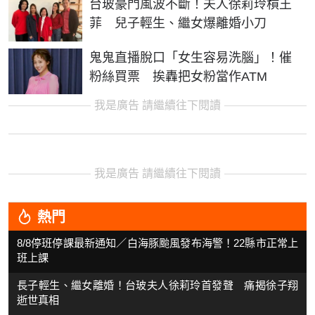
台玻豪門風波不斷！夫人徐莉玲槓王
菲 兒子輕生、繼女爆離婚小刀
鬼鬼直播脫口「女生容易洗腦」！催
粉絲買票 挨轟把女粉當作ATM
我是廣告 請繼續往下閱讀
我是廣告 請繼續往下閱讀
熱門
8/8停班停課最新通知／白海豚颱風發布海警！22縣市正常上
班上課
長子輕生、繼女離婚！台玻夫人徐莉玲首發聲 痛揭徐子翔
逝世真相