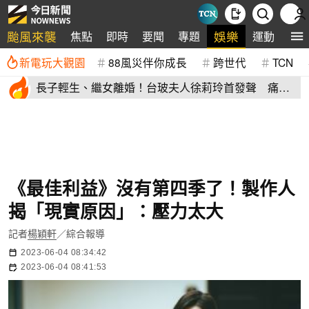
颱風來襲
娛樂
焦點
即時
要聞
專題
運動
全
新電玩大觀園
88風災伴你成長
跨世代
TCN
長子輕生、繼女離婚！台玻夫人徐莉玲首發聲 痛揭
徐子翔逝世真相
《最佳利益》沒有第四季了！製作人
揭「現實原因」：壓力太大
記者
楊穎軒
／綜合報導
2023-06-04 08:34:42
2023-06-04 08:41:53