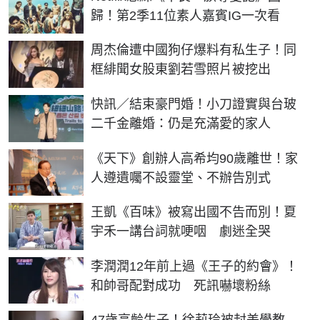
歸！第2季11位素人嘉賓IG一次看
周杰倫遭中國狗仔爆料有私生子！同
框緋聞女股東劉若雪照片被挖出
快訊／結束豪門婚！小刀證實與台玻
二千金離婚：仍是充滿愛的家人
《天下》創辦人高希均90歲離世！家
人遵遺囑不設靈堂、不辦告別式
王凱《百味》被寫出國不告而別！夏
宇禾一講台詞就哽咽 劇迷全哭
李潤潤12年前上過《王子的約會》！
和帥哥配對成功 死訊嚇壞粉絲