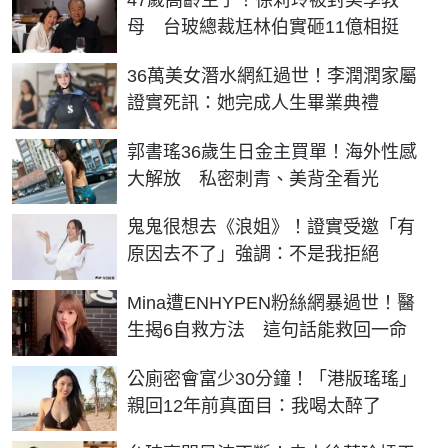
47歲高齡生子！徐莉玲被封美學教
母 台玻總裁尪林伯實砸11億相挺
36萬美女潛水網紅過世！李潤潤家屬
證實死訊：她完成人生畢業典禮
郭書瑤36歲生日金主買單！海外性感
大解放 私密刺青、美背全看光
鬼鬼很想去《浪姐》！證實受邀「有
原因去不了」強調：不是我拒絕
Mina遭ENHYPEN粉絲網暴過世！醫
生揭6自救方法 這句話能救回一命
公廁密會富少30分鐘！「港版瑤瑤」
親回12年前真面目：我喝太醉了