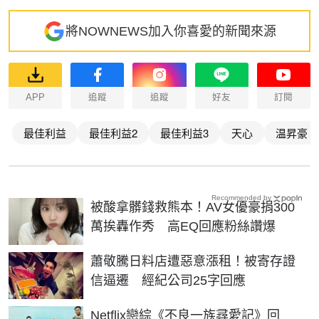
將NOWNEWS加入你喜愛的新聞來源
APP
追蹤
追蹤
好友
訂閱
最佳利益
最佳利益2
最佳利益3
天心
温昇豪
Recommended by
被酸拿髒錢救熊本！AV女優豪捐300
萬挨轟作秀 高EQ回應粉絲讚爆
蕭敬騰日料店遭惡意漲租！被寄存證
信逼遷 經紀公司25字回應
Netflix戀綜《不良一族尋愛記》回