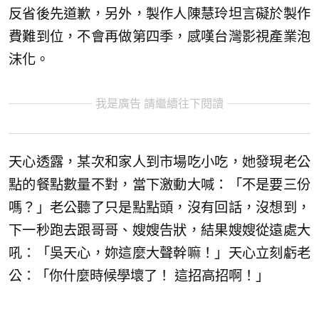
反省後先道歉，另外，製作人陳慧玲坦言礙於製作
費難到位，不會再做第四季，感嘆台灣影視產業泡
沫化。
我是廣告 請繼續往下閱讀
天心透露，某次和家人到市場吃小吃，她發現老公
點的餐點數量不對，當下激動大喊：「不是要三份
嗎？」老公聽了只是點點頭，沒有回話，沒想到，
下一秒跑去跟哥哥、嫂嫂告狀，結果嫂嫂從遠處大
吼：「吳天心，妳這麼大聲幹嘛！」天心立刻虧老
公：「你什麼時候學壞了！ 這招高招啊！」