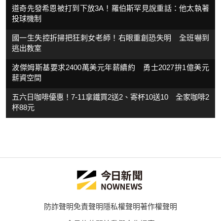
道奇先發希恩被打到下放3A！羅伯斯罕見說重話：他太執著
投球機制
國一生失控折掃把狂刺女老師！右眼重創恐失明 全班嚇到
逃出教室
波傑姆斯基要求2400萬美元年薪續約 勇士2027拚1億美元
薪資空間
五六日咖啡優惠！7-11拿鐵買2送2、寄杯10送10 全家咖啡2
杯88元
防詐聲明
免責聲明
隱私權聲明
著作權聲明