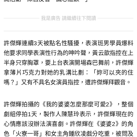
我是廣告 請繼續往下閱讀
許傑輝連續3天被點名性騷擾，表演班男學員爆料
他要求同學表演性行為的呻吟聲，黃云歆指控在上
半身只穿胸罩，要上台表演開場森巴舞前，許傑輝
拿薄片巧克力對她的乳溝比劃：「妳可以夾的住
嗎？」又有不具名女演員指控，遭許傑輝拜觀音。
許傑輝拍攝的《我的婆婆怎麼那麼可愛2》，整個
劇組停拍1天，製作人陳慧玲表示，許傑輝現在的
心情應該沒辦法演喜劇。許傑輝在《婆婆2》的角
色「火寮一哥」和女主角鍾欣凌戲分吃重，被問及