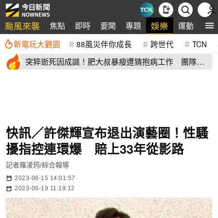
颱風來襲
娛樂
焦點
即時
要聞
專題
運動
全
新電玩大觀園
88風災伴你成長
跨世代
TCN
突猝逝死因成謎！肥大叔暴瘦遭猜抱病工作 團隊宣
布開直播揭真相
快訊／許傑輝宣布退出演藝圈！性騷
擾指控連環爆 賠上33年從影路
記者羅凌筠/綜合報導
2023-06-15 14:01:57
2023-06-19 11:19:12