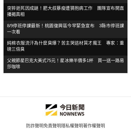
突猝逝死因成謎！肥大叔暴瘦遭猜抱病工作 團隊宣布開直
播揭真相
8/9停班停課最新！桃園復興區今早緊急宣布 3縣市停班課
一次看
純棉衣服流汗為什麼臭爆？苦主哭這材質才魔王 專家：重
磅三倍臭
父親節星巴克大美式75元！星冰樂半價多1杯 買一送一路易
莎咖啡
防詐聲明
免責聲明
隱私權聲明
著作權聲明