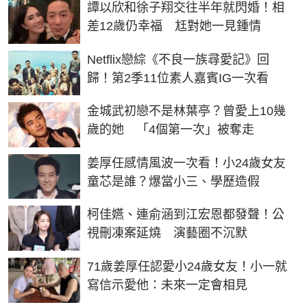
譚以欣和徐子翔交往半年就閃婚！相
差12歲仍幸福 尪對她一見鍾情
Netflix戀綜《不良一族尋愛記》回
歸！第2季11位素人嘉賓IG一次看
金城武初戀不是林葉亭？曾愛上10幾
歲的她 「4個第一次」被奪走
姜厚任感情風波一次看！小24歲女友
童芯是誰？爆當小三、學歷造假
柯佳嬿、連俞涵到江宏恩都發聲！公
視刪凍案延燒 演藝圈不沉默
71歲姜厚任認愛小24歲女友！小一就
寫信示愛他：未來一定會相見