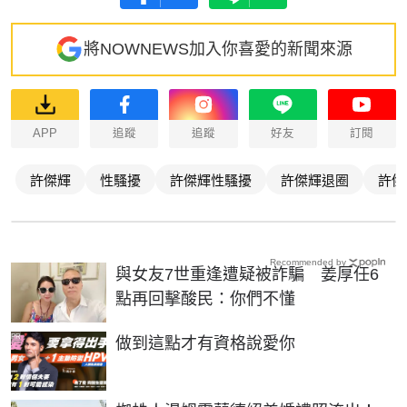
將NOWNEWS加入你喜愛的新聞來源
APP
追蹤
追蹤
好友
訂閱
許傑輝
性騷擾
許傑輝性騷擾
許傑輝退圈
許傑
Recommended by
與女友7世重逢遭疑被詐騙 姜厚任6
點再回擊酸民：你們不懂
PR
做到這點才有資格說愛你