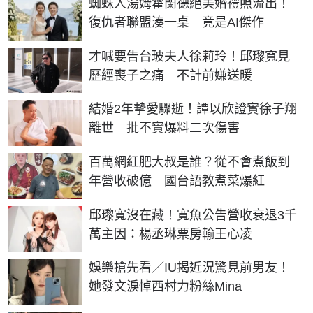
蜘蛛人湯姆霍蘭德絕美婚禮照流出！
復仇者聯盟湊一桌 竟是AI傑作
才喊要告台玻夫人徐莉玲！邱瓈寬見
歷經喪子之痛 不計前嫌送暖
結婚2年摯愛驟逝！譚以欣證實徐子翔
離世 批不實爆料二次傷害
百萬網紅肥大叔是誰？從不會煮飯到
年營收破億 國台語教煮菜爆紅
邱瓈寬沒在藏！寬魚公告營收衰退3千
萬主因：楊丞琳票房輸王心凌
娛樂搶先看／IU揭近況驚見前男友！
她發文淚悼西村力粉絲Mina