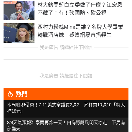
林大鈞問藍白立委做了什麼？江宏恩
不藏了：有！砍國防、砍公視
西村力粉絲Mina是誰？名牌大學畢業
轉戰酒店妹 疑遭網暴直播輕生
我是廣告 請繼續往下閱讀
我是廣告 請繼續往下閱讀
熱門
本周咖啡優惠！7-11美式拿鐵買2送2 寄杯買10送10「特大
杯18元」
8/9天氣預報》豪雨再炸一天！白海豚颱風明天才走 下周南
部變天