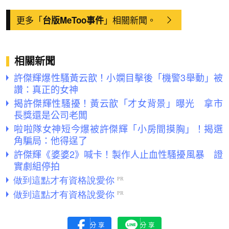
更多「
」相關新聞。
台版MeToo事件
相關新聞
許傑輝爆性騷黃云歆！小嫻目擊後「機警3舉動」被
讚：真正的女神
揭許傑輝性騷擾！黃云歆「才女背景」曝光 拿市
長獎還是公司老闆
啦啦隊女神短今爆被許傑輝「小房間摸胸」！揭選
角騙局：他得逞了
許傑輝《婆婆2》喊卡！製作人止血性騷擾風暴 證
實劇組停拍
分享
分享