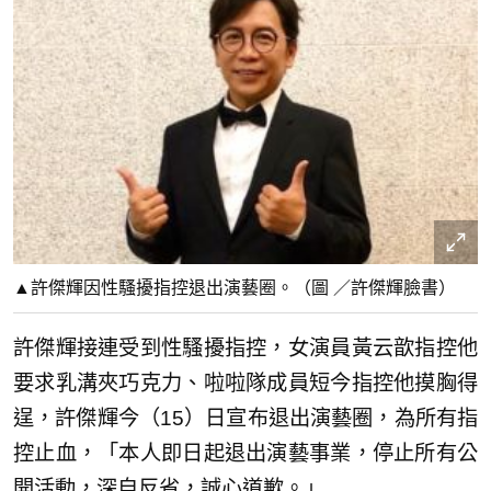
▲許傑輝因性騷擾指控退出演藝圈。（圖 ／許傑輝臉書）
許傑輝接連受到性騷擾指控，女演員黃云歆指控他
要求乳溝夾巧克力、啦啦隊成員短今指控他摸胸得
逞，許傑輝今（15）日宣布退出演藝圈，為所有指
控止血，「本人即日起退出演藝事業，停止所有公
開活動，深自反省，誠心道歉。」