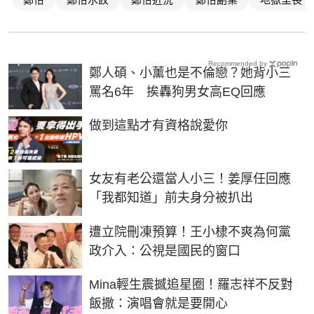
Recommended by
鄭人碩、小薰也是不倫戀？她背小三
罵名6年 挨轟狗男女高EQ回應
PR
做到這點才有資格說愛你
女友有老公還當人小三！姜厚任回應
「我都知道」前夫身分被扒出
遭立院刪凍預算！王小棣不爽為何黨
政介入：公視是國民的窗口
Mina輕生震撼追星圈！羅志祥不反對
飯撒：演唱會就是要開心