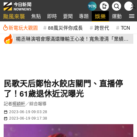
颱風來襲
娛樂
焦點
即時
要聞
專題
運動
全
新電玩大觀園
88風災伴你成長
跨世代
TCN
楊丞琳演唱會爆滿還賺輸王心凌！寬魚澄清「業績沒
不好」揭營收
民歌天后鄭怡水餃店關門、直播停
了！61歲退休近況曝光
記者
楊穎軒
／綜合報導
2023-06-19 09:03:28
2023-06-19 09:17:38