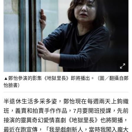
▲鄭怡參演的影集《地獄里長》即將播出。（圖／翻攝自鄭
怡臉書）
半退休生活多采多姿，鄭怡現在每週兩天上鉤織
班，義賣和拍賣手作作品，7月要開班授課，先前
接演的靈異奇幻愛情喜劇《地獄里長》也將開播，
最近在跑宣傳，「我是戲劇新人，當時我闖入龐大