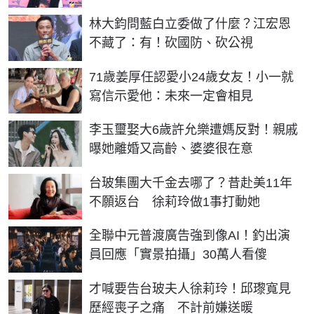
林大鈞問藍白立委做了什麼？江宏恩
不藏了：有！砍國防、砍公視
71歲姜厚任認愛小24歲女友！小一就
寫信示愛他：未來一定會相見
李玉璽娶大6歲許允樂遭媽反對！親戚
曝她離婚又高齡、婆婆很在意
台玻集團大千金去哪了？昔赴美11年
不願返台 徐莉玲做1事打動她
全聯中元普渡廣告強到像AI！釣出演
員回應「實景拍攝」30萬人看傻
才喊要告台玻夫人徐莉玲！邱瓈寬見
歷經喪子之痛 不計前嫌送暖