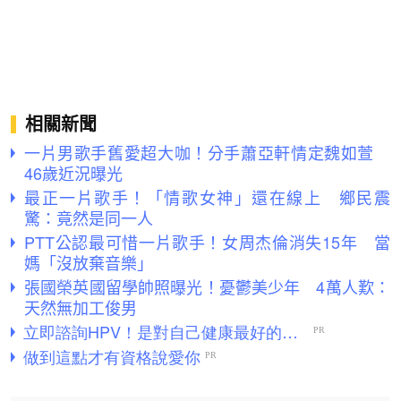
相關新聞
一片男歌手舊愛超大咖！分手蕭亞軒情定魏如萱
46歲近況曝光
最正一片歌手！「情歌女神」還在線上 鄉民震
驚：竟然是同一人
PTT公認最可惜一片歌手！女周杰倫消失15年 當
媽「沒放棄音樂」
張國榮英國留學帥照曝光！憂鬱美少年 4萬人歎：
天然無加工俊男