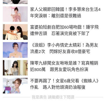
家人父親節回韓國！李多慧來台生活4
年突淚崩：離別還是很難過
富婆拍短劇自肥加60場吻戲！鍾宇飛
遭伸舌頭 忍著演完竟被下架了
《浪姐》李小冉情史太精彩！為男友
流產2次 閃嫁好友喜收8億豪宅
陳零九緋聞女友啾啾是誰？寫真暢銷
近800萬 跟男友愛玩角色扮演
不要再踢了！女星6歲兒看《蜘蛛人》
作亂 路人對他頭澆奶油報復
我是廣告 請繼續往下閱讀