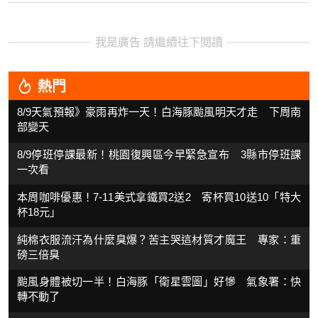
我是廣告 請繼續往下閱讀
熱門
8/9天氣預報》豪雨再炸一天！白海豚颱風明天才走 下周南
部變天
8/9停班停課最新！桃園復興區今早緊急宣布 3縣市停班課
一次看
本周咖啡優惠！7-11美式拿鐵買2送2 寄杯買10送10「特大
杯18元」
純棉衣服流汗為什麼臭爆？苦主哭這材質才魔王 專家：重
磅三倍臭
颱風身體被切一半！白海豚「衛星雲圖」好慘 氣象署：快
轉不動了