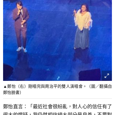
▲鄭怡（右）剛唱完與周治平的雙人演唱會。（圖／翻攝自
鄭怡臉書）
鄭怡直言：「最近社會很紛亂，對人心的信任有了
很大的懷疑，我仍然相信絕大部分是良善，不要對