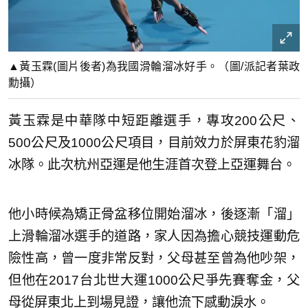
▲黃玉霖(圖片後者)為我國滑輪溜冰好手。（圖/派記者葉政
勳攝）
黃玉霖是中華隊中短距離選手，專攻200公尺、
500公尺及1000公尺項目，目前效力於屏東花豹溜
冰隊。此次杭州亞運是他生涯首次登上亞運舞台。
他小時候為矯正骨盆移位開始溜冰，後逐漸「溜」
上滑輪溜冰選手的道路，家人因為擔心競技運動危
險性高，曾一度非常反對，父母甚至曾為他吵架，
但他在2017台北世大運1000公尺爭先賽奪金，父
母從屏東北上到場見證，讓他流下感動淚水。