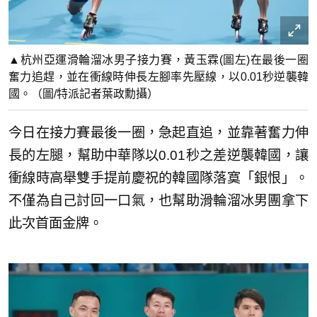
▲杭州亞運滑輪溜冰男子接力賽，黃玉霖(圖左)在最後一圈
奮力追趕，並在衝線時伸長左腳率先壓線，以0.01秒逆襲韓
國。（圖/特派記者葉政勳攝）
今日在接力賽最後一圈，急起直追，並靠著奮力伸
長的左腿，幫助中華隊以0.01秒之差逆襲韓國，讓
衝線時高舉雙手提前慶祝的韓國隊落寞「銀恨」。
不僅為自己討回一口氣，也幫助滑輪溜冰男團拿下
此次首面金牌。