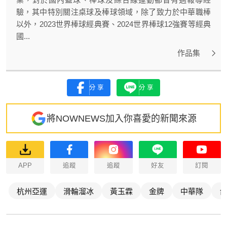
驗，其中特別關注桌球及棒球領域，除了致力於中華職棒
以外，2023世界棒球經典賽、2024世界棒球12強賽等經典
國...
作品集
分享
分享
將NOWNEWS加入你喜愛的新聞來源
APP
追蹤
追蹤
好友
訂閱
杭州亞運
滑輪溜冰
黃玉霖
金牌
中華隊
台