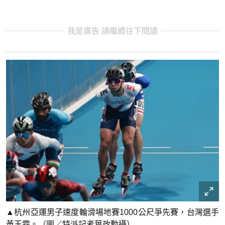
我是廣告 請繼續往下閱讀
▲杭州亞運男子速度輪滑場地賽1000公尺爭先賽，台灣選手
黃玉霖。（圖／特派記者葉政勳攝）