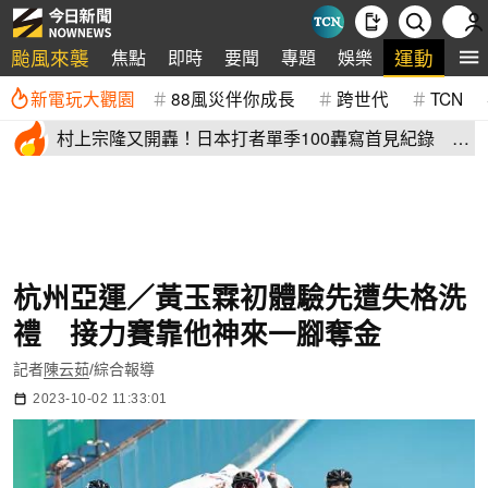
颱風來襲
運動
焦點
即時
要聞
專題
娛樂
全
新電玩大觀園
88風災伴你成長
跨世代
TCN
村上宗隆又開轟！日本打者單季100轟寫首見紀錄 這
2人加入差太多
杭州亞運／黃玉霖初體驗先遭失格洗
禮 接力賽靠他神來一腳奪金
記者
陳云茹
/綜合報導
2023-10-02 11:33:01