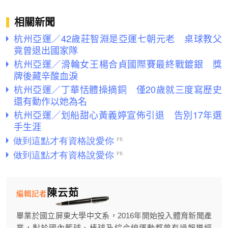
相關新聞
杭州亞運／42歲莊智淵是亞運七朝元老 桌球教父
竟曾退出國家隊
杭州亞運／滑輪女王楊合貞國際賽最終戰鍍銀 獎
牌後藏辛酸血淚
杭州亞運／丁華恬體操摘銅 僅20歲就三度寫歷史
還有動作以她為名
杭州亞運／划船甜心黃義婷宣佈引退 告別17年選
手生涯
陳云茹
編輯記者
畢業於國立屏東大學中文系，2016年開始投入體育新聞產
業，對於國內籃球、棒球及綜合線運動都曾有過報導經