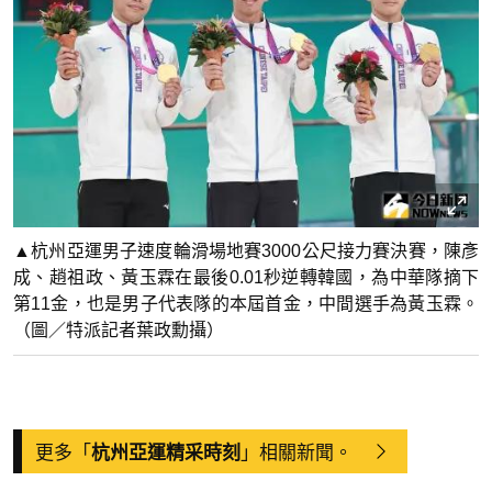
▲杭州亞運男子速度輪滑場地賽3000公尺接力賽決賽，陳彥
成、趙祖政、黃玉霖在最後0.01秒逆轉韓國，為中華隊摘下
第11金，也是男子代表隊的本屆首金，中間選手為黃玉霖。
（圖／特派記者葉政勳攝）
更多「
」相關新聞。
杭州亞運精采時刻