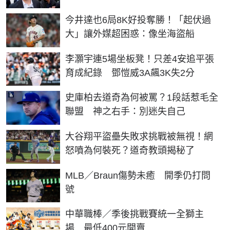
今井達也6局8K好投奪勝！「起伏過
大」讓外媒超困惑：像坐海盜船
李灝宇連5場坐板凳！只差4安追平張
育成紀錄 鄧愷威3A飆3K失2分
史庫柏去道奇為何被罵？1段話惹毛全
聯盟 神之右手：別迷失自己
大谷翔平盜壘失敗求挑戰被無視！網
怒噴為何裝死？道奇教頭揭秘了
MLB／Braun傷勢未癒 開季仍打問
號
中華職棒／季後挑戰賽統一全獅主
場 最低400元開賣