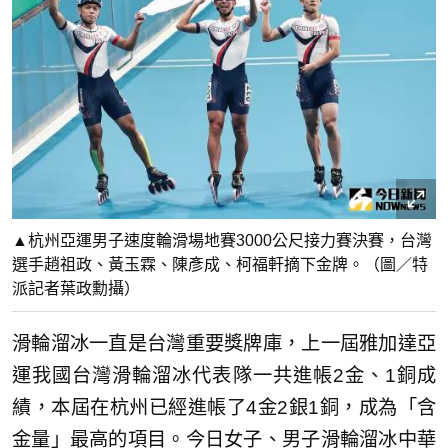
▲杭州亞運男子速度輪滑場地賽3000公尺接力賽決賽，台灣
選手趙祖政、黃玉霖、陳彥成、柯福軒摘下金牌。（圖／特
派記者葉政勳攝）
滑輪溜冰一直是台灣重要獎牌庫，上一屆雅加達亞
運我國台灣滑輪溜冰代表隊一共進帳2金、1銅成
績，本屆在杭州已經進帳了4金2銀1銅，成為「含
金量」最高的項目。今日女子、男子滑輪溜冰中華