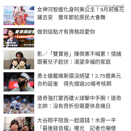
Recommended by
女神河智媛化身阿美公主！9月前進花
蓮吉安 豐年節尬原民大會舞
PR
做到這點才有資格說愛你
影／「雙寶爸」陳傑憲不喊累！情緒
跟著兒子起伏：渴望幸福的家庭
勇士搶戴維斯還沒絕望！2.75億美元
合約延後 得先撐過20場考核期
道奇強打蒙西遭火球擊中手腕！道奇
主帥：沒有骨折但需要休息幾日
大谷翔平陪我一起還錢！水原一平
「最後錄音檔」曝光 記者也嚇傻