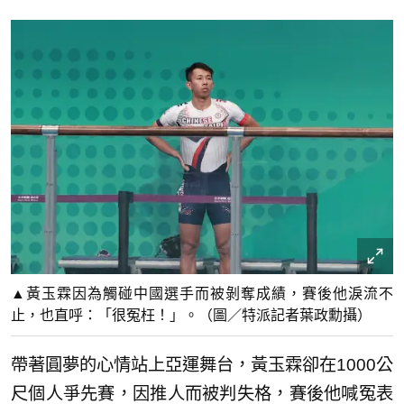
▲黃玉霖因為觸碰中國選手而被剝奪成績，賽後他淚流不
止，也直呼：「很冤枉！」。（圖／特派記者葉政勳攝）
帶著圓夢的心情站上亞運舞台，黃玉霖卻在1000公
尺個人爭先賽，因推人而被判失格，賽後他喊冤表