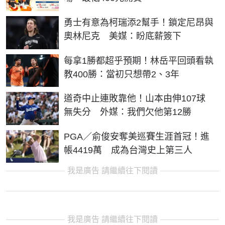
勇士有意為柯瑞添2幫手！鎖定尼昂與
奧林尼克 美媒：盼底薪簽下
每拿1勝都超乎預期！林岳平回頭看執
教400勝：當初只想帶2、3年
道奇中止連敗靠他！山本由伸107球
無失分 外媒：我們欠他第12勝
PGA／俞俊安奪美巡賽生涯首冠！進
帳4419萬 成為台灣史上第三人
我是廣告 請繼續往下閱讀
我是廣告 請繼續往下閱讀