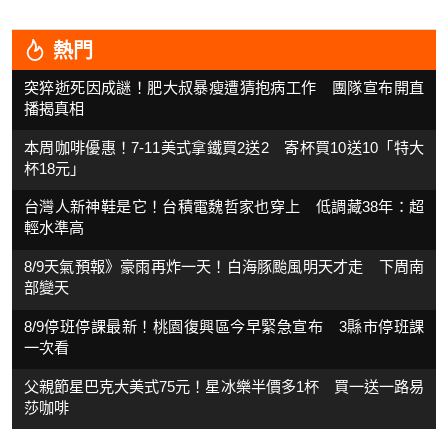
熱門
突猝逝死因成謎！肥大叔暴瘦遭猜抱病工作 團隊宣布開直
播揭真相
本周咖啡優惠！7-11美式拿鐵買2送2 寄杯買10送10「特大
杯18元」
台灣人新神鞋是它！台積電魏哲家也穿上 低調藏38年：超
輕水準高
8/9天氣預報》豪雨再炸一天！白海豚颱風明天才走 下周南
部變天
8/9停班停課最新！桃園復興區今早緊急宣布 3縣市停班課
一次看
父親節星巴克大美式75元！星冰樂半價多1杯 買一送一路易
莎咖啡