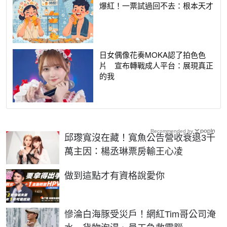
爆紅！一票試過回不去：根本天才
日女偶像花奏MOKA認了拍色色
片 宣布轉戰成人平台：展現真正
的我
Recommended by
邱瓈寬沒在藏！寬魚公告營收衰退3千
萬主因：楊丞琳票房輸王心凌
PR
做到這點才有資格說愛你
慘淪白海豚受災戶！網紅Tim哥公司淹