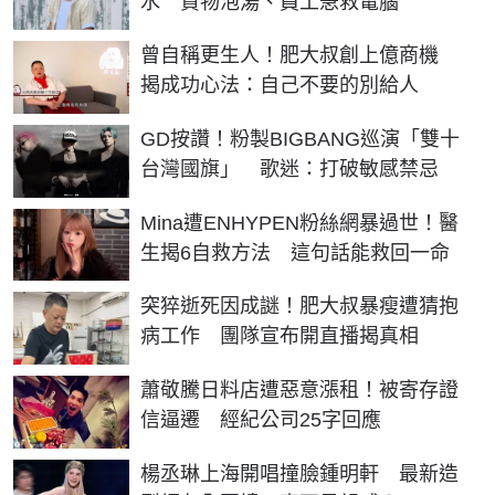
水 貨物泡湯、員工急救電腦
曾自稱更生人！肥大叔創上億商機
揭成功心法：自己不要的別給人
GD按讚！粉製BIGBANG巡演「雙十
台灣國旗」 歌迷：打破敏感禁忌
Mina遭ENHYPEN粉絲網暴過世！醫
生揭6自救方法 這句話能救回一命
突猝逝死因成謎！肥大叔暴瘦遭猜抱
病工作 團隊宣布開直播揭真相
蕭敬騰日料店遭惡意漲租！被寄存證
信逼遷 經紀公司25字回應
楊丞琳上海開唱撞臉鍾明軒 最新造