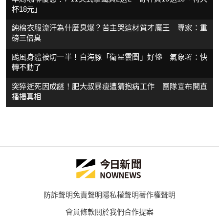
杯18元」
純棉衣服流汗為什麼臭爆？苦主哭這材質才魔王 專家：重
磅三倍臭
颱風身體被切一半！白海豚「衛星雲圖」好慘 氣象署：快
轉不動了
突猝逝死因成謎！肥大叔暴瘦遭猜抱病工作 團隊宣布開直
播揭真相
防詐聲明
免責聲明
隱私權聲明
著作權聲明
會員條款
關於我們
合作提案