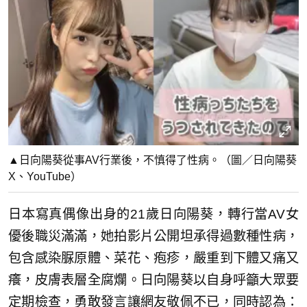
▲日向陽葵從事AV行業後，不慎得了性病。（圖／日向陽葵
X、YouTube）
日本寫真偶像出身的21歲日向陽葵，轉行當AV女
優後職災滿滿，她拍影片公開坦承得過數種性病，
包含感染脲原體、菜花、疱疹，嚴重到下體又痛又
癢，皮膚表層全腐爛。日向陽葵以自身呼籲大眾要
定期檢查，勇敢發言讓網友敬佩不已，同時認為：