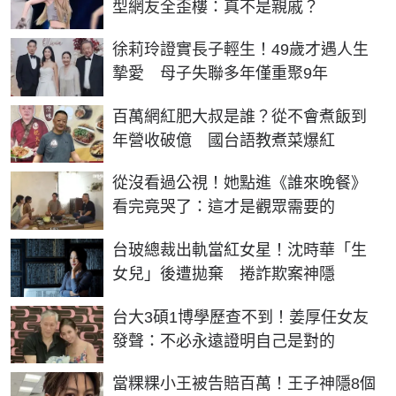
型網友全歪樓：真不是親戚？
徐莉玲證實長子輕生！49歲才遇人生
摯愛 母子失聯多年僅重聚9年
百萬網紅肥大叔是誰？從不會煮飯到
年營收破億 國台語教煮菜爆紅
從沒看過公視！她點進《誰來晚餐》
看完竟哭了：這才是觀眾需要的
台玻總裁出軌當紅女星！沈時華「生
女兒」後遭拋棄 捲詐欺案神隱
台大3碩1博學歷查不到！姜厚任女友
發聲：不必永遠證明自己是對的
當粿粿小王被告賠百萬！王子神隱8個