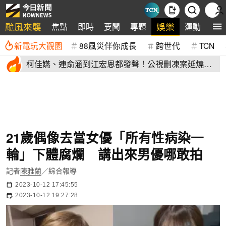
颱風來襲
娛樂
焦點
即時
要聞
專題
運動
全
新電玩大觀園
88風災伴你成長
跨世代
TCN
柯佳嬿、連俞涵到江宏恩都發聲！公視刪凍案延燒
演藝圈不沉默
21歲偶像去當女優「所有性病染一
輪」下體腐爛 講出來男優哪敢拍
記者
陳雅蘭
／綜合報導
2023-10-12 17:45:55
2023-10-12 19:27:28