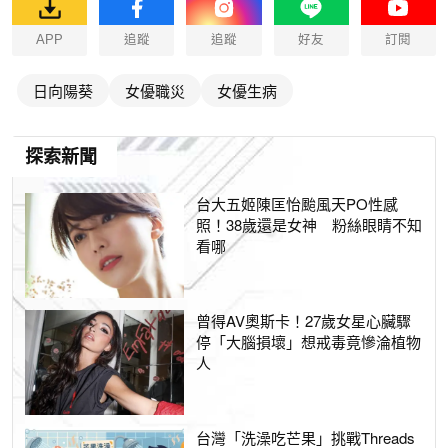
APP
追蹤
追蹤
好友
訂閱
日向陽葵
女優職災
女優生病
探索新聞
台大五姬陳匡怡颱風天PO性感
照！38歲還是女神 粉絲眼睛不知
看哪
曾得AV奧斯卡！27歲女星心臟驟
停「大腦損壞」想戒毒竟慘淪植物
人
台灣「洗澡吃芒果」挑戰Threads