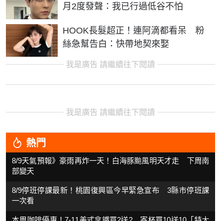
月2度發聲：我已行過低谷不怕
HOOK長髮超正！連阿滴都看呆 粉
絲急幫告白：快帶地契來娶
我是廣告 請繼續往下閱讀
我是廣告 請繼續往下閱讀
熱門
8/9天氣預報》豪雨再炸一天！白海豚颱風明天才走 下周南
部變天
8/9停班停課最新！桃園復興區今早緊急宣布 3縣市停班課
一次看
本周咖啡優惠！7-11美式拿鐵買2送2 寄杯買10送10「特大