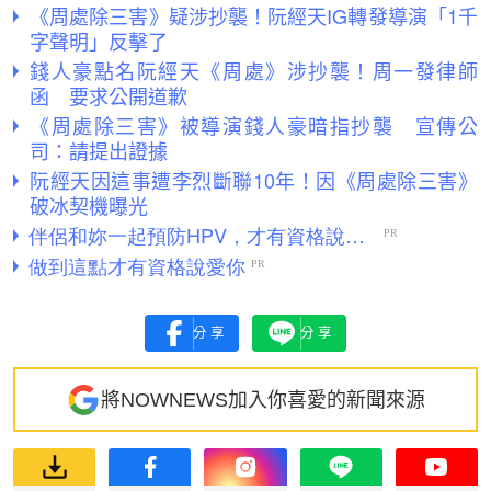
《周處除三害》疑涉抄襲！阮經天IG轉發導演「1千
字聲明」反擊了
錢人豪點名阮經天《周處》涉抄襲！周一發律師
函 要求公開道歉
《周處除三害》被導演錢人豪暗指抄襲 宣傳公
司：請提出證據
阮經天因這事遭李烈斷聯10年！因《周處除三害》
破冰契機曝光
分享
分享
將NOWNEWS加入你喜愛的新聞來源