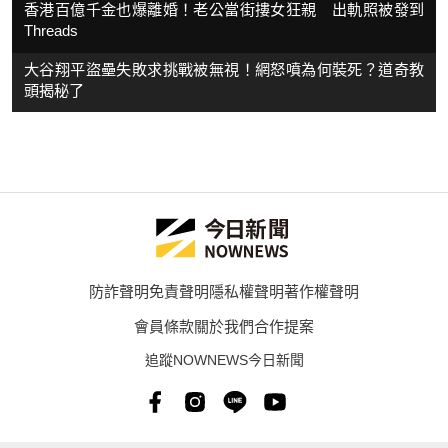
香港百億千金也爆離婚！老公當街摟女狂親 出軌照被發到
Threads
大谷翔平盜壘失敗求挑戰被無視！網怒噴為何裝死？道奇教
頭揭秘了
防詐聲明
免責聲明
隱私權聲明
著作權聲明
會員條款
關於我們
合作提案
追蹤NOWNEWS今日新聞