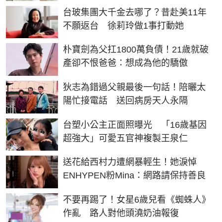
台玻集團大千金去哪了？昔赴美11年
不願返台 徐莉玲做1事打動她
朴寶劍為父扛1800萬負債！21歲就破
產卻不恨爸爸：想成為他的驕傲
狄志為錯過父親最後一句話！陪曬太
陽忙接電話 送回病房天人永隔
台塑小公主正面照曝光 「16歲基因
超強大」可愛五官神複製王泉仁
送花給西村力遭網暴輕生！她淚悼
ENHYPEN粉Mina：網路請保持善良
不要再踢了！女星6歲兒看《蜘蛛人》
作亂 路人對他頭澆奶油報復