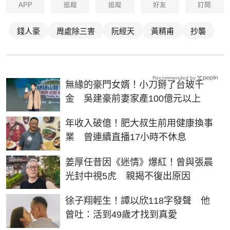
APP
追蹤
追蹤
好友
訂閱
錢人豪
周處除三害
阮經天
黃精甫
抄襲
Recommended by
無緣的豪門女婿！小刀掰了台玻千
金 吳建豪前妻家產100億元以上
年收入破億！肥大叔生前用健康換事
業 曾連續直播17小時不休息
姜厚任昔因《迷情》爆紅！曾與張晨
光封中視5虎 親揭不復出原因
徐子翔輕生！譚以欣118字發聲 他
曾吐：活到49歲才找到真愛