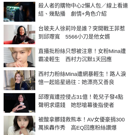
殺人者的購物中心2懶人包／線上看連
結、幾點播 劇情+角色介紹
台玻夫人徐莉玲是誰？突開戰王菲惹
到邱瓈寬 5566小刀是他女婿
直播批粉絲只想被注意！女粉Mina遭
霸凌輕生 西村力沉默1天回應
西村力粉絲Mina遭網暴輕生！路人淚
憶一起追星過往：她漂亮又善良
邱瓈寬遭控侵占31億！乾兒子發4點
聲明求還錢 她怒嗆幕後指使者
被酸拿髒錢救熊本！AV女優豪捐300
萬挨轟作秀 高EQ回應粉絲讚爆