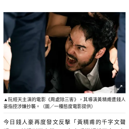
▲阮經天主演的電影《周處除三害》，其導演黃精甫遭錢人
豪指控涉嫌抄襲。（圖／一種態度電影提供）
今日錢人豪再度發文反擊「黃精甫的千字文聲