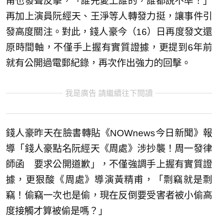
甫也發聲反擊，「誰先愛上誰的，誰都說不準！」
再加上演員阮經天、王淨等人轉發力挺，讓事件引
發高度關注。對此，錢人豪今（16）日再度發文還
原時間軸，不僅手上握有實質證據，更提到6年前
就有公開過電郵紀錄，再次作出強力的回擊。
我是廣告 請繼續往下閱讀
錢人豪昨天在臉書轉貼《NOWnews今日新聞》報
導「錢人豪點名阮經天《周處》涉抄襲！周一發律
師函 要求公開道歉」，不僅強調手上握有實質證
據，更狠酸《周處》導演黃精甫，「剽竊就是剽
竊！偷竊一次也是偷，現在反倒要受害者被小偷高
度接觸才算被偷是嗎？」