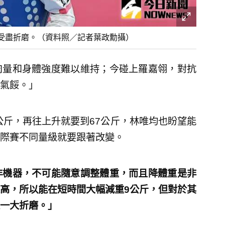
受盡折磨。（資料照／記者葉政勳攝）
肉量和身體強度難以維持；今碰上羅嘉翎，對抗
氣餒。」
公斤，再往上升就要到67公斤，林唯均也盼望能
際賽不同量級就要跟著改變。
非機器，不可能隨意調整體重，而且降體重是非
高，所以能在短時間大幅減重9公斤，但對於其
一大折磨。」