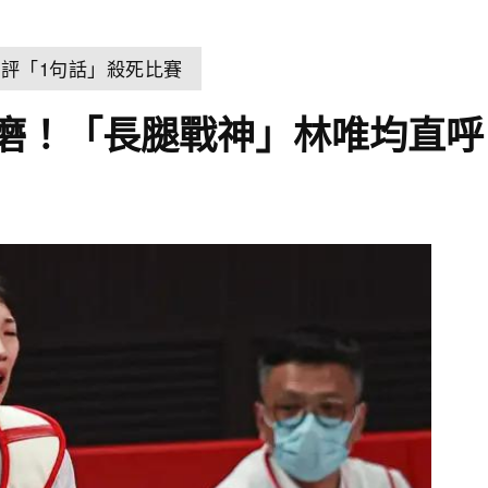
球評「1句話」殺死比賽
磨！「長腿戰神」林唯均直呼