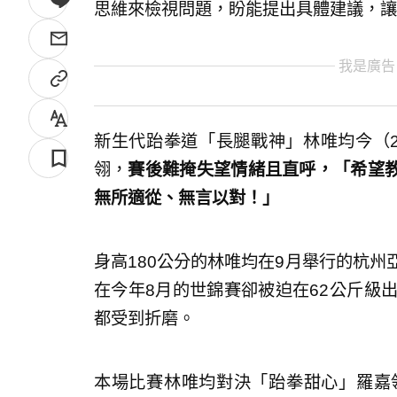
思維來檢視問題，盼能提出具體建議，讓
我是廣告
新生代跆拳道「長腿戰神」林唯均今（2
翎，
賽後難掩失望情緒且直呼，「希望
無所適從、無言以對！」
身高180公分的林唯均在9月舉行的杭州
在今年8月的世錦賽卻被迫在62公斤級
都受到折磨。
本場比賽林唯均對決「跆拳甜心」羅嘉