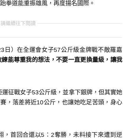
跆拳道能重振雄風，再度揚名國際。
 請繼續往下閱讀
3日）在全運會女子57公斤級金牌戰不敵羅嘉
教練能尊重我的想法，不要一直更換量級，讓我
亞運征戰女子53公斤級，並拿下銀牌，但其實她
出賽，落差將近10公斤，也讓她吃足苦頭，身心
翎，首回合還以5：2奪勝，未料接下來遭到逆