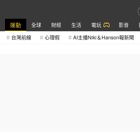
運動
全球
財經
生活
電玩
影音
台灣前線
心理假
AI主播Niki＆Hanson報新聞