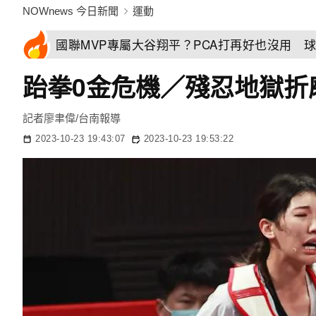
NOWnews 今日新聞
運動
國聯MVP專屬大谷翔平？PCA打再好也沒用 
跆拳0金危機／殘忍地獄折
記者廖聿偉/台南報導
2023-10-23 19:43:07
2023-10-23 19:53:22