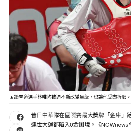
▲跆拳道選手林唯均被迫不斷改變量級，也讓他受盡折磨。
昔日中華隊在國際賽最大獎牌「金庫」
連世大運都陷入0金困境。《NOWnew