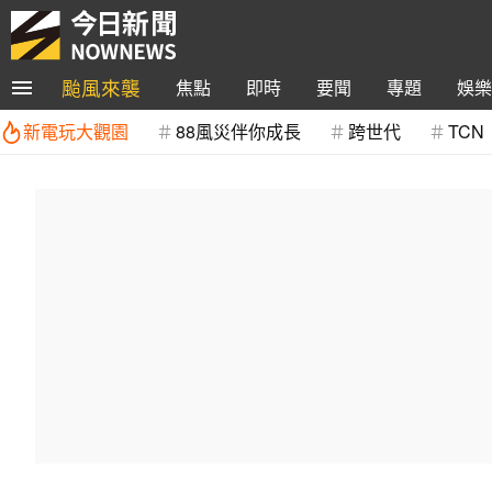
颱風來襲
焦點
即時
要聞
專題
娛樂
新電玩大觀園
88風災伴你成長
跨世代
TCN