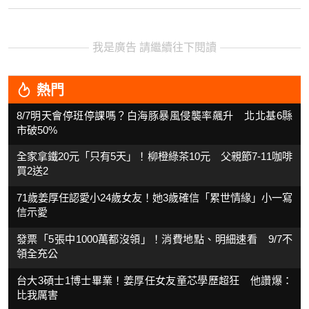
我是廣告 請繼續往下閱讀
熱門
8/7明天會停班停課嗎？白海豚暴風侵襲率飆升 北北基6縣
市破50%
全家拿鐵20元「只有5天」！柳橙綠茶10元 父親節7-11咖啡
買2送2
71歲姜厚任認愛小24歲女友！她3歲確信「累世情緣」小一寫
信示愛
發票「5張中1000萬都沒領」！消費地點、明細速看 9/7不
領全充公
台大3碩士1博士畢業！姜厚任女友童芯學歷超狂 他讚爆：
比我厲害