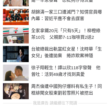
爾一早急發聲 怒批狗仔博流量
胡錦濤一家三口遭滅門？知情官員曝
內幕：習近平應不會去謀害
全家拿鐵20元「只有5天」！柳橙綠
茶10元 父親節7-11咖啡買2送2
台玻總裁出軌當紅女星！沈時華「生
女兒」後遭拋棄 捲詐欺案神隱
徐子翔輕生！譚以欣118字發聲 他
曾吐：活到49歲才找到真愛
周杰倫遭中國狗仔爆料有私生子！同
框緋聞女股東劉若雪照片被挖出
我是廣告 請繼續往下閱讀