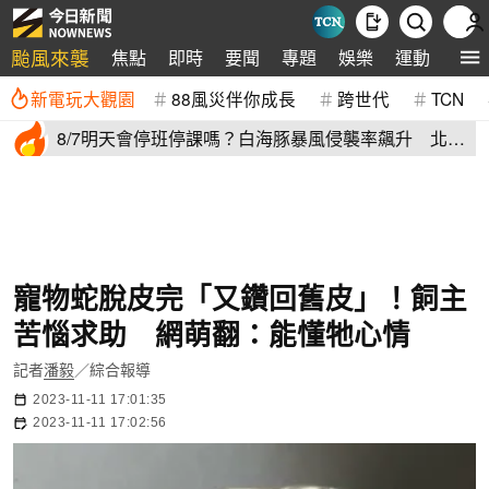
颱風來襲
焦點
即時
要聞
專題
娛樂
運動
全球
新電玩大觀園
88風災伴你成長
跨世代
TCN
8/7明天會停班停課嗎？白海豚暴風侵襲率飆升 北北
基6縣市破50%
寵物蛇脫皮完「又鑽回舊皮」！飼主
苦惱求助 網萌翻：能懂牠心情
記者
潘毅
／綜合報導
2023-11-11 17:01:35
2023-11-11 17:02:56