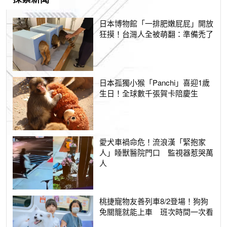
日本博物館「一排肥嫩屁屁」開放
狂摸！台灣人全被萌翻：準備禿了
日本孤獨小猴「Panchi」喜迎1歲
生日！全球數千張賀卡陪慶生
愛犬車禍命危！流浪漢「緊抱家
人」睡獸醫院門口 監視器惹哭萬
人
桃捷寵物友善列車8/2登場！狗狗
免關籠就能上車 班次時間一次看