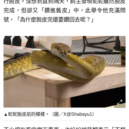
行脫皮。沒想到直到隔天，飼主發現蛇蛇雖然脫皮
完成，但卻又「鑽進舊皮」中，此舉令他充滿問
號，「為什麼脫皮完還要鑽回去呢？」
▲蛇蛇脫皮前的模樣。（圖／X@Shabayu1）