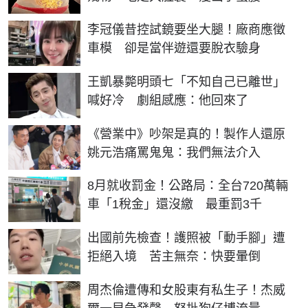
李冠儀昔控試鏡要坐大腿！廠商應徵
車模 卻是當伴遊還要脫衣驗身
王凱暴斃明頭七「不知自己已離世」
喊好冷 劇組感應：他回來了
《營業中》吵架是真的！製作人還原
姚元浩痛罵鬼鬼：我們無法介入
8月就收罰金！公路局：全台720萬輛
車「1稅金」還沒繳 最重罰3千
出國前先檢查！護照被「動手腳」遭
拒絕入境 苦主無奈：快要暈倒
周杰倫遭傳和女股東有私生子！杰威