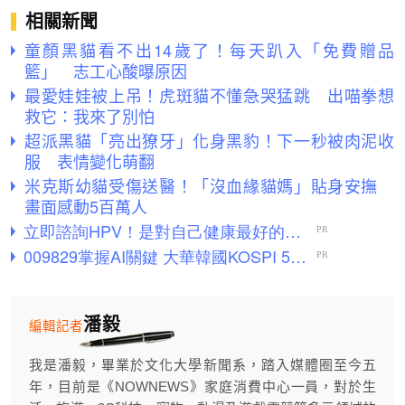
相關新聞
童顏黑貓看不出14歲了！每天趴入「免費贈品
籃」 志工心酸曝原因
最愛娃娃被上吊！虎斑貓不懂急哭猛跳 出喵拳想
救它：我來了別怕
超派黑貓「亮出獠牙」化身黑豹！下一秒被肉泥收
服 表情變化萌翻
米克斯幼貓受傷送醫！「沒血緣貓媽」貼身安撫
畫面感動5百萬人
潘毅
編輯記者
我是潘毅，畢業於文化大學新聞系，踏入媒體圈至今五
年，目前是《NOWNEWS》家庭消費中心一員，對於生