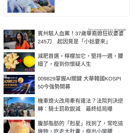
Recommended by
賓州駭人血案！37歲華裔媳狂砍婆婆
245刀 起因竟是「小姑要來」
PR
減肥首選，檸檬加它，堅持一週，腰
細了，瘦到你懷疑人生
PR
009829掌握AI關鍵 大華韓國KOSPI
50今強勢開募
機車熄火改用牽有違法？法院判決逆
轉：騎士罰款銳減 最終結局曝
PR
腹部脂肪的「剋星」找到了，常吃這
幾物，吃走大肚囊，瘦出小蠻腰