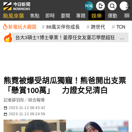
颱風來襲
娛樂
焦點
即時
要聞
專題
運動
全
新電玩大觀園
88風災伴你成長
跨世代
TCN
台大3碩士1博士畢業！姜厚任女友童芯學歷超狂 他
讚爆：比我厲害
熊霓被爆受胡瓜獨寵！熊爸開出支票
「懸賞100萬」 力證女兒清白
記者薛羽彤／綜合報導
2023-11-12 08:45:42
2023-11-12 09:24:59