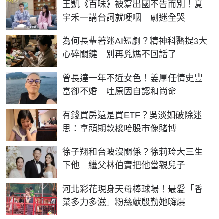
王凱《百味》被寫出國不告而別！夏
宇禾一講台詞就哽咽 劇迷全哭
為何長輩著迷AI短劇？精神科醫提3大
心碎關鍵 別再兇媽不回話了
曾長達一年不近女色！姜厚任情史豐
富卻不婚 吐原因自認和尚命
有錢買房還是買ETF？吳淡如破除迷
思：拿頭期款梭哈股市像賭博
徐子翔和台玻沒關係？徐莉玲大三生
下他 繼父林伯實把他當親兒子
河北彩花現身天母棒球場！最愛「香
菜多力多滋」粉絲獻殷勤她嗨爆