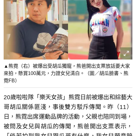
▲熊霓（右）被爆出受胡瓜獨寵，熊爸開出支票放話要大家
來拍，懸賞100萬元，力證女兒清白。（圖／胡瓜臉書、熊
霓FB）
20歲啦啦隊「樂天女孩」熊霓日前被爆出和綜藝大
哥胡瓜關係匪淺，事後雙方駁斥傳聞。昨（11）
日，熊霓出席運動品牌的活動，父親也陪同到場，
被問及女兒與胡瓜的傳聞，熊爸開出支票表示，