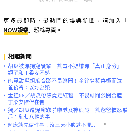
更多最即時、最熱門的娛樂新聞，請加入「
NOW娛樂
」粉絲專頁。
相關新聞
胡瓜被爆獨寵後輩！熊霓不避嫌曝「真正身分」
認了和丁柔安不熟
熊霓甜曬胡瓜合影不畏緋聞！金鐘奪獎喜極而泣
爸發聲：以妳為榮
金鐘58／胡瓜帶熊霓走紅毯！不畏緋聞公開合體
丁柔安陪伴在側
獨／胡瓜遭爆密戀啦啦隊女神熊霓！熊爸爸憤怒駁
斥：亂七八糟的事