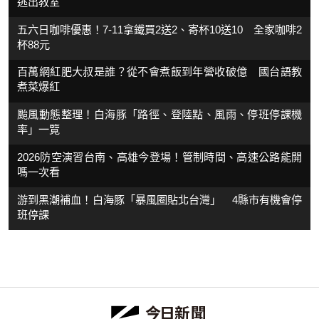
逃出教室
五六日咖啡優惠！7-11拿鐵買2送2、寄杯10送10 全家咖啡2
杯88元
百萬網紅肥大叔是誰？從不會煮飯到年營收破億 國台語教
煮菜爆紅
颱風動態整理！白海豚「路徑、登陸點、風雨、停班停課機
率」一覽
2026防空演習台南、高雄今登場！管制時間、高速公路能開
嗎一次看
游到黑潮補血！白海豚「暴風圈貼北台灣」 4縣市有機會停
班停課