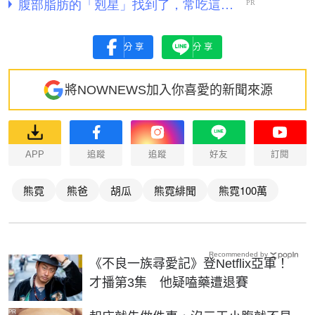
分享
分享
將NOWNEWS加入你喜愛的新聞來源
APP
追蹤
追蹤
好友
訂閱
熊霓
熊爸
胡瓜
熊霓緋聞
熊霓100萬
Recommended by
《不良一族尋愛記》登Netflix亞軍！
才播第3集 他疑嗑藥遭退賽
PR