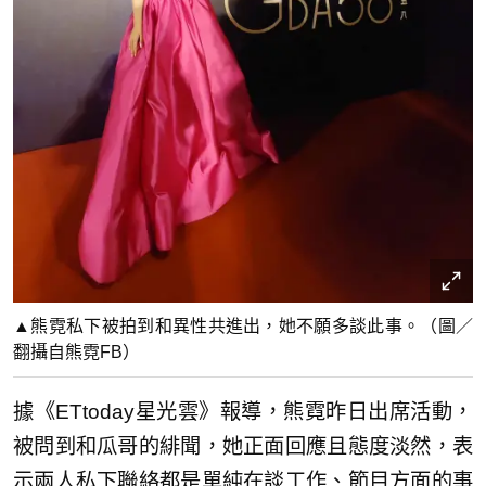
▲熊霓私下被拍到和異性共進出，她不願多談此事。（圖／
翻攝自熊霓FB）
據《ETtoday星光雲》報導，熊霓昨日出席活動，
被問到和瓜哥的緋聞，她正面回應且態度淡然，表
示兩人私下聯絡都是單純在談工作、節目方面的事