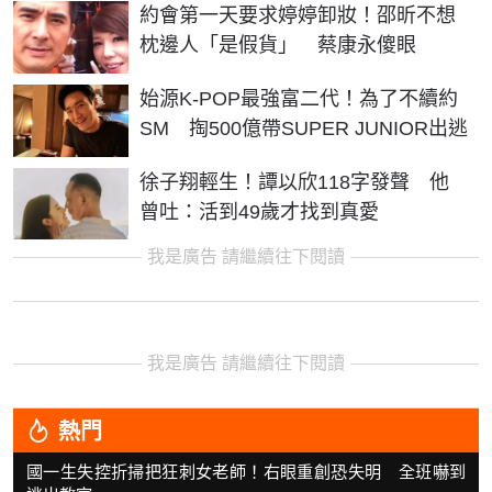
約會第一天要求婷婷卸妝！邵昕不想
枕邊人「是假貨」 蔡康永傻眼
始源K-POP最強富二代！為了不續約
SM 掏500億帶SUPER JUNIOR出逃
徐子翔輕生！譚以欣118字發聲 他
曾吐：活到49歲才找到真愛
我是廣告 請繼續往下閱讀
我是廣告 請繼續往下閱讀
熱門
國一生失控折掃把狂刺女老師！右眼重創恐失明 全班嚇到