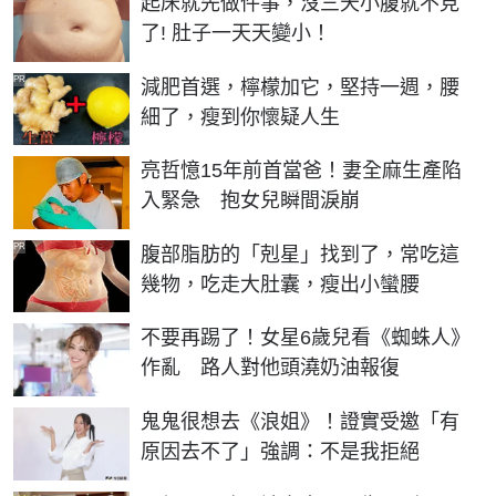
起床就先做件事，沒三天小腹就不見
了! 肚子一天天變小！
PR
減肥首選，檸檬加它，堅持一週，腰
細了，瘦到你懷疑人生
亮哲憶15年前首當爸！妻全麻生產陷
入緊急 抱女兒瞬間淚崩
PR
腹部脂肪的「剋星」找到了，常吃這
幾物，吃走大肚囊，瘦出小蠻腰
不要再踢了！女星6歲兒看《蜘蛛人》
作亂 路人對他頭澆奶油報復
鬼鬼很想去《浪姐》！證實受邀「有
原因去不了」強調：不是我拒絕