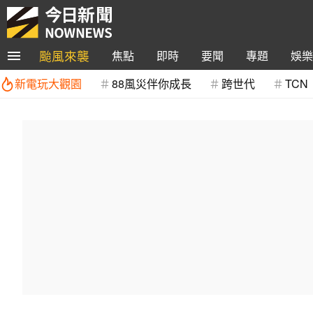
颱風來襲
焦點
即時
要聞
專題
娛樂
新電玩大觀園
88風災伴你成長
跨世代
TCN