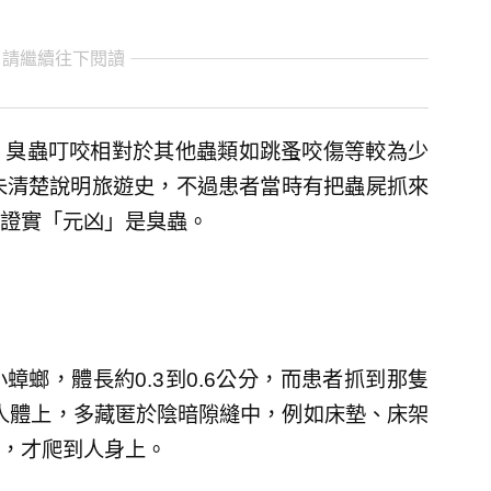
 請繼續往下閱讀
，臭蟲叮咬相對於其他蟲類如跳蚤咬傷等較為少
未清楚說明旅遊史，不過患者當時有把蟲屍抓來
證實「元凶」是臭蟲。
螂，體長約0.3到0.6公分，而患者抓到那隻
在人體上，多藏匿於陰暗隙縫中，例如床墊、床架
，才爬到人身上。