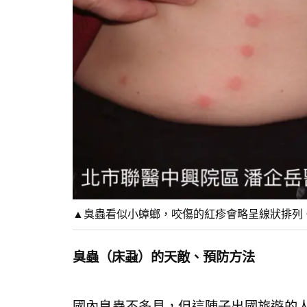
▲臭蟲看似小蟑螂，咬傷的紅疹會略呈線狀排列
臭蟲（床蝨）的天敵、預防方法
國內臭蟲不多見，但這陣子出國旅遊的