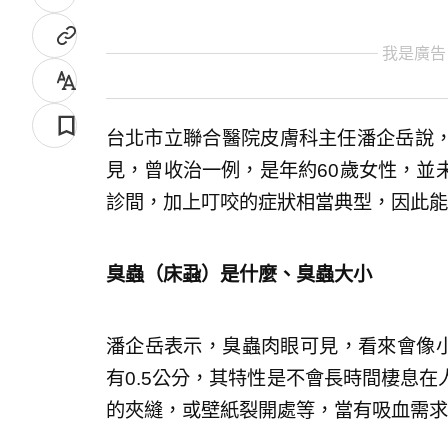
我是廣告
台北市立聯合醫院皮膚科主任潘企岳說
見，曾收治一例，是年約60歲女性，並
診間，加上叮咬的症狀相當典型，因此能
臭蟲（床蝨）是什麼、臭蟲大小
潘企岳表示，臭蟲肉眼可見，看來會像小蟑
有0.5公分，其特性是不會長時間棲息
的夾縫，或壁紙裂開處等，當有吸血需求