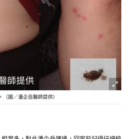
。（圖／潘企岳醫師提供）
人相當多，對此潘企岳建議，回家前記得仔細檢