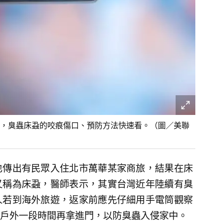
，臭蟲床蝨的咬痕傷口、預防方法快速看。（圖／美聯
也傳出有民眾入住北市萬華某家商旅，結果在床
又稱為床蝨，醫師表示，其實台灣近年陸續有臭
人若到海外旅遊，返家前應先仔細用手電筒觀察
戶外一段時間再拿進門，以防臭蟲入侵家中。