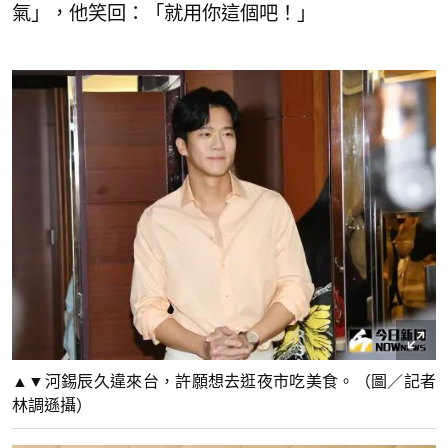
氣」，他笑回：「就用你這個吧！」
▲▼河錫辰久違來台，許願想去逛夜市吃美食。（圖／記者
林調遜攝）