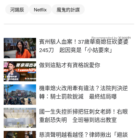
河錫辰
Netflix
魔鬼的計謀
Recommended by
賓州駭人血案！37歲華裔媳狂砍婆婆
245刀 起因竟是「小姑要來」
PR
做到這點才有資格說愛你
機車熄火改用牽有違法？法院判決逆
轉：騎士罰款銳減 最終結局曝
國一生失控折掃把狂刺女老師！右眼
重創恐失明 全班嚇到逃出教室
慈濟聲明越看越怪？律師揪出「避談