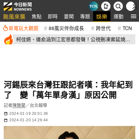
颱風來襲
娛樂
焦點
即時
要聞
專題
運動
全
新電玩大觀園
88風災伴你成長
跨世代
TCN
柯佳嬿、連俞涵到江宏恩都發聲！公視刪凍案延燒
演藝圈不沉默
河錫辰來台灣狂跟記者嘆：我年紀到
了 變「萬年單身漢」原因公開
記者
陳雅蘭
／台北報導
2024-01-19 20:01:38
2024-01-20 14:26:44