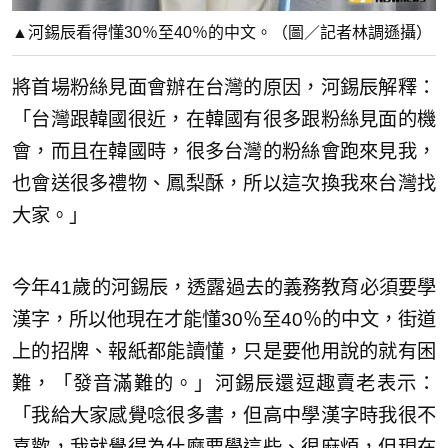
▲河錫辰看得懂30％至40％的中文。（圖／記者林調遜攝）
將首場粉絲見面會辦在台灣的原因，河錫辰解釋：
「台灣跟韓國很近，在韓國有很多跟粉絲見面的機
會，而且在韓國時，很多台灣的粉絲會跑來見我，
也會送很多禮物、鳳梨酥，所以這次換我來台灣找
大家。」
今年41歲的河錫辰，透露過去的義務教育必須要學
漢字，所以他現在才能懂30％至40％的中文，街道
上的招牌、報紙都能讀懂，只是要他用說的就有困
難，「發音滿難的。」河錫辰還逗趣賣老表示：
「我給大家感覺唸很多書，但高中學漢字時我很不
喜歡，我就覺得為什麼要學這些、很麻煩，但現在