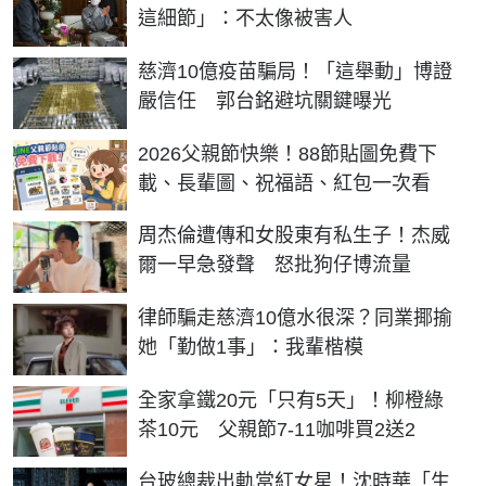
這細節」：不太像被害人
慈濟10億疫苗騙局！「這舉動」博證
嚴信任 郭台銘避坑關鍵曝光
2026父親節快樂！88節貼圖免費下
載、長輩圖、祝福語、紅包一次看
周杰倫遭傳和女股東有私生子！杰威
爾一早急發聲 怒批狗仔博流量
律師騙走慈濟10億水很深？同業揶揄
她「勤做1事」：我輩楷模
全家拿鐵20元「只有5天」！柳橙綠
茶10元 父親節7-11咖啡買2送2
台玻總裁出軌當紅女星！沈時華「生