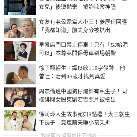
女兒」後遭拋棄 捲詐欺案神隱
女友有老公還當人小三！姜厚任回應
「我都知道」前夫身分被扒出
早餐店門口禁止停車！只有「SJ始源
可以」本尊竟開保母車到場朝聖
徐子翔輕生！譚以欣118字發聲 他
曾吐：活到49歲才找到真愛
周杰倫遭中國狗仔爆料有私生子！同
框緋聞女股東劉若雪照片被挖出
徐莉玲人生故事宛如8點檔！大三就生
下長子 竟遭前夫騙小孩夭折
我是廣告 請繼續往下閱讀