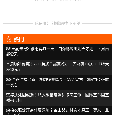
我是廣告 請繼續往下閱讀
熱門
8/9天氣預報》豪雨再炸一天！白海豚颱風明天才走 下周南
部變天
本周咖啡優惠！7-11美式拿鐵買2送2 寄杯買10送10「特大
杯18元」
8/9停班停課最新！桃園復興區今早緊急宣布 3縣市停班課
一次看
突猝逝死因成謎！肥大叔暴瘦遭猜抱病工作 團隊宣布開直
播揭真相
純棉衣服流汗為什麼臭爆？苦主哭這材質才魔王 專家：重