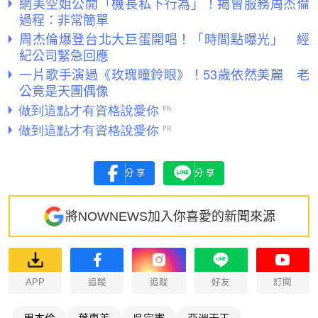
網美空姐公開「機長私下行為」！揭曾服務周杰倫
過程：非常簡單
周杰倫爆登台北大巨蛋開唱！「時間點曝光」 經
紀公司緊急回應
一片歌手演過《玫瑰瞳鈴眼》！53歲依然美麗 老
公竟是天團偶像
分享
分享
將NOWNEWS加入你喜愛的新聞來源
APP
追蹤
追蹤
好友
訂閱
周杰倫
葉惠美
吳宗憲
亞洲天王