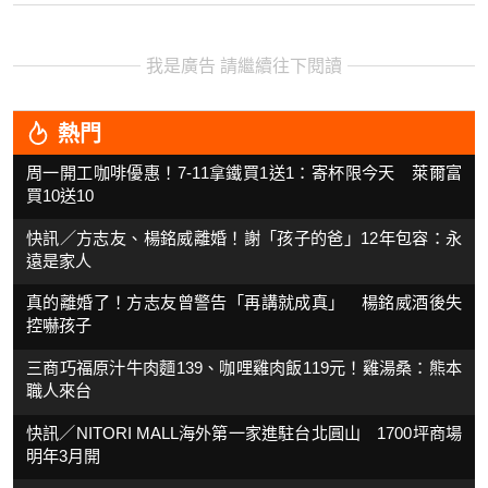
我是廣告 請繼續往下閱讀
熱門
周一開工咖啡優惠！7-11拿鐵買1送1：寄杯限今天 萊爾富
買10送10
快訊／方志友、楊銘威離婚！謝「孩子的爸」12年包容：永
遠是家人
真的離婚了！方志友曾警告「再講就成真」 楊銘威酒後失
控嚇孩子
三商巧福原汁牛肉麵139、咖哩雞肉飯119元！雞湯桑：熊本
職人來台
快訊／NITORI MALL海外第一家進駐台北圓山 1700坪商場
明年3月開