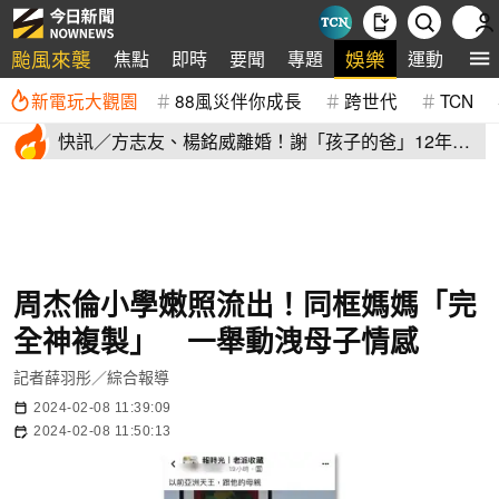
颱風來襲
娛樂
焦點
即時
要聞
專題
運動
全
新電玩大觀園
88風災伴你成長
跨世代
TCN
快訊／方志友、楊銘威離婚！謝「孩子的爸」12年包
容：永遠是家人
周杰倫小學嫩照流出！同框媽媽「完
全神複製」 一舉動洩母子情感
記者薛羽彤／綜合報導
2024-02-08 11:39:09
2024-02-08 11:50:13