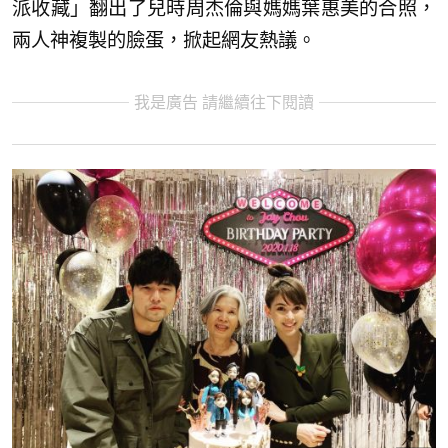
派收藏」翻出了兒時周杰倫與媽媽葉惠美的合照，
兩人神複製的臉蛋，掀起網友熱議。
我是廣告 請繼續往下閱讀