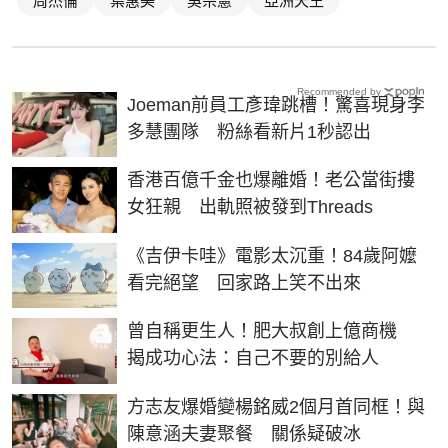
Recommended by
Joeman前員工彥瑋跳槽！驚喜現身李
多慧團隊 粉絲看新片1秒認出
香港百億千金也爆離婚！老公當街摟
女狂親 出軌照被發到Threads
《吉伊卡哇》電影太沉重！84歲阿嬤
看完絕望 回家路上笑不出來
曾自稱更生人！肥大叔創上億商機
揭成功心法：自己不要的別給人
方志友爆婚變楊銘威2個月首同框！與
陳意涵夫妻聚餐 關係疑破冰