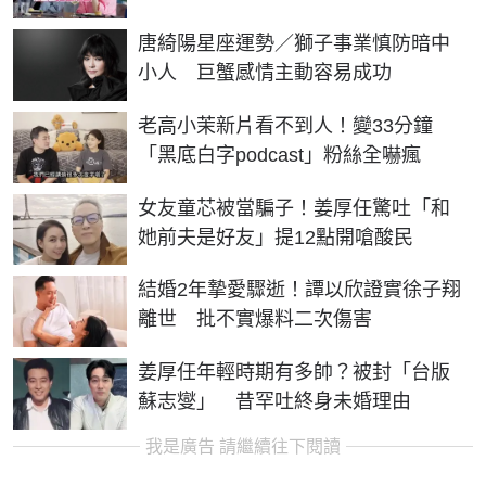
唐綺陽星座運勢／獅子事業慎防暗中
小人 巨蟹感情主動容易成功
老高小茉新片看不到人！變33分鐘
「黑底白字podcast」粉絲全嚇瘋
女友童芯被當騙子！姜厚任驚吐「和
她前夫是好友」提12點開嗆酸民
結婚2年摯愛驟逝！譚以欣證實徐子翔
離世 批不實爆料二次傷害
姜厚任年輕時期有多帥？被封「台版
蘇志燮」 昔罕吐終身未婚理由
我是廣告 請繼續往下閱讀