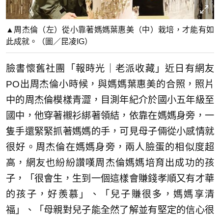
▲周杰倫（左）從小靠著媽媽葉惠美（中）栽培，才能有如
此成就。（圖／昆凌IG）
臉書懷舊社團「報時光｜老派收藏」近日有網友
PO出周杰倫小時候，與媽媽葉惠美的合照，照片
中的周杰倫模樣青澀，目測年紀介於國小五年級至
國中，他穿著襯衫綁著領結，依靠在媽媽身旁，一
隻手還緊緊抓著媽媽的手，可見母子倆從小感情就
很好。周杰倫在媽媽身旁，兩人臉蛋的相似度超
高，網友也紛紛讚嘆周杰倫媽媽培育出成功的孩
子，「很會生，生到一個這樣會賺錢孝順又有才華
的孩子，好羨慕」、「兒子賺很多，媽媽享清
福」、「母親對兒子能全然了解並有堅定的信心很