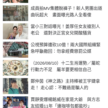
成員拍MV集體脫褲子！新人男團出道
曲玩超大 畫面曝光路人全看傻
當小三對話曝光！姜厚任女友搶別人
老公 還對決正宮女兒開酸騷貨
公視預算遭砍10億！兩大國際組織緊
急呼籲撤回：勿拿經費懲罰公媒
（2026/08/10）十二生肖運勢／屬蛇
行動力不足 屬羊要更相信自己
鄭仲茵《神之路》主持棒被王宇婕拿
走！ 走心認：不難過是騙人的
賈靜雯爆楊銘威在家是大爺 與方志
友結婚11年「連咖啡包都能吵」