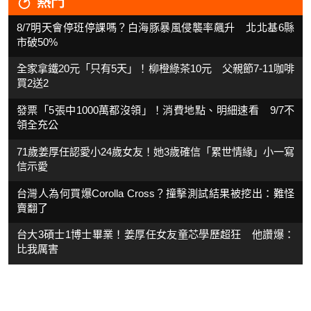
熱門
8/7明天會停班停課嗎？白海豚暴風侵襲率飆升 北北基6縣
市破50%
全家拿鐵20元「只有5天」！柳橙綠茶10元 父親節7-11咖啡
買2送2
發票「5張中1000萬都沒領」！消費地點、明細速看 9/7不
領全充公
71歲姜厚任認愛小24歲女友！她3歲確信「累世情緣」小一寫
信示愛
台灣人為何買爆Corolla Cross？撞擊測試結果被挖出：難怪
賣翻了
台大3碩士1博士畢業！姜厚任女友童芯學歷超狂 他讚爆：
比我厲害