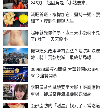
245刀 起因竟是「小姑要來」
PR
減肥首選，檸檬加它，堅持一週，腰
細了，瘦到你懷疑人生
PR
起床就先做件事，沒三天小腹就不見
了! 肚子一天天變小！
機車熄火改用牽有違法？法院判決逆
轉：騎士罰款銳減 最終結局曝
PR
009829掌握AI關鍵 大華韓國KOSPI
50今強勢開募
李冠儀昔控試鏡要坐大腿！廠商應徵
車模 卻是當伴遊還要脫衣驗身
PR
腹部脂肪的「剋星」找到了，常吃這