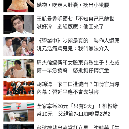
幾物，吃走大肚囊，瘦出小蠻腰
王凱暴斃明頭七「不知自己已離世」
喊好冷 劇組感應：他回來了
《營業中》吵架是真的！製作人還原
姚元浩痛罵鬼鬼：我們無法介入
周杰倫遭傳和女股東有私生子！杰威
爾一早急發聲 怒批狗仔博流量
胡錦濤一家三口遭滅門？知情官員曝
內幕：習近平應不會去謀害
全家拿鐵20元「只有5天」！柳橙綠
茶10元 父親節7-11咖啡買2送2
台玻總裁出軌當紅女星！沈時華「生