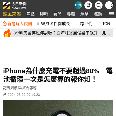
颱風來襲
焦點
即時
要聞
專題
娛樂
運動
全球
新電玩大觀園
88風災伴你成長
跨世代
TCN
8/7明天會停班停課嗎？白海豚暴風侵襲率飆升 北北
基6縣市破50%
iPhone為什麼充電不要超過80% 電
池循環一次是怎麼算的報你知！
記者
周淑萍
/綜合報導
2024-03-02 09:19:23