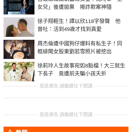
女兒」後遭拋棄 捲詐欺案神隱
徐子翔輕生！譚以欣118字發聲 他
曾吐：活到49歲才找到真愛
周杰倫遭中國狗仔爆料有私生子！同
框緋聞女股東劉若雪照片被挖出
徐莉玲人生故事宛如8點檔！大三就生
下長子 竟遭前夫騙小孩夭折
我是廣告 請繼續往下閱讀
我是廣告 請繼續往下閱讀