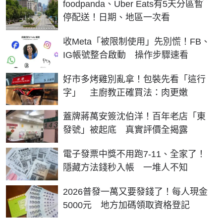
foodpanda、Uber Eats有5天分區暫
停配送！日期、地區一次看
收Meta「被限制使用」先別慌！FB、
IG帳號整合啟動 操作步驟速看
好市多烤雞別亂拿！包裝先看「這行
字」 主廚教正確買法：肉更嫩
蓋牌蔣萬安簽沈伯洋！百年老店「東
發號」被起底 真實評價全揭露
電子發票中獎不用跑7-11、全家了！
隱藏方法錢秒入帳 一堆人不知
2026普發一萬又要發錢了！每人現金
5000元 地方加碼領取資格登記