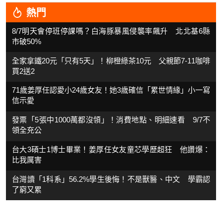
熱門
8/7明天會停班停課嗎？白海豚暴風侵襲率飆升 北北基6縣
市破50%
全家拿鐵20元「只有5天」！柳橙綠茶10元 父親節7-11咖啡
買2送2
71歲姜厚任認愛小24歲女友！她3歲確信「累世情緣」小一寫
信示愛
發票「5張中1000萬都沒領」！消費地點、明細速看 9/7不
領全充公
台大3碩士1博士畢業！姜厚任女友童芯學歷超狂 他讚爆：
比我厲害
台灣讀「1科系」56.2%學生後悔！不是獸醫、中文 學霸認
了窮又累