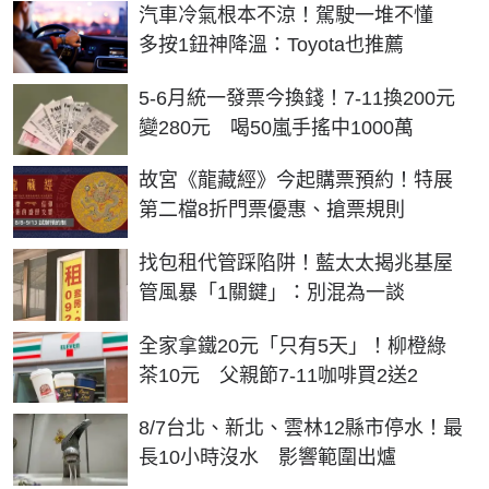
汽車冷氣根本不涼！駕駛一堆不懂
多按1鈕神降溫：Toyota也推薦
5-6月統一發票今換錢！7-11換200元
變280元 喝50嵐手搖中1000萬
故宮《龍藏經》今起購票預約！特展
第二檔8折門票優惠、搶票規則
找包租代管踩陷阱！藍太太揭兆基屋
管風暴「1關鍵」：別混為一談
全家拿鐵20元「只有5天」！柳橙綠
茶10元 父親節7-11咖啡買2送2
8/7台北、新北、雲林12縣市停水！最
長10小時沒水 影響範圍出爐