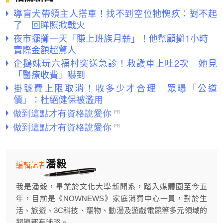
導盲犬帶領主人搭車！找不到空位牠愧疚：對不起
了 回眸照掀戰火
夜市擺攤一天「賺上班族月薪」！他幫顧攤1小時
實際金額超驚人
企鵝妹玩六福村突送急診！救護車上吐2次 她見
「醫療收費」嚇到
掛號費上限取消！收多少才合理 眾曝「公道
價」：杜絕健保被濫用
潘毅
編輯記者
我是潘毅，畢業於文化大學新聞系，踏入媒體圈至今五
年，目前是《NOWNEWS》家庭消費中心一員，對於生
活、旅遊、3C科技、寵物、動漫及遊戲電競等多元領域的
報導都有涉略。