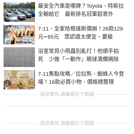
最安全汽車是哪牌？Toyota、特斯拉
全輸給它 最新排名冠軍超意外
7-11、全家哈根達斯價崩！26款129
元⭢65元 眾認證太便宜、要搶
浴室常見小飛蟲別亂打！他順手拍
死 少做「一動作」眼球潰爛摘除
7-11集點攻略／拉拉熊、蜘蛛人今登
場！16款必買小物、價格總整理
我是廣告 請繼續往下閱讀
我是廣告 請繼續往下閱讀