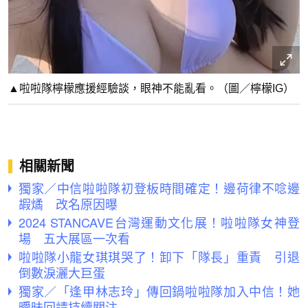
▲啦啦隊檸檬應援經驗談，眼神不能亂看。（圖／檸檬IG）
相關新聞
獨家／中信啦啦隊初登板時間確定！邊荷律不唸邊
嘏燏 改名原因曝
2024 STANCAVE台灣運動文化展！啦啦隊女神登
場 五大展區一次看
啦啦隊小龍女琪琪哭了！卸下「隊長」重責 引退
倒數淚灑大巨蛋
獨家／「逢甲林志玲」傳回鍋啦啦隊加入中信！她
曖昧回請持續關注