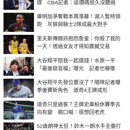
媒 CBA記者：這價碼很久沒聽過
庫明加爭奪戰本周落幕！湖人暫時領
跑 灰狼與騎士2隊成最大對手
里夫斯傳簡訊抱怨詹皇：你毀了我的
一天！透過女友才得知震撼交易
大谷翔平陪我一起還錢！水原一平
「最後錄音檔」曝光 記者也嚇傻
大谷翔平先發位置沒了？隨隊記者曝
季後賽新角色 道奇4王牌成形
道奇只是過客？王牌史庫柏休賽季去
向有變 親口喊：很想回老虎
52歲朗神太狂！鈴木一朗水手全壘打