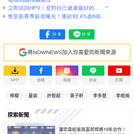
分享
分享
將NOWNEWS加入你喜愛的新聞來源
APP
追蹤
追蹤
好友
訂閱
檸檬
曼容
許智超
黃子軒
李多慧
李皓禎
探索新聞
潘忠韋結束與富邦悍將10年合作！