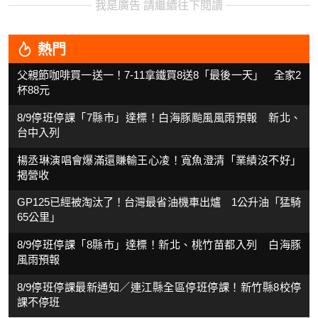
我是廣告 請繼續往下閱讀
熱門
父親節咖啡買一送一！7-11拿鐵買8送8「最後一天」 全家2
杯88元
8/9停班停課「7縣市」達標！白海豚颱風風雨預報 新北、
台中入列
楊丞琳演唱會爆滿還賺輸王心凌！寬魚澄清「業績沒不好」
揭營收
GP125已經被淘汰了！台灣最省油機車出爐 1公升油「猛騎
65公里」
8/9停班停課「8縣市」達標！新北、桃竹苗都入列 白海豚
風雨預報
8/9停班停課最新通知／連江縣全區停班停課！新竹縣8校停
課不停班