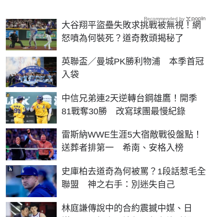
Recommended by
大谷翔平盜壘失敗求挑戰被無視！網
怒噴為何裝死？道奇教頭揭秘了
英聯盃／曼城PK勝利物浦 本季首冠
入袋
中信兄弟連2天逆轉台鋼雄鷹！開季
81戰奪30勝 改寫球團最慢紀錄
雷斯納WWE生涯5大宿敵戰役盤點！
送葬者排第一 希南、安格入榜
史庫柏去道奇為何被罵？1段話惹毛全
聯盟 神之右手：別迷失自己
林庭謙傳說中的合約震撼中媒、日