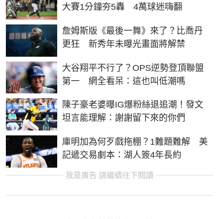
大賽1分鐘夯5轟 4萬球迷嗨翻
詹姆斯版《最後一舞》來了？比喬丹
更狂 新秀年未曝光畫面將解禁
大谷翔平不行了？OPS逆勢登頂聯盟
第一 網全看呆：這也叫低潮嗎
陳子豪老婆曝IG爆粉絲退追潮！發文
坦言能理解：謝謝留下來的你們
庫明加為何歹戲拖棚？1難題難解 美
記遞交易劇本：湖人簽4年長約
我是廣告 請繼續往下閱讀