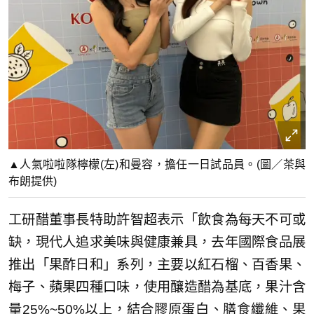
▲人氣啦啦隊檸檬(左)和曼容，擔任一日試品員。(圖／茶與
布朗提供)
工研醋董事長特助許智超表示「飲食為每天不可或
缺，現代人追求美味與健康兼具，去年國際食品展
推出「果酢日和」系列，主要以紅石榴、百香果、
梅子、蘋果四種口味，使用釀造醋為基底，果汁含
量25%~50%以上，結合膠原蛋白、膳食纖維、果