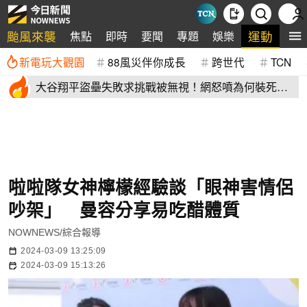
颱風來襲
運動
焦點
即時
要聞
專題
娛樂
全
新電玩大觀園
88風災伴你成長
跨世代
TCN
大谷翔平盜壘失敗求挑戰被無視！網怒噴為何裝死？
道奇教頭揭秘了
啦啦隊女神檸檬經驗談「眼神害情侶
吵架」 曼容分享易吃醋體質
NOWNEWS/綜合報導
2024-03-09 13:25:09
2024-03-09 15:13:26