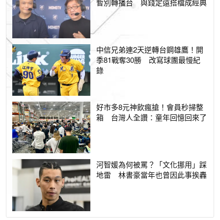
暫別轉播台 與錢定遠搭檔成經典
中信兄弟連2天逆轉台鋼雄鷹！開
季81戰奪30勝 改寫球團最慢紀
錄
好市多8元神飲瘋搶！會員秒掃整
箱 台灣人全讚：童年回憶回來了
河智媛為何被罵？「文化挪用」踩
地雷 林書豪當年也曾因此事挨轟