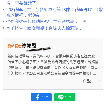
樓 里長說話了
403花蓮地震！全台紅單建築18件：花蓮占17 1狀
況政府補助450萬
徐銘穗
編輯記者
新聞傳播學系畢業的INFP人，習慣踩進受訪者鞋裡共感，
時常不小心過了頭，曾被受訪者阿嬤的故事逼哭，當媽後
哭點爆低，看不得兒虐新聞。曾以《大海就是我的老闆 郭
芙》報導，獲2020台灣扶輪公益新聞金輪獎平面報導佳...
作品集
分享
分享