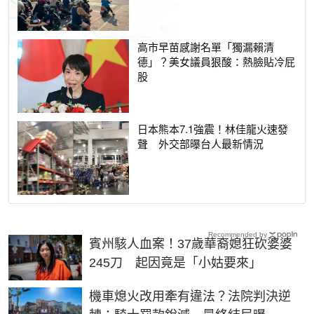
高市早苗感謝名單「獨漏賴清
德」？美女議員狠酸：熱臉貼冷屁
股
日本熊本7.1強震！林佳龍火速發
聲 外交部曝台人最新情況
Recommended by
賓州駭人血案！37歲華裔媳狂砍婆婆
245刀 起因竟是「小姑要來」
機車熄火改用牽有違法？法院判決逆