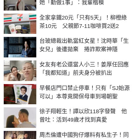
她「勤做1事」：我輩楷模
全家拿鐵20元「只有5天」！柳橙綠
茶10元 父親節7-11咖啡買2送2
台玻總裁出軌當紅女星！沈時華「生
女兒」後遭拋棄 捲詐欺案神隱
女友有老公還當人小三！姜厚任回應
「我都知道」前夫身分被扒出
早餐店門口禁止停車！只有「SJ始源
可以」本尊竟開保母車到場朝聖
徐子翔輕生！譚以欣118字發聲 他
曾吐：活到49歲才找到真愛
周杰倫遭中國狗仔爆料有私生子！同