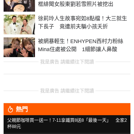
框緋聞女股東劉若雪照片被挖出
徐莉玲人生故事宛如8點檔！大三就生
下長子 竟遭前夫騙小孩夭折
被網暴輕生！ENHYPEN西村力粉絲
Mina住處被公開 1細節讓人鼻酸
我是廣告 請繼續往下閱讀
我是廣告 請繼續往下閱讀
熱門
父親節咖啡買一送一！7-11拿鐵買8送8「最後一天」 全家2
杯88元