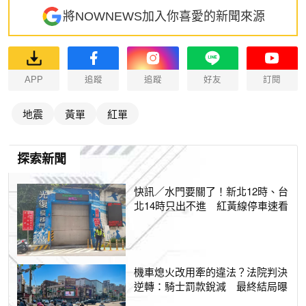
將NOWNEWS加入你喜愛的新聞來源
APP
追蹤
追蹤
好友
訂閱
地震
黃單
紅單
探索新聞
快訊／水門要關了！新北12時、台
北14時只出不進 紅黃線停車速看
機車熄火改用牽的違法？法院判決
逆轉：騎士罰款銳減 最終結局曝