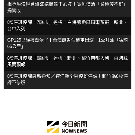
楊丞琳演唱會爆滿還賺輸王心凌！寬魚澄清「業績沒不好」
揭營收
8/9停班停課「7縣市」達標！白海豚颱風風雨預報 新北、
台中入列
GP125已經被淘汰了！台灣最省油機車出爐 1公升油「猛騎
65公里」
8/9停班停課「8縣市」達標！新北、桃竹苗都入列 白海豚
風雨預報
8/9停班停課最新通知／連江縣全區停班停課！新竹縣8校停
課不停班