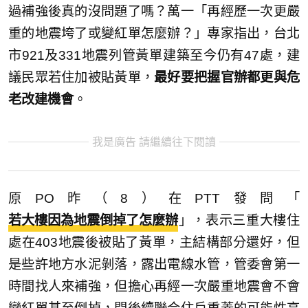
過補強後真的沒問題了嗎？萬一「再經歷一次更嚴
重的地震垮了或變紅單怎麼辦？」專家指出，台北
市921及331地震列管黃單建築至今仍有47處，建
議民眾若住加被貼黃單，
最好要把握官辦都更與危
老改建機會
。
我是廣告 請繼續往下閱讀
原PO昨（8）在PTT發問「
若大樓因為地震倒掉了怎麼辦
」，表示三重大樓住
處在403地震後被貼了黃單，主結構部分還好，但
是些許地方水泥剝落，露出電線水管，管委會第一
時間找人來補強，但擔心再經一次嚴重地震會不會