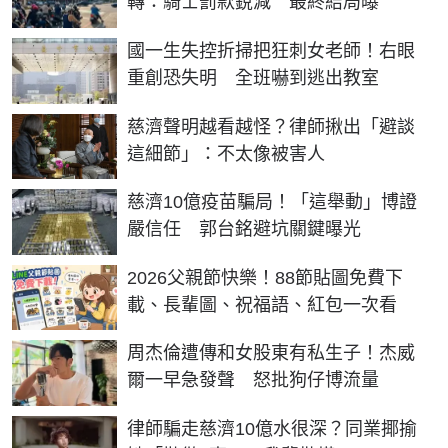
轉：騎士罰款銳減 最終結局曝
國一生失控折掃把狂刺女老師！右眼
重創恐失明 全班嚇到逃出教室
慈濟聲明越看越怪？律師揪出「避談
這細節」：不太像被害人
慈濟10億疫苗騙局！「這舉動」博證
嚴信任 郭台銘避坑關鍵曝光
2026父親節快樂！88節貼圖免費下
載、長輩圖、祝福語、紅包一次看
周杰倫遭傳和女股東有私生子！杰威
爾一早急發聲 怒批狗仔博流量
律師騙走慈濟10億水很深？同業揶揄