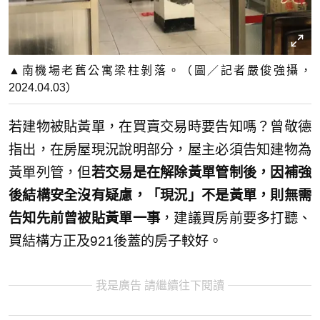
▲南機場老舊公寓梁柱剝落。（圖／記者嚴俊強攝，
2024.04.03）
若建物被貼黃單，在買賣交易時要告知嗎？曾敬德
指出，在房屋現況說明部分，屋主必須告知建物為
黃單列管，但
若交易是在解除黃單管制後，因補強
後結構安全沒有疑慮，「現況」不是黃單，則無需
告知先前曾被貼黃單一事
，建議買房前要多打聽、
買結構方正及921後蓋的房子較好。
我是廣告 請繼續往下閱讀