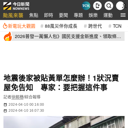
颱風來襲
焦點
即時
要聞
專題
娛樂
運動
全球
新電玩大觀園
88風災伴你成長
跨世代
TCN
2026普發一萬懶人包》國民支援金新進度、領取條
件、地方加碼速看
地震後家被貼黃單怎麼辦！1狀況賣
屋免告知 專家：要把握這件事
記者
徐銘穗
/綜合報導
2024-04-10 00:16:00
2024-04-10 16:07:30