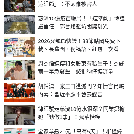
這細節」：不太像被害人
慈濟10億疫苗騙局！「這舉動」博證
嚴信任 郭台銘避坑關鍵曝光
2026父親節快樂！88節貼圖免費下
載、長輩圖、祝福語、紅包一次看
周杰倫遭傳和女股東有私生子！杰威
爾一早急發聲 怒批狗仔博流量
胡錦濤一家三口遭滅門？知情官員曝
內幕：習近平應不會去謀害
律師騙走慈濟10億水很深？同業揶揄
她「勤做1事」：我輩楷模
全家拿鐵20元「只有5天」！柳橙綠