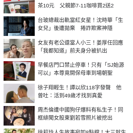
茶10元 父親節7-11咖啡買2送2
台玻總裁出軌當紅女星！沈時華「生
女兒」後遭拋棄 捲詐欺案神隱
女友有老公還當人小三！姜厚任回應
「我都知道」前夫身分被扒出
早餐店門口禁止停車！只有「SJ始源
可以」本尊竟開保母車到場朝聖
徐子翔輕生！譚以欣118字發聲 他
曾吐：活到49歲才找到真愛
周杰倫遭中國狗仔爆料有私生子！同
框緋聞女股東劉若雪照片被挖出
徐莉玲人生故事宛如8點檔！大三就生