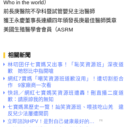
Who in the world）
前長庚醫院不孕科暨試管嬰兒主治醫師
獲王永慶董事長連續四年頒發長庚最佳醫師獎章
美國生殖醫學會會員（ASRM
相關新聞
林叨囝仔七寶媽又出事！「恥笑資源班」深夜道
歉 她怒比中指開嗆
網紅7寶媽「嘲笑資源班道歉沒用」！遭切割拒合
作 9家廠商一次看
快訊／網紅七寶媽笑資源班遭轟！刪直播二度道
歉：請原諒我的無知
七寶媽黑歷史一覽！訕笑資源班、喂孩吃山羌 違
反兒少法屢遭開罰