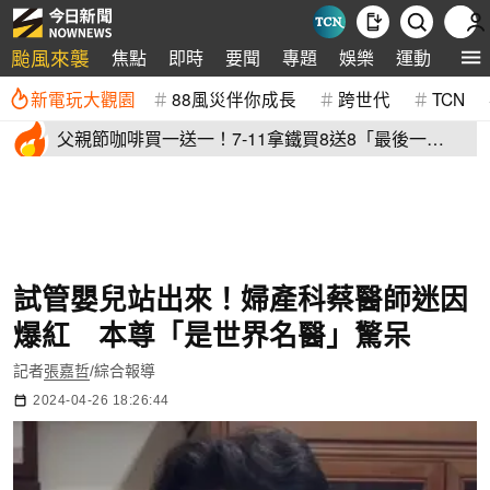
颱風來襲
焦點
即時
要聞
專題
娛樂
運動
全球
新電玩大觀園
88風災伴你成長
跨世代
TCN
父親節咖啡買一送一！7-11拿鐵買8送8「最後一
天」 全家2杯88元
試管嬰兒站出來！婦產科蔡醫師迷因
爆紅 本尊「是世界名醫」驚呆
記者
張嘉哲
/綜合報導
2024-04-26 18:26:44