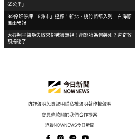
65公里」
8/9停班停課「8縣市」達標！新北、桃竹苗都入列 白海豚
風雨預報
大谷翔平盜壘失敗求挑戰被無視！網怒噴為何裝死？道奇教
頭揭秘了
防詐聲明
免責聲明
隱私權聲明
著作權聲明
會員條款
關於我們
合作提案
追蹤NOWNEWS今日新聞