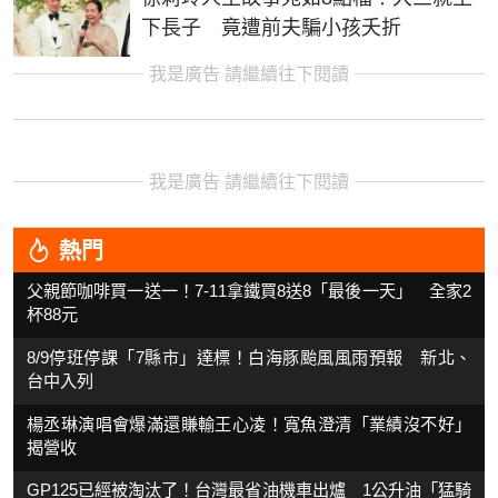
下長子 竟遭前夫騙小孩夭折
我是廣告 請繼續往下閱讀
我是廣告 請繼續往下閱讀
熱門
父親節咖啡買一送一！7-11拿鐵買8送8「最後一天」 全家2
杯88元
8/9停班停課「7縣市」達標！白海豚颱風風雨預報 新北、
台中入列
楊丞琳演唱會爆滿還賺輸王心凌！寬魚澄清「業績沒不好」
揭營收
GP125已經被淘汰了！台灣最省油機車出爐 1公升油「猛騎