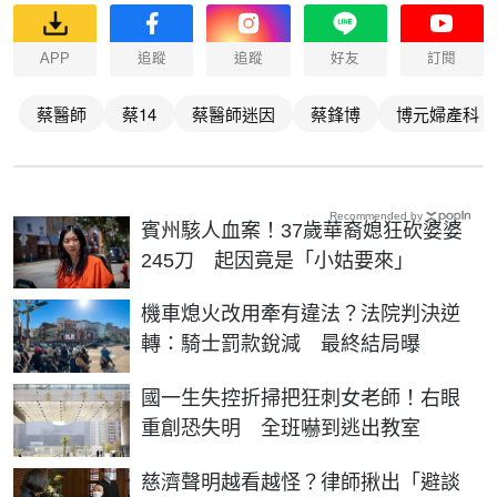
APP
追蹤
追蹤
好友
訂閱
蔡醫師
蔡14
蔡醫師迷因
蔡鋒博
博元婦產科
Recommended by
賓州駭人血案！37歲華裔媳狂砍婆婆
245刀 起因竟是「小姑要來」
機車熄火改用牽有違法？法院判決逆
轉：騎士罰款銳減 最終結局曝
國一生失控折掃把狂刺女老師！右眼
重創恐失明 全班嚇到逃出教室
慈濟聲明越看越怪？律師揪出「避談