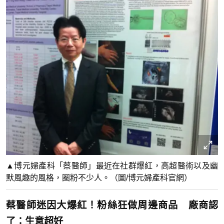
▲博元婦產科「蔡醫師」最近在社群爆紅，高超醫術以及幽
默風趣的風格，圈粉不少人。（圖/博元婦產科官網）
蔡醫師迷因大爆紅！粉絲狂做周邊商品 廠商認
了：生意超好