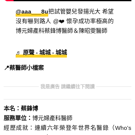
@aaa___8u
把試管嬰兒發揚光大 希望
沒有嚇到路人 @❤️ 懷孕成功率極高的
博元婦產科蔡鋒博醫師＆陳昭雯醫師
♬ 原聲 - 城城 - 城城
📍蔡醫師小檔案
我是廣告 請繼續往下閱讀
本名：蔡鋒博
服務單位：
博元婦產科醫師
經歷成就：連續六年榮登年世界名醫錄（Who's