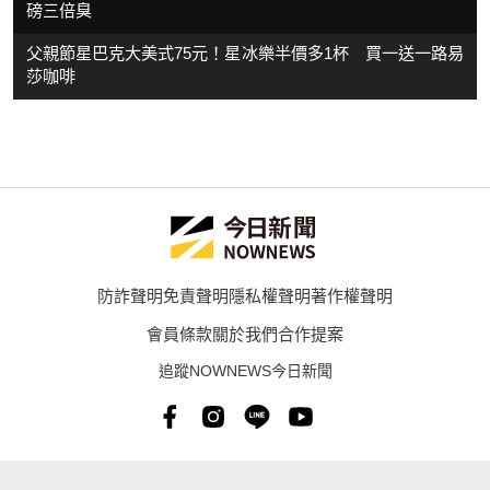
磅三倍臭
父親節星巴克大美式75元！星冰樂半價多1杯 買一送一路易
莎咖啡
防詐聲明
免責聲明
隱私權聲明
著作權聲明
會員條款
關於我們
合作提案
追蹤NOWNEWS今日新聞