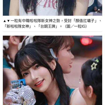
▲▼一粒有中職啦啦隊新女神之勢，受封「顏值扛壩子」、
「新啦啦隊女神」、「台鋼王牌」。（圖／一粒IG）