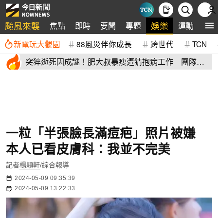
颱風來襲
娛樂
焦點
即時
要聞
專題
運動
全
新電玩大觀園
88風災伴你成長
跨世代
TCN
突猝逝死因成謎！肥大叔暴瘦遭猜抱病工作 團隊宣
布開直播揭真相
一粒「半張臉長滿痘疤」照片被嫌
本人已看皮膚科：我並不完美
記者
楊穎軒
/綜合報導
2024-05-09 09:35:39
2024-05-09 13:22:33