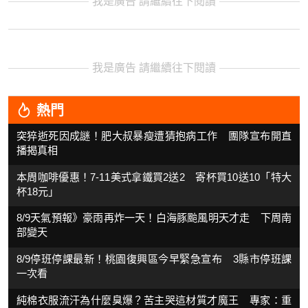
我是廣告 請繼續往下閱讀
我是廣告 請繼續往下閱讀
熱門
突猝逝死因成謎！肥大叔暴瘦遭猜抱病工作 團隊宣布開直
播揭真相
本周咖啡優惠！7-11美式拿鐵買2送2 寄杯買10送10「特大
杯18元」
8/9天氣預報》豪雨再炸一天！白海豚颱風明天才走 下周南
部變天
8/9停班停課最新！桃園復興區今早緊急宣布 3縣市停班課
一次看
純棉衣服流汗為什麼臭爆？苦主哭這材質才魔王 專家：重