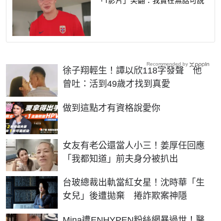
Recommended by
徐子翔輕生！譚以欣118字發聲 他
曾吐：活到49歲才找到真愛
PR
做到這點才有資格說愛你
女友有老公還當人小三！姜厚任回應
「我都知道」前夫身分被扒出
台玻總裁出軌當紅女星！沈時華「生
女兒」後遭拋棄 捲詐欺案神隱
Mina遭ENHYPEN粉絲網暴過世！醫