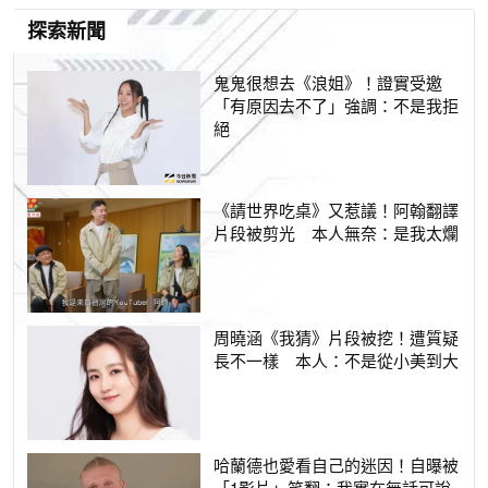
探索新聞
鬼鬼很想去《浪姐》！證實受邀
「有原因去不了」強調：不是我拒
絕
《請世界吃桌》又惹議！阿翰翻譯
片段被剪光 本人無奈：是我太爛
周曉涵《我猜》片段被挖！遭質疑
長不一樣 本人：不是從小美到大
哈蘭德也愛看自己的迷因！自曝被
「1影片」笑翻：我實在無話可說