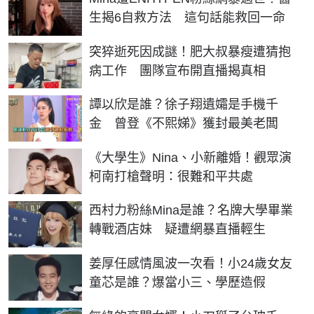
生揭6自救方法 這句話能救回一命
突猝逝死因成謎！肥大叔暴瘦遭猜抱
病工作 團隊宣布開直播揭真相
譚以欣是誰？徐子翔遺孀是手機千
金 曾登《不熙娣》獲封最美老闆
《大學生》Nina、小新離婚！觀眾演
柯南打槍聲明：很難和平共處
西村力粉絲Mina是誰？名牌大學畢業
轉戰酒店妹 疑遭網暴直播輕生
姜厚任感情風波一次看！小24歲女友
童芯是誰？爆當小三、學歷造假