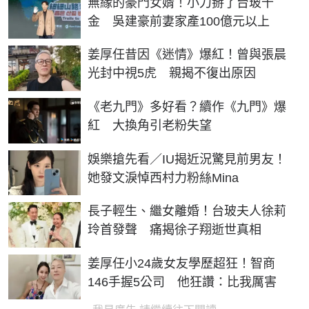
無緣的豪門女婿！小刀掰了台玻千
金 吳建豪前妻家產100億元以上
姜厚任昔因《迷情》爆紅！曾與張晨
光封中視5虎 親揭不復出原因
《老九門》多好看？續作《九門》爆
紅 大換角引老粉失望
娛樂搶先看／IU揭近況驚見前男友！
她發文淚悼西村力粉絲Mina
長子輕生、繼女離婚！台玻夫人徐莉
玲首發聲 痛揭徐子翔逝世真相
姜厚任小24歲女友學歷超狂！智商
146手握5公司 他狂讚：比我厲害