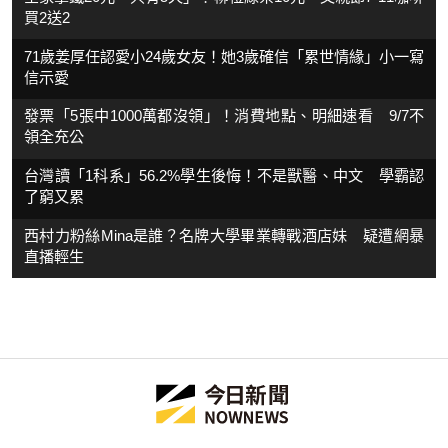
買2送2
71歲姜厚任認愛小24歲女友！她3歲確信「累世情緣」小一寫
信示愛
發票「5張中1000萬都沒領」！消費地點、明細速看 9/7不
領全充公
台灣讀「1科系」56.2%學生後悔！不是獸醫、中文 學霸認
了窮又累
西村力粉絲Mina是誰？名牌大學畢業轉戰酒店妹 疑遭網暴
直播輕生