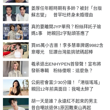
姜厚任年輕時期有多帥？被封「台版
蘇志燮」 昔罕吐終身未婚理由
真的要離開JYP單飛？粉絲拜託子瑜
媽1事 她親回2字點頭答應了
買85萬小吉普！李多慧車牌選9982含
意曝光 狂讚台灣能挑號碼超棒
羲承退出ENHYPEN首發聲！宣布將
發新專輯 粉絲傻眼：這麼急？
公廁密會富少30分鐘！「港版瑤瑤」
親回12年前真面目：我喝太醉了
胡一天是誰？永遠紅不起來的男主
昔自嘲該退休1原因難東山再起