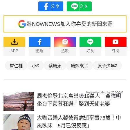
分享
分享
將NOWNEWS加入你喜愛的新聞來源
APP
追蹤
追蹤
好友
訂閱
詹仁雄
小S
蔡康永
康熙來了
原子少年2
Recommended by
周杰倫登北京鳥巢吸19萬人 黃曉明
坐台下羨慕狂讚：娶到天使老婆
大咖音樂人黎彼得病逝享壽76歲！中
風臥床「5月已沒反應」