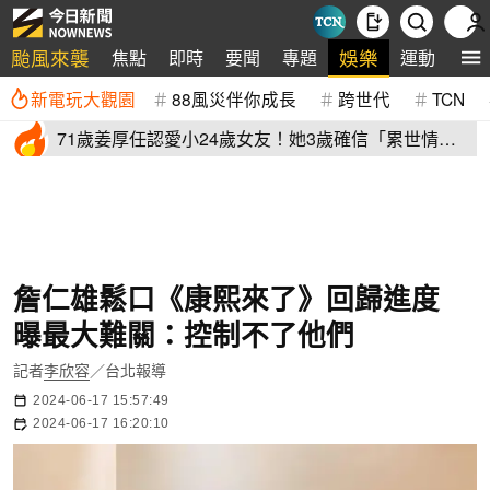
颱風來襲
娛樂
焦點
即時
要聞
專題
運動
全
新電玩大觀園
88風災伴你成長
跨世代
TCN
71歲姜厚任認愛小24歲女友！她3歲確信「累世情
緣」小一寫信示愛
詹仁雄鬆口《康熙來了》回歸進度
曝最大難關：控制不了他們
記者
李欣容
／台北報導
2024-06-17 15:57:49
2024-06-17 16:20:10