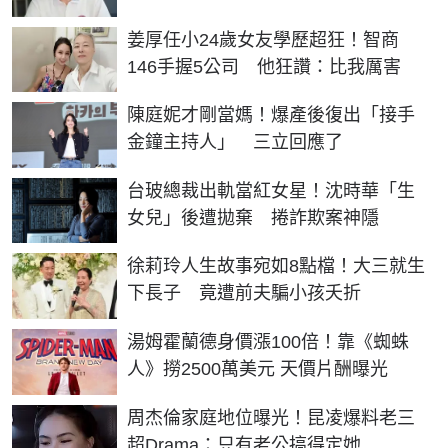
姜厚任小24歲女友學歷超狂！智商
146手握5公司 他狂讚：比我厲害
陳庭妮才剛當媽！爆產後復出「接手
金鐘主持人」 三立回應了
台玻總裁出軌當紅女星！沈時華「生
女兒」後遭拋棄 捲詐欺案神隱
徐莉玲人生故事宛如8點檔！大三就生
下長子 竟遭前夫騙小孩夭折
湯姆霍蘭德身價漲100倍！靠《蜘蛛
人》撈2500萬美元 天價片酬曝光
周杰倫家庭地位曝光！昆凌爆料老三
超Drama：只有老公搞得定她