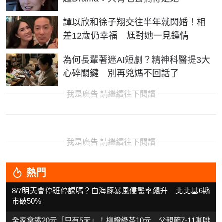
譚以欣和徐子翔交往半年就閃婚！相
差12歲仍幸福 尪對她一見鍾情
為何長輩著迷AI短劇？精神科醫提3大
心碎關鍵 別再兇媽不回話了
我是廣告 請繼續往下閱讀
我是廣告 請繼續往下閱讀
熱門
8/7明天會停班停課嗎？白海豚暴風侵襲率飆升 北北基6縣
市破50%
全家拿鐵20元「只有5天」！柳橙綠茶10元 父親節7-11咖啡