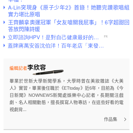
A-Lin突現身《原子少年2》首錄！她聽完讚歌唱組
實力堪比原唱
王齊麟拿奧運冠軍「女友嗆關我屁事」！6字超甜回
答放閃陳詩媛
李欣容
編輯記者
畢業於世新大學新聞學系，大學時曾在美妝雜誌《大美
人》實習，畢業後任職於《ETtoday》近6年，目前為《今
日新聞》NOWNEWS新聞處娛樂中心記者，長期關注戲
劇、名人相關動態，擅長撰寫人物專訪，在這些好看的電
視劇背...
作品集