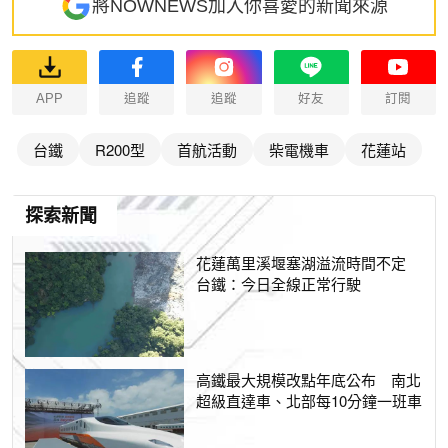
將NOWNEWS加入你喜愛的新聞來源
APP
追蹤
追蹤
好友
訂閱
台鐵
R200型
首航活動
柴電機車
花蓮站
探索新聞
花蓮萬里溪堰塞湖溢流時間不定
台鐵：今日全線正常行駛
高鐵最大規模改點年底公布 南北
超級直達車、北部每10分鐘一班車