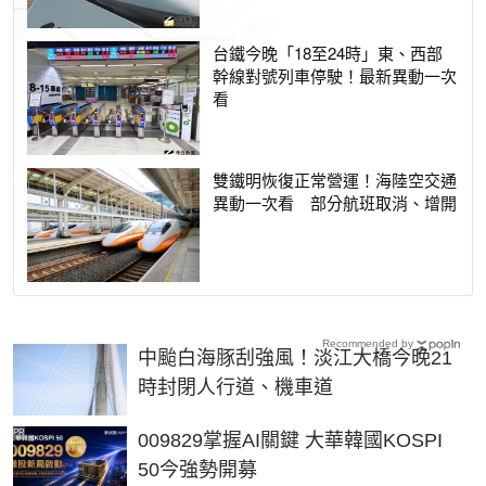
台鐵今晚「18至24時」東、西部
幹線對號列車停駛！最新異動一次
看
雙鐵明恢復正常營運！海陸空交通
異動一次看 部分航班取消、增開
Recommended by
中颱白海豚刮強風！淡江大橋今晚21
時封閉人行道、機車道
PR
009829掌握AI關鍵 大華韓國KOSPI
50今強勢開募