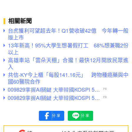
相關新聞
台虎獲利可望超去年！Q1營收破42億 今年轉一般
版上市
13年新高！95%大學生想暑假打工 68%想兼職2份
以上
高雄車站「雲朵天棚」合攏！最快12月開放民眾進
入
共信-KY今上櫃「每股141.16元」 跨物種癌藥與中
國60醫院合作
分享
分享