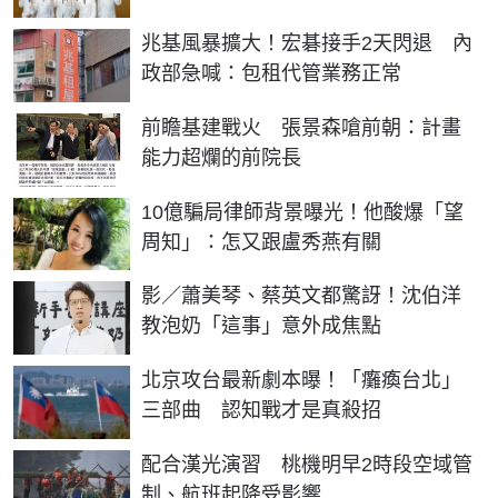
兆基風暴擴大！宏碁接手2天閃退 內
政部急喊：包租代管業務正常
前瞻基建戰火 張景森嗆前朝：計畫
能力超爛的前院長
10億騙局律師背景曝光！他酸爆「望
周知」：怎又跟盧秀燕有關
影／蕭美琴、蔡英文都驚訝！沈伯洋
教泡奶「這事」意外成焦點
北京攻台最新劇本曝！「癱瘓台北」
三部曲 認知戰才是真殺招
配合漢光演習 桃機明早2時段空域管
制、航班起降受影響