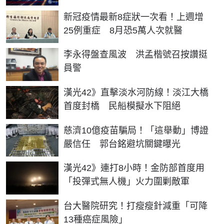
新冠疫情最新8症狀一次看！上週增
25例重症 8月恐5萬人次就醫
李永得盤查風波 洪孟楷號召按讚挺
員警
漢光42》直擊淡水河防線！淡江大橋
首度封橋 民船模擬水下阻絕
慈濟10億疫苗騙局！「這舉動」博證
嚴信任 郭台銘避坑關鍵曝光
漢光42》連打8小時！金防部首度用
「投彈式無人機」火力圍剿敵軍
台大醫院研究！打瘦瘦針減重「可降
13種癌症風險」