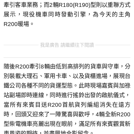
牽引客車業務；而2輛R180(R190)型則以重聯方式
展示，現役機車同時發動引擎，為今天的主角
R200暖場。
我是廣告 請繼續往下閱讀
隨後R200牽引8輛由低到高排列的貨車與守車，分
別裝載大理石、軍用卡車、以及貨櫃進場，展現台
鐵公司各種不同的貨運型態。此時現場嘉賓與加祿
站副場即時連線，同時進行搖鈴出發的啟航儀式，
當所有來賓目送R200首航貨列編組消失在遠方
時，回頭又迎來了一陣驚喜與歡呼，4輛全新R200
型柴電機車亮麗出現在眼前，滿足所有來賓觀賞新
車風姿的期待，並盡興地合影留念。