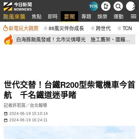
颱風來襲
要聞
焦點
即時
專題
娛樂
運動
全
新電玩大觀園
88風災伴你成長
跨世代
TCN
白海豚颱風發威！北市災情曝光 施工鷹架、圍籬倒
塌砸傷民眾
世代交替！台鐵R200型柴電機車今首
航 千名鐵道迷爭睹
記者許若茵／台北報導
2024-06-19 15:10:14
2024-06-19 16:24:11