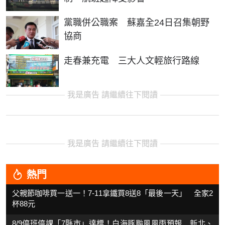
黨職併公職案 蘇嘉全24日召集朝野
協商
走春兼充電 三大人文輕旅行路線
我是廣告 請繼續往下閱讀
我是廣告 請繼續往下閱讀
熱門
父親節咖啡買一送一！7-11拿鐵買8送8「最後一天」 全家2
杯88元
8/9停班停課「7縣市」達標！白海豚颱風風雨預報 新北、