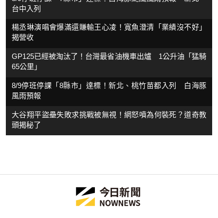
台中入列
楊丞琳演唱會爆滿還賺輸王心凌！寬魚澄清「業績沒不好」
揭營收
GP125已經被淘汰了！台灣最省油機車出爐 1公升油「猛騎
65公里」
8/9停班停課「8縣市」達標！新北、桃竹苗都入列 白海豚
風雨預報
大谷翔平盜壘失敗求挑戰被無視！網怒噴為何裝死？道奇教
頭揭秘了