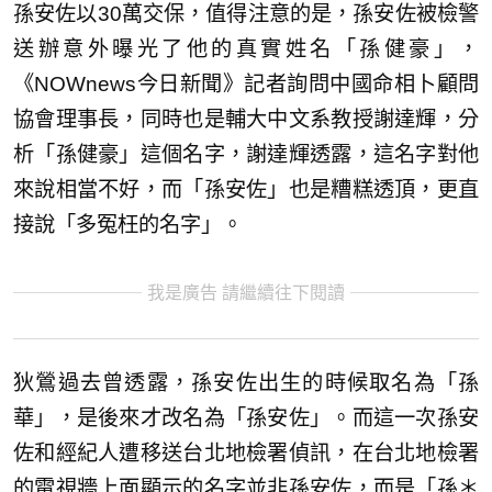
孫安佐以30萬交保，值得注意的是，孫安佐被檢警
送辦意外曝光了他的真實姓名「孫健豪」，
《NOWnews今日新聞》記者詢問中國命相卜顧問
協會理事長，同時也是輔大中文系教授謝達輝，分
析「孫健豪」這個名字，謝達輝透露，這名字對他
來說相當不好，而「孫安佐」也是糟糕透頂，更直
接說「多冤枉的名字」。
我是廣告 請繼續往下閱讀
狄鶯過去曾透露，孫安佐出生的時候取名為「孫
華」，是後來才改名為「孫安佐」。而這一次孫安
佐和經紀人遭移送台北地檢署偵訊，在台北地檢署
的電視牆上面顯示的名字並非孫安佐，而是「孫＊