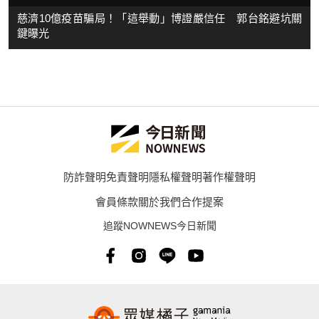
慈濟10億疫苗騙局！「這舉動」博證嚴信任 郭台銘避坑關
鍵曝光
防詐聲明
免責聲明
隱私權聲明
著作權聲明
會員條款
關於我們
合作提案
追蹤NOWNEWS今日新聞