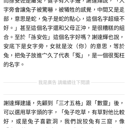
而孫安佐是屬兔，健字有人字邊，謝達輝說，「人
字旁會讓兔子被驚嚇，被犧牲的感覺，中間又是辵
部，意思是蛇，兔子是蛇的點心，這個名字超級不
好。」甚至這個名字還和父母正沖，是很糟糕的組
合。至於「孫安佐」這個名字好嗎？謝達輝也說，
安底下是女字旁，女就是汝（你）的意思，等於
兔，把兔子放進宀久了代表「冤」，是一個很冤枉
的名字。
我是廣告 請繼續往下閱讀
謝達輝建議，先顧到「三才五格」跟「數靈」後，
可以選用草字頭的字，「兔子吃草，有草對他比較
好，或是兔子喜歡洞，我們說狡兔有三窟，像