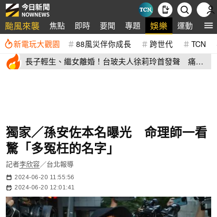
颱風來襲
娛樂
焦點
即時
要聞
專題
運動
全
新電玩大觀園
88風災伴你成長
跨世代
TCN
長子輕生、繼女離婚！台玻夫人徐莉玲首發聲 痛揭
徐子翔逝世真相
獨家／孫安佐本名曝光 命理師一看
驚「多冤枉的名字」
記者
李欣容
／台北報導
2024-06-20 11:55:56
2024-06-20 12:01:41