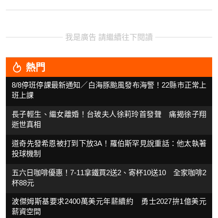
我是廣告 請繼續往下閱讀
熱門
8/8停班停課最新通知／白海豚颱風發布海警！22縣市正常上
班上課
長子輕生、繼女離婚！台玻夫人徐莉玲首發聲 痛揭徐子翔
逝世真相
道奇先發希恩被打到下放3A！羅伯斯罕見說重話：他太執著
投球機制
五六日咖啡優惠！7-11拿鐵買2送2、寄杯10送10 全家咖啡2
杯88元
波傑姆斯基要求2400萬美元年薪續約 勇士2027拚1億美元
薪資空間