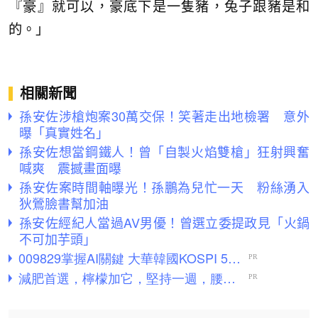
『豪』就可以，豪底下是一隻豬，兔子跟豬是和
的。」
相關新聞
孫安佐涉槍炮案30萬交保！笑著走出地檢署 意外
曝「真實姓名」
孫安佐想當鋼鐵人！曾「自製火焰雙槍」狂射興奮
喊爽 震撼畫面曝
孫安佐案時間軸曝光！孫鵬為兒忙一天 粉絲湧入
狄鶯臉書幫加油
孫安佐經紀人當過AV男優！曾選立委提政見「火鍋
不可加芋頭」