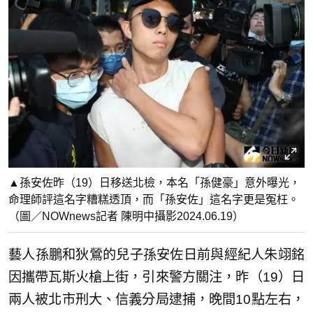
▲孫安佐昨（19）日移送北檢，本名「孫健豪」意外曝光，
命理師評這名字糟糕透頂，而「孫安佐」這名字更是冤枉。
（圖／NOWnews記者 陳明中攝影2024.06.19）
藝人孫鵬和狄鶯的兒子孫安佐日前與經紀人朱翊銘
因攜帶瓦斯火槍上街，引來警方關注，昨（19）日
兩人被北市刑大、信義分局逮捕，晚間10點左右，