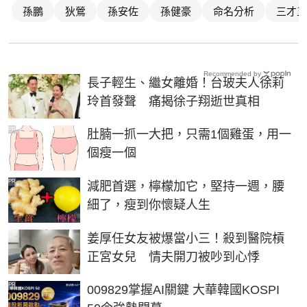
孫鵬
狄鶯
孫安佐
孫健豪
命名分析
三才五
Recommended by
長子輕生、繼女離婚！台玻夫人徐莉
玲首發聲 痛揭徐子翔逝世真相
PR
肚腩一抓一大把，只需1個雞蛋，用一
個瘦一個
PR
減肥首選，檸檬加它，堅持一週，腰
細了，瘦到你懷疑人生
姜厚任女友被爆當小三！殺到醫院槓
正宮女兒 情夫開刀被吵到心悸
PR
009829掌握AI關鍵 大華韓國KOSPI