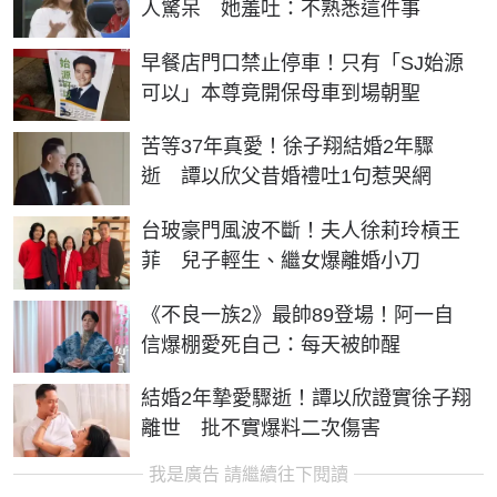
人驚呆 她羞吐：不熟悉這件事
早餐店門口禁止停車！只有「SJ始源
可以」本尊竟開保母車到場朝聖
苦等37年真愛！徐子翔結婚2年驟
逝 譚以欣父昔婚禮吐1句惹哭網
台玻豪門風波不斷！夫人徐莉玲槓王
菲 兒子輕生、繼女爆離婚小刀
《不良一族2》最帥89登場！阿一自
信爆棚愛死自己：每天被帥醒
結婚2年摯愛驟逝！譚以欣證實徐子翔
離世 批不實爆料二次傷害
我是廣告 請繼續往下閱讀