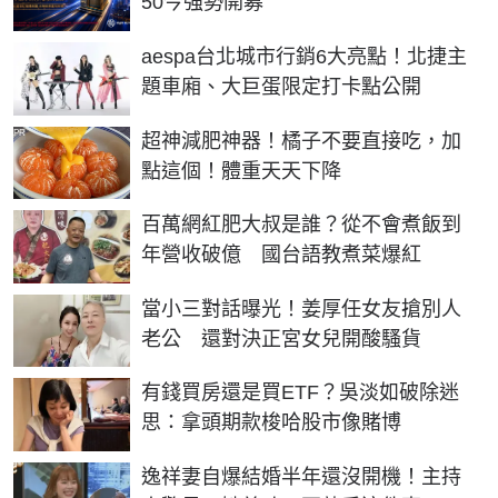
50今強勢開募
aespa台北城市行銷6大亮點！北捷主
題車廂、大巨蛋限定打卡點公開
PR
超神減肥神器！橘子不要直接吃，加
點這個！體重天天下降
百萬網紅肥大叔是誰？從不會煮飯到
年營收破億 國台語教煮菜爆紅
當小三對話曝光！姜厚任女友搶別人
老公 還對決正宮女兒開酸騷貨
有錢買房還是買ETF？吳淡如破除迷
思：拿頭期款梭哈股市像賭博
逸祥妻自爆結婚半年還沒開機！主持