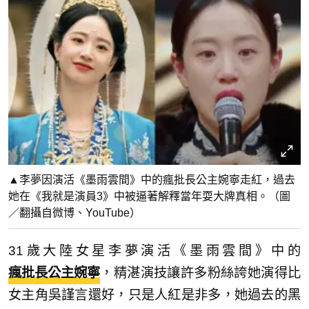
▲李夢因演活《墨雨雲間》中的瘋批長公主婉寧走紅，過去
她在《我就是演員3》中被逼著解釋當年耍大牌真相。（圖
／翻攝自微博、YouTube）
31歲大陸女星李夢演活《墨雨雲間》中的
瘋批長公主婉寧
，精湛演技讓許多粉絲誇她演得比
女主角吳謹言還好，只是人紅是非多，她過去的黑