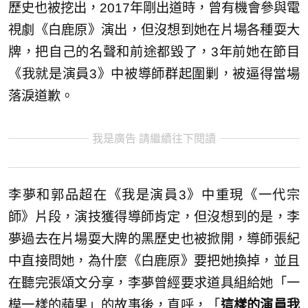
歷史也被挖出，2017年剛出道時，曾有機會參與電
視劇《白鹿原》演出，但沒想到她在片場各種耍大
牌，把自己的名聲和前途都毀了，3年前她在節目
《我就是演員3》中被導師群起圍剿，被逼得當場
落淚道歉。
我是廣告 請繼續往下閱讀
李夢和郭品超在《我是演員3》中重現《一代宗
師》片段，演技獲得導師肯定，但沒想到的是，李
夢過去在片場耍大牌的黑歷史也被掀開，導師張紀
中直接問她，為什麼《白鹿原》要把她換掉，並且
在聽完張頌文分享，李夢曾經要求道具組給她「一
模一樣的蘋果」的故事後，直呼，「
這樣的演員我