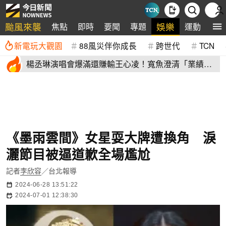
颱風來襲
娛樂
焦點
即時
要聞
專題
運動
全
新電玩大觀園
88風災伴你成長
跨世代
TCN
楊丞琳演唱會爆滿還賺輸王心凌！寬魚澄清「業績沒
不好」揭營收
《墨雨雲間》女星耍大牌遭換角 淚
灑節目被逼道歉全場尷尬
記者
李欣容
／台北報導
2024-06-28 13:51:22
2024-07-01 12:38:30