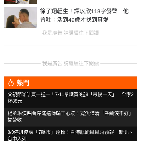
徐子翔輕生！譚以欣118字發聲 他
曾吐：活到49歲才找到真愛
我是廣告 請繼續往下閱讀
我是廣告 請繼續往下閱讀
熱門
父親節咖啡買一送一！7-11拿鐵買8送8「最後一天」 全家2
杯88元
楊丞琳演唱會爆滿還賺輸王心凌！寬魚澄清「業績沒不好」
揭營收
8/9停班停課「7縣市」達標！白海豚颱風風雨預報 新北、
台中入列