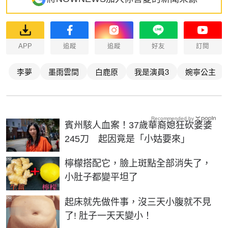
APP
追蹤
追蹤
好友
訂閱
李夢
墨雨雲間
白鹿原
我是演員3
婉寧公主
Recommended by
賓州駭人血案！37歲華裔媳狂砍婆婆
245刀 起因竟是「小姑要來」
PR
檸檬搭配它，臉上斑點全部消失了，
小肚子都變平坦了
PR
起床就先做件事，沒三天小腹就不見
了! 肚子一天天變小！