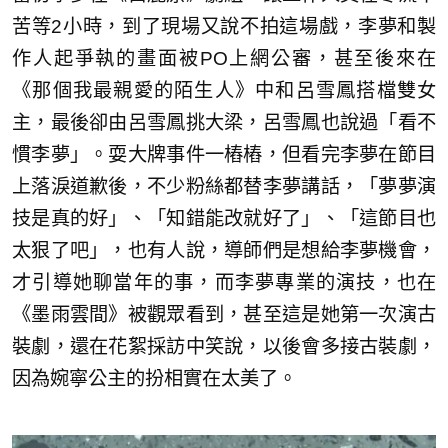
苦等2小時，到了現場又說不拍這場戲，李夢和製
作人起爭執的畫面被PO上網公審，甚至後來在
《那個我最親愛的陌生人》中和呂雪鳳搭檔雙女
主，最後卻由呂雪鳳挑大梁，呂雪鳳也說過「看不
慣李夢」。耍大牌事件一樁樁，但看完李夢在節目
上落淚道歉後，不少粉絲都替李夢講話，「夢夢演
技是真的好」、「知錯能改就好了」、「這節目也
太狠了吧」，也有人說，導師們是想給李夢機會，
才引導她聊當年的事，而李夢專業的演技，也在
《墨雨雲間》被觀眾看到，甚至這是她第一次演古
裝劇，還在花絮採訪中笑說，以後會多接古裝劇，
因為婉寧公主的扮相實在太美了。