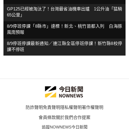
GP125已經被淘汰了！台灣最省油機車出爐 1公升油「猛騎
65公里」
8/9停班停課「8縣市」達標！新北、桃竹苗都入列 白海豚
風雨預報
8/9停班停課最新通知／連江縣全區停班停課！新竹縣8校停
課不停班
防詐聲明
免責聲明
隱私權聲明
著作權聲明
會員條款
關於我們
合作提案
追蹤NOWNEWS今日新聞