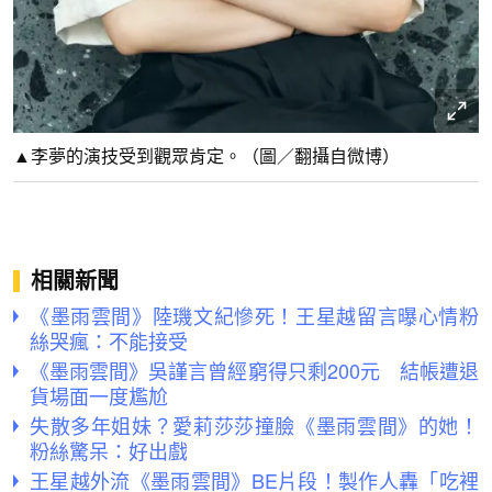
▲李夢的演技受到觀眾肯定。（圖／翻攝自微博）
相關新聞
《墨雨雲間》陸璣文紀慘死！王星越留言曝心情粉
絲哭瘋：不能接受
《墨雨雲間》吳謹言曾經窮得只剩200元 結帳遭退
貨場面一度尷尬
失散多年姐妹？愛莉莎莎撞臉《墨雨雲間》的她！
粉絲驚呆：好出戲
王星越外流《墨雨雲間》BE片段！製作人轟「吃裡