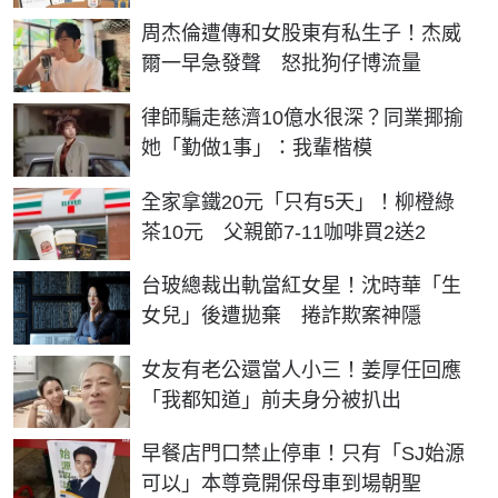
周杰倫遭傳和女股東有私生子！杰威
爾一早急發聲 怒批狗仔博流量
律師騙走慈濟10億水很深？同業揶揄
她「勤做1事」：我輩楷模
全家拿鐵20元「只有5天」！柳橙綠
茶10元 父親節7-11咖啡買2送2
台玻總裁出軌當紅女星！沈時華「生
女兒」後遭拋棄 捲詐欺案神隱
女友有老公還當人小三！姜厚任回應
「我都知道」前夫身分被扒出
早餐店門口禁止停車！只有「SJ始源
可以」本尊竟開保母車到場朝聖