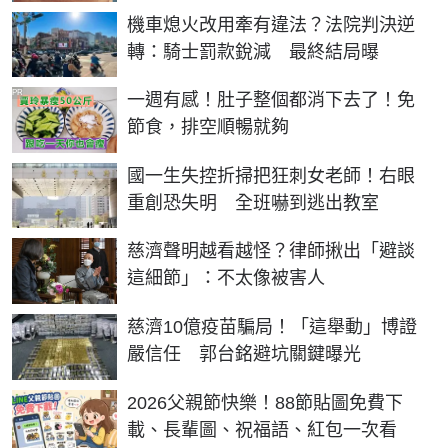
機車熄火改用牽有違法？法院判決逆
轉：騎士罰款銳減 最終結局曝
PR
一週有感！肚子整個都消下去了！免
節食，排空順暢就夠
國一生失控折掃把狂刺女老師！右眼
重創恐失明 全班嚇到逃出教室
慈濟聲明越看越怪？律師揪出「避談
這細節」：不太像被害人
慈濟10億疫苗騙局！「這舉動」博證
嚴信任 郭台銘避坑關鍵曝光
2026父親節快樂！88節貼圖免費下
載、長輩圖、祝福語、紅包一次看