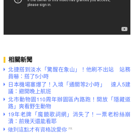
相關新聞
北捷搭到淡水「驚醒在象山」！他刷不出站 站務
員嚇：搭了5小時
日本機場塞爆了！入境「通關等2小時」 達人5建
議：避開晚上航班
北市動物園110周年辦園區內路跑！開放「隱藏道
路」爽看野生動物
19年老牌「魔鏡歌詞網」消失了！一票老粉絲崩
潰：前幾天還能看耶