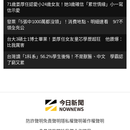
71歲姜厚任認愛小24歲女友！她3歲確信「累世情緣」小一寫
信示愛
發票「5張中1000萬都沒領」！消費地點、明細速看 9/7不
領全充公
台大3碩士1博士畢業！姜厚任女友童芯學歷超狂 他讚爆：
比我厲害
台灣讀「1科系」56.2%學生後悔！不是獸醫、中文 學霸認
了窮又累
防詐聲明
免責聲明
隱私權聲明
著作權聲明