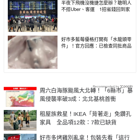
半夜下飛機沒機捷怎麼辦？聰明人
不搭Uber、客運 1招省錢回到家
好市多藍莓優格打開有「水龍頭零
件」！官方回應：已檢查同批商品
Recommended by
周六白海豚颱風大北轉！「6縣市」暴
風侵襲率破3成：北北基桃首衝
租屋族救星！IKEA「背著走」免鑽孔
家具 全品項12款：7款已缺貨
好市多烤雞別亂拿！包裝先看「這行