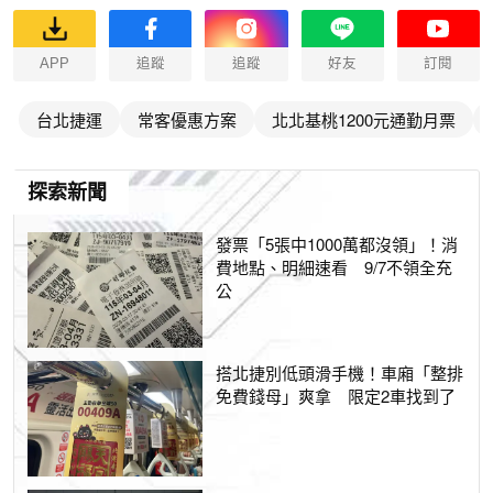
APP
追蹤
追蹤
好友
訂閱
台北捷運
常客優惠方案
北北基桃1200元通勤月票
探索新聞
發票「5張中1000萬都沒領」！消
費地點、明細速看 9/7不領全充
公
搭北捷別低頭滑手機！車廂「整排
免費錢母」爽拿 限定2車找到了