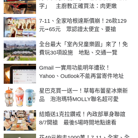
字」 主廚教正確買法：肉更嫩
7-11、全家哈根達斯價崩！26款129
元⭢65元 眾認證太便宜、要搶
全台最大「室內兒童樂園」來了！免
費玩30項設施 地點、交通一覽
Gmail 一實用功能明年遭砍！
Yahoo、Outlook不能再當寄件地址
星巴克買一送一！草莓布蕾星冰樂新
品 泡泡瑪特MOLLY聯名超可愛
結婚送1克拉鑽戒！內政部單身聯誼
8/7開搶 最後5場時間地點速看
花49元抱走1000萬！7-11、全家、全