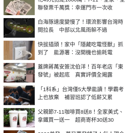
聯發票千萬獎：幸運門市一次收
白海豚速度變慢了！環流影響台灣時
間拉長 中部以北風雨躲不過
快拔插頭！家中「隱藏吃電怪獸」抓
到了 能源署：沒開機也偷耗電
蓋牌蔣萬安簽沈伯洋！百年老店「東
發號」被起底 真實評價全揭露
「1科系」台灣僅5大學能讀！學霸考
上也放棄 補習班認了低薪又累
父親節7-11咖啡買8送8！全家美式、
拿鐵買一送一 超商寄杯30送30