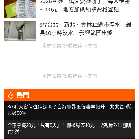
2026普發一萬又要發錢了！每人現金
5000元 地方加碼領取資格登記
8/7台北、新北、雲林12縣市停水！最
長10小時沒水 影響範圍出爐
我是廣告 請繼續往下閱讀
我是廣告 請繼續往下閱讀
熱門
8/7明天會停班停課嗎？白海豚暴風侵襲率飆升 北北基6縣
市破50%
全家拿鐵20元「只有5天」！柳橙綠茶10元 父親節7-11咖啡
買2送2