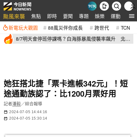
颱風來襲
焦點
即時
要聞
專題
娛樂
運動
全球
新電玩大觀園
88風災伴你成長
跨世代
TCN
8/7明天會停班停課嗎？白海豚暴風侵襲率飆升 北北
基6縣市破50%
她狂搭北捷「票卡進帳342元」！短
途通勤族認了：比1200月票好用
記者
潘毅
／綜合報導
2024-07-05 14:44:16
2024-07-05 15:30:14