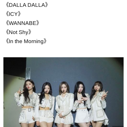
《DALLA DALLA》
《ICY》
《WANNABE》
《Not Shy》
《In the Morning》