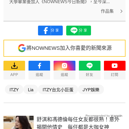
大學畢業後加入《NOWNEWS今日新聞》，至今深...
作品集
分享
分享
將NOWNEWS加入你喜愛的新聞來源
APP
追蹤
追蹤
好友
訂閱
ITZY
Lia
ITZY台北小巨蛋
JYP娛樂
Recommended by
舒淇和馮德倫每任女友都很熟！意外
揭開他情史 每任都是大咖女神