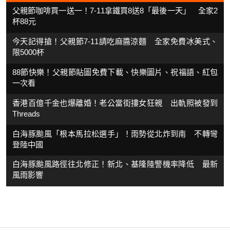
父親節咖啡買一送一！7-11拿鐵買8送8「最後一天」 全家2
杯88元
今天記得搶！父親節7-11請吃麻醬涼麵 全家免費冰美式、
限5000杯
88節快樂！父親節貼圖免費下載、快樂圖片、祝福語、紅包
一次看
香港百億千金也爆離婚！老公當街摟女狂親 出軌照被發到
Threads
白海豚颱風「根本馬拉松選手」！雨勢從北炸到南 不轉彎
登陸中國
白海豚颱風路徑往北修正！新北、基隆陸警機率降低 最新
風雨影響