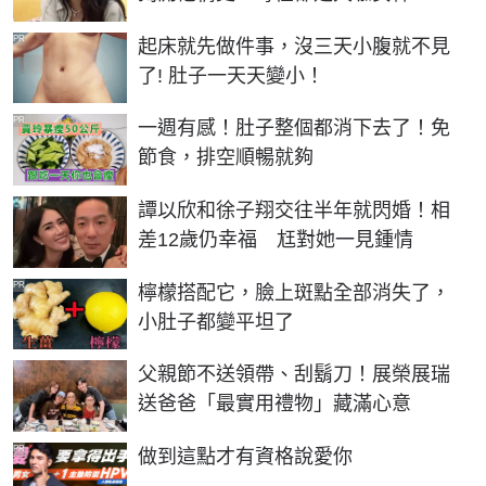
PR
起床就先做件事，沒三天小腹就不見
了! 肚子一天天變小！
PR
一週有感！肚子整個都消下去了！免
節食，排空順暢就夠
譚以欣和徐子翔交往半年就閃婚！相
差12歲仍幸福 尪對她一見鍾情
PR
檸檬搭配它，臉上斑點全部消失了，
小肚子都變平坦了
父親節不送領帶、刮鬍刀！展榮展瑞
送爸爸「最實用禮物」藏滿心意
PR
做到這點才有資格說愛你