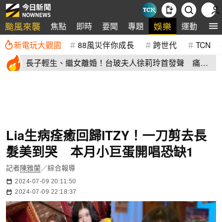
颱風來襲
娛樂
焦點
即時
要聞
專題
運動
全
新電玩大觀園
88風災伴你成長
跨世代
TCN
長子輕生、繼女離婚！台玻夫人徐莉玲首發聲 痛揭
徐子翔逝世真相
Lia生病痊癒回歸ITZY！一刀剪去長
髮美到哭 本月小巨蛋開唱恐缺1
記者
陳雅蘭
／綜合報導
2024-07-09 20:11:50
2024-07-09 22:18:37