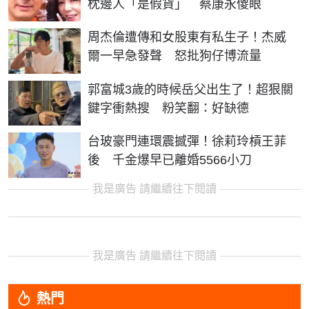
枕邊人「是假貨」 蔡康永傻眼
周杰倫遭傳和女股東有私生子！杰威
爾一早急發聲 怒批狗仔博流量
郭富城3歲的時候岳父出生了！超狠關
鍵字衝熱搜 粉笑翻：好缺德
台玻豪門連環震撼彈！徐莉玲槓王菲
後 千金爆早已離婚5566小刀
我是廣告 請繼續往下閱讀
我是廣告 請繼續往下閱讀
熱門