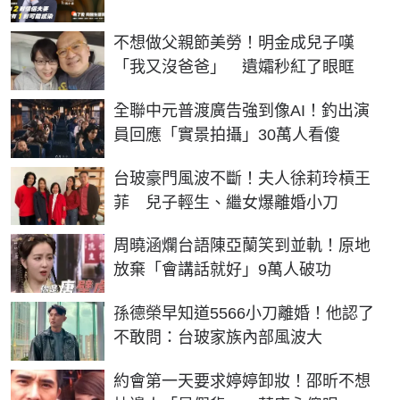
不想做父親節美勞！明金成兒子嘆
「我又沒爸爸」 遺孀秒紅了眼眶
全聯中元普渡廣告強到像AI！釣出演
員回應「實景拍攝」30萬人看傻
台玻豪門風波不斷！夫人徐莉玲槓王
菲 兒子輕生、繼女爆離婚小刀
周曉涵爛台語陳亞蘭笑到並軌！原地
放棄「會講話就好」9萬人破功
孫德榮早知道5566小刀離婚！他認了
不敢問：台玻家族內部風波大
約會第一天要求婷婷卸妝！邵昕不想