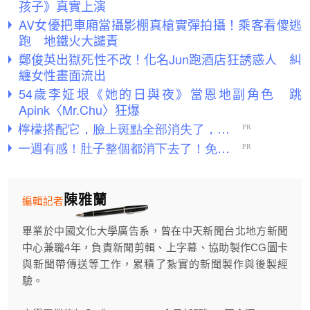
孩子》真實上演
AV女優把車廂當攝影棚真槍實彈拍攝！乘客看傻逃
跑 地鐵火大譴責
鄭俊英出獄死性不改！化名Jun跑酒店狂誘惑人 糾
纏女性畫面流出
54歲李姃垠《她的日與夜》當恩地副角色 跳
Apink〈Mr.Chu〉狂爆
陳雅蘭
編輯記者
畢業於中國文化大學廣告系，曾在中天新聞台北地方新聞
中心兼職4年，負責新聞剪輯、上字幕、協助製作CG圖卡
與新聞帶傳送等工作，累積了紮實的新聞製作與後製經
驗。