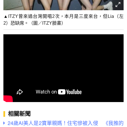
▲ITZY曾來過台灣開唱2次，本月是三度來台，但Lia（左
2）恐缺席。（圖／ITZY臉書）
相關新聞
24歲AI美人是2寶單親媽！住宅慘被入侵 《我推的