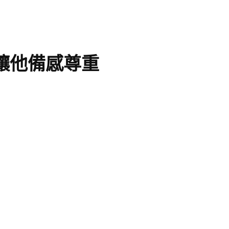
」讓他備感尊重