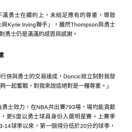
n因不滿勇士在續約上，未給足應有的尊重，導致
Kyrie Irving聯手」，雖然Thompson與勇士
on對勇士仍是滿滿的感恩與感謝。
重
獨行俠與勇士的交易達成，Doncic就立刻對我發
夠一起奮戰，對我來說這絕對是一種尊重。」
皆為勇士效力，在NBA共出賽793場，場均能貢獻
.3％，更5度以勇士球員身份入選明星賽。上賽季
2023-14球季以來，第一個得分低於20分的球季，