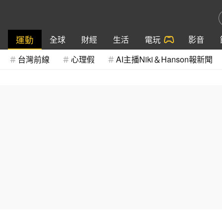
運動
全球
財經
生活
電玩
影音
台灣前線
心理假
AI主播Niki＆Hanson報新聞