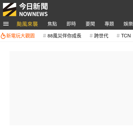
颱風來襲
焦點
即時
要聞
專題
娛樂
新電玩大觀園
88風災伴你成長
跨世代
TCN