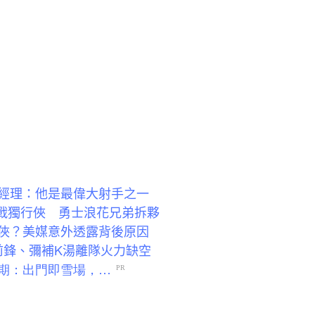
盟！總經理：他是最偉大射手之一
億轉戰獨行俠 勇士浪花兄弟拆夥
斯獨行俠？美媒意外透露背後原因
力前鋒、彌補K湯離隊火力缺空