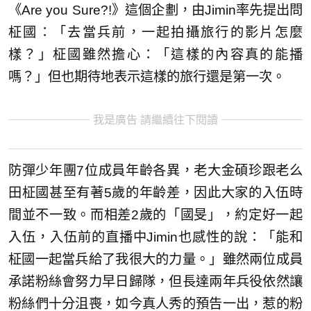
《Are you Sure?!》這個企劃，由Jimin率先提出問
柾國：「去當兵前，一起拍攝旅行的影片怎麼
樣？」柾國雖然擔心：「這樣的內容真的能播
嗎？」但也期待地表示這樣的旅行還是第一次。
我是廣告 請繼續往下閱讀
防彈少年團7位成員年齡各異，老大金碩珍跟老么
田柾國甚至有著5歲的年齡差，因此大家的入伍時
間並不一致。而相差2歲的「國旻」，約定好一起
入伍，入伍前的直播中Jimin也感性的說：「能和
柾國一起當兵給了我很大的力量。」雖然兩位成員
承諾粉絲會努力早日歸隊，但長達兩年兵役依然讓
粉絲們十分沮喪，如今真人秀的預告一出，惹的粉