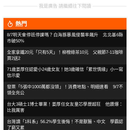
我是廣告 請繼續往下閱讀
熱門
8/7明天會停班停課嗎？白海豚暴風侵襲率飆升 北北基6縣
市破50%
全家拿鐵20元「只有5天」！柳橙綠茶10元 父親節7-11咖啡
買2送2
71歲姜厚任認愛小24歲女友！她3歲確信「累世情緣」小一寫
信示愛
發票「5張中1000萬都沒領」！消費地點、明細速看 9/7不
領全充公
台大3碩士1博士畢業！姜厚任女友童芯學歷超狂 他讚爆：
比我厲害
台灣讀「1科系」56.2%學生後悔！不是獸醫、中文 學霸認
了窮又累