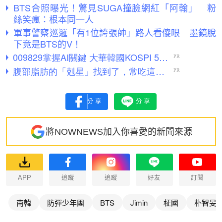
BTS合照曝光！驚見SUGA撞臉網紅「阿翰」 粉
絲笑瘋：根本同一人
軍事警察巡邏「有1位誇張帥」路人看傻眼 墨鏡脫
下竟是BTS的V！
分享
分享
將NOWNEWS加入你喜愛的新聞來源
APP
追蹤
追蹤
好友
訂閱
南韓
防彈少年團
BTS
Jimin
柾國
朴智旻