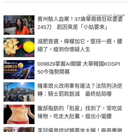
Recommended by
賓州駭人血案！37歲華裔媳狂砍婆婆
245刀 起因竟是「小姑要來」
PR
減肥首選，檸檬加它，堅持一週，腰
細了，瘦到你懷疑人生
PR
009829掌握AI關鍵 大華韓國KOSPI
50今強勢開募
機車熄火改用牽有違法？法院判決逆
轉：騎士罰款銳減 最終結局曝
PR
腹部脂肪的「剋星」找到了，常吃這
幾物，吃走大肚囊，瘦出小蠻腰
李冠儀昔控試鏡要坐大腿！廠商應徵