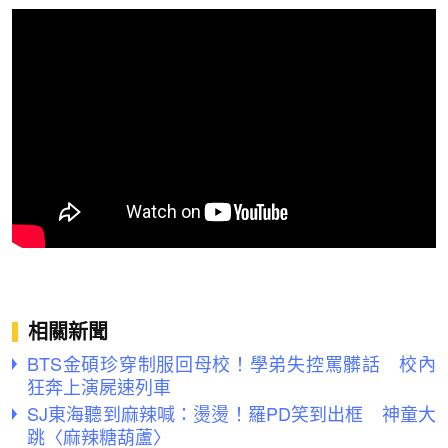
相關新聞
BTS金碩珍穿制服回母校！學弟失控罵髒話 校內
狂奔上演屍速列車
SJ東海聽到麻辣喊：燙燙！羅PD笑到出框 神童大
跳〈麻辣糖葫蘆〉