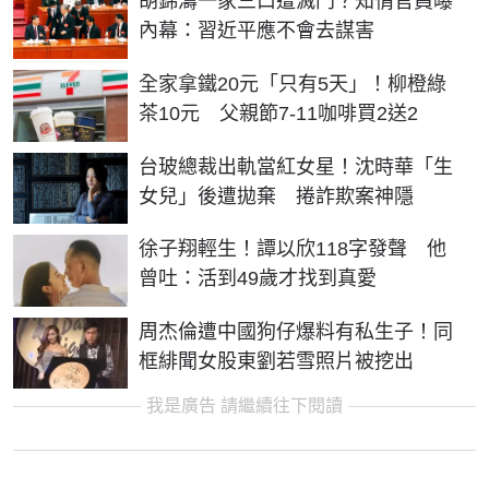
胡錦濤一家三口遭滅門？知情官員曝
內幕：習近平應不會去謀害
全家拿鐵20元「只有5天」！柳橙綠
茶10元 父親節7-11咖啡買2送2
台玻總裁出軌當紅女星！沈時華「生
女兒」後遭拋棄 捲詐欺案神隱
徐子翔輕生！譚以欣118字發聲 他
曾吐：活到49歲才找到真愛
周杰倫遭中國狗仔爆料有私生子！同
框緋聞女股東劉若雪照片被挖出
我是廣告 請繼續往下閱讀