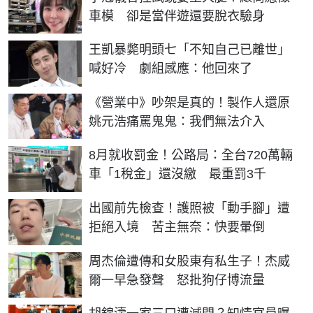
車模 卻是當伴遊還要脫衣驗身
王凱暴斃明頭七「不知自己已離世」
喊好冷 劇組感應：他回來了
《營業中》吵架是真的！製作人還原
姚元浩痛罵鬼鬼：我們無法介入
8月就收罰金！公路局：全台720萬輛
車「1稅金」還沒繳 最重罰3千
出國前先檢查！護照被「動手腳」遭
拒絕入境 苦主無奈：快要暈倒
周杰倫遭傳和女股東有私生子！杰威
爾一早急發聲 怒批狗仔博流量