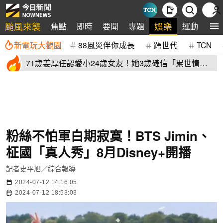
颱風來襲
娛樂
焦點
即時
要聞
專題
運動
全
新電玩大觀園
88風災伴你成長
跨世代
TCN
71歲姜厚任認愛小24歲女友！她3歲確信「累世情
緣」小一寫信示愛
粉絲不怕軍白期寂寞！BTS Jimin、
柾國「真人秀」8月Disney+開播
記者史平旭／綜合報導
2024-07-12 14:16:05
2024-07-12 18:53:03