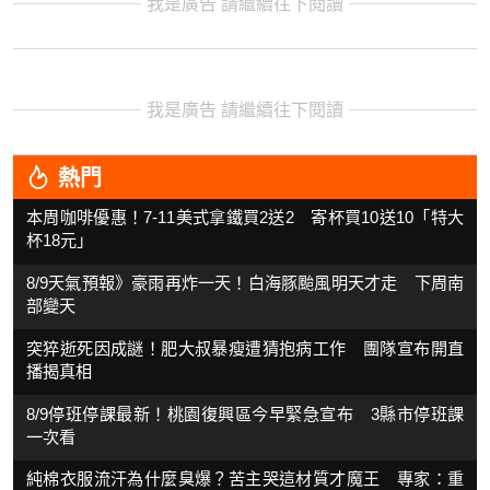
我是廣告 請繼續往下閱讀
我是廣告 請繼續往下閱讀
熱門
本周咖啡優惠！7-11美式拿鐵買2送2 寄杯買10送10「特大
杯18元」
8/9天氣預報》豪雨再炸一天！白海豚颱風明天才走 下周南
部變天
突猝逝死因成謎！肥大叔暴瘦遭猜抱病工作 團隊宣布開直
播揭真相
8/9停班停課最新！桃園復興區今早緊急宣布 3縣市停班課
一次看
純棉衣服流汗為什麼臭爆？苦主哭這材質才魔王 專家：重