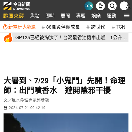
颱風來襲
焦點
即時
要聞
專題
娛樂
運動
全球
新電玩大觀園
88風災伴你成長
跨世代
TCN
GP125已經被淘汰了！台灣最省油機車出爐 1公升油
「猛騎65公里」
大暑到、7/29「小鬼門」先開！命理
師：出門噴香水 避開陰邪干擾
文／風水命理專家邱彥龍
2024-07-21 09:42:19