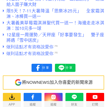
給人面子賺大財
限5天！7-11大暑降溫「思樂冰25元」 全家霜淇
淋、冰棒買一送一
大暑義美草莓霜淇淋聖代買一送一！海邊走走冰淇
淋：加10元多一球
12星座一周運勢／天秤座「好事要發生」 雙子座
將遇「雪中送炭」
分享
分享
將NOWNEWS加入你喜愛的新聞來源
APP
追蹤
追蹤
好友
訂閱