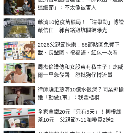
這細節」：不太像被害人
慈濟10億疫苗騙局！「這舉動」博證
嚴信任 郭台銘避坑關鍵曝光
2026父親節快樂！88節貼圖免費下
載、長輩圖、祝福語、紅包一次看
周杰倫遭傳和女股東有私生子！杰威
爾一早急發聲 怒批狗仔博流量
律師騙走慈濟10億水很深？同業揶揄
她「勤做1事」：我輩楷模
全家拿鐵20元「只有5天」！柳橙綠
茶10元 父親節7-11咖啡買2送2