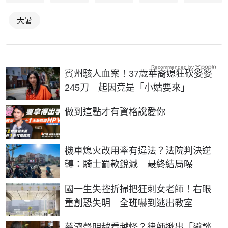
大暑
Recommended by
賓州駭人血案！37歲華裔媳狂砍婆婆
245刀 起因竟是「小姑要來」
PR
做到這點才有資格說愛你
機車熄火改用牽有違法？法院判決逆
轉：騎士罰款銳減 最終結局曝
國一生失控折掃把狂刺女老師！右眼
重創恐失明 全班嚇到逃出教室
慈濟聲明越看越怪？律師揪出「避談