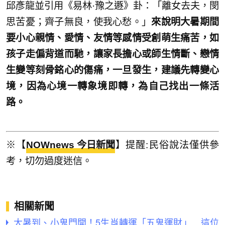
邱彥龍並引用《易林·豫之遯》卦：「離女去夫，閔
思苦憂；齊子無良，使我心愁。」
來說明大暑期間
要小心親情、愛情、友情等感情受創萌生痛苦，如
孩子走偏背道而馳，讓家長擔心或師生情斷、戀情
生變等刻骨銘心的傷痛，一旦發生，建議先轉變心
境，因為心境一轉象境即轉，為自己找出一條活
路。
※【
NOWnews 今日新聞
】提醒:民俗說法僅供參
考，切勿過度迷信。
相關新聞
大暑到、小鬼門開！5生肖轉運「五鬼運財」 這位