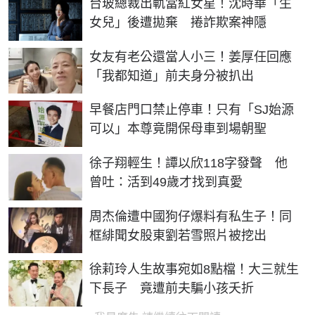
台玻總裁出軌當紅女星！沈時華「生
女兒」後遭拋棄 捲詐欺案神隱
女友有老公還當人小三！姜厚任回應
「我都知道」前夫身分被扒出
早餐店門口禁止停車！只有「SJ始源
可以」本尊竟開保母車到場朝聖
徐子翔輕生！譚以欣118字發聲 他
曾吐：活到49歲才找到真愛
周杰倫遭中國狗仔爆料有私生子！同
框緋聞女股東劉若雪照片被挖出
徐莉玲人生故事宛如8點檔！大三就生
下長子 竟遭前夫騙小孩夭折