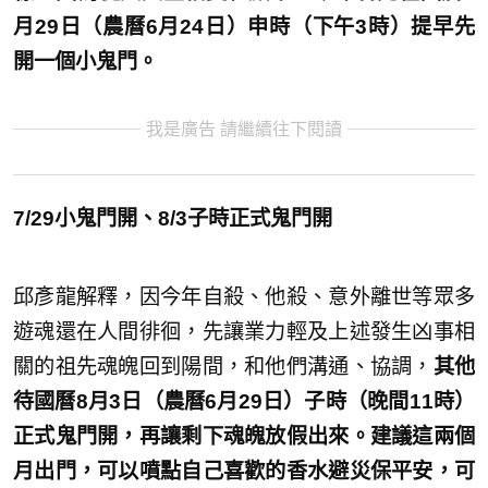
月29日（農曆6月24日）申時（下午3時）提早先
開一個小鬼門。
我是廣告 請繼續往下閱讀
7/29小鬼門開、8/3子時正式鬼門開
邱彥龍解釋，因今年自殺、他殺、意外離世等眾多
遊魂還在人間徘徊，先讓業力輕及上述發生凶事相
關的祖先魂魄回到陽間，和他們溝通、協調，
其他
待國曆8月3日（農曆6月29日）子時（晚間11時）
正式鬼門開，再讓剩下魂魄放假出來。建議這兩個
月出門，可以噴點自己喜歡的香水避災保平安，可