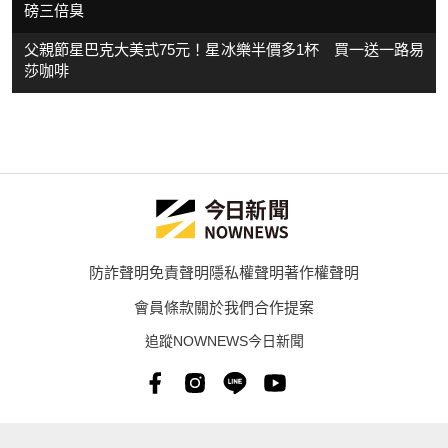
磅三倍臭
父親節星巴克大美式75元！星冰樂半價多1杯 買一送一路易
莎咖啡
防詐聲明
免責聲明
隱私權聲明
著作權聲明
會員條款
關於我們
合作提案
追蹤NOWNEWS今日新聞