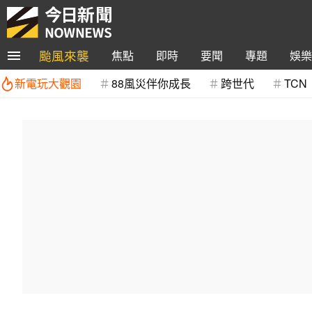
颱風來襲
焦點
即時
要聞
專題
娛樂
新電玩大觀園
88風災伴你成長
跨世代
TCN