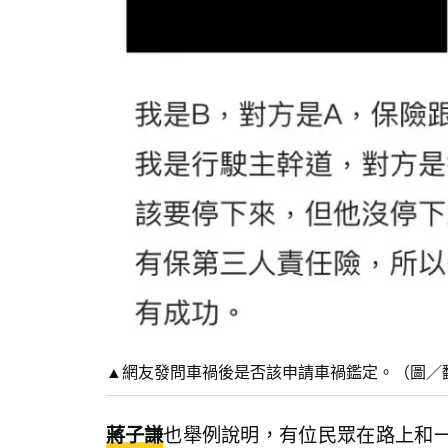
▲網友發問車禍後是否該申請車禍鑑定。（圖／翻攝
蔣子謙
也舉例說明，有位民眾在路上和