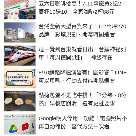
五六日咖啡優惠！7-11拿鐵買2送2、
寄杯10送10 全家咖啡2杯88元
台灣全新大型百貨來了！6.2萬坪270
品牌 影城規劃、開幕時間速看
睡一覺到台東就看日出！台鐵神祕列
車「每周僅開1班」：神級存在
8/10網路降速演習有什麼影響？LINE
可以用嗎、行動支付能開嗎速看
點荷包蛋不是吃牛排！「7分熟、8分
熟」早餐店崩潰 還有更扯要求
Google明天停用一功能！電腦照片不
再自動備份 替代方法一次看