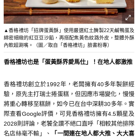
▲香格禮坊「招牌蛋黃酥」使用嚴選紅土醃製22天鹹鴨蛋及
綿密細緻的紅豆豆沙餡，再搭配焦黃色紋路外皮，整體外酥
內軟超涮嘴。（圖／取自「香格禮坊」臉書粉專）
香格禮坊也是「蛋黃酥界愛馬仕」！在地人都激推
香格禮坊創立於1992年，老闆擁有40多年製餅經
驗，原先主打瑞士捲蛋糕，但因應市場變化，慢慢
將重心轉移至糕餅，如今已在台中深耕30多年。實
際查看Google評價，可見香格禮坊擁有4.5顆星及
2028則評論，老饕全讚不絕口直呼「相較其他排隊
名店絲毫不輸」、
「一間連在地人都大推、大大喜