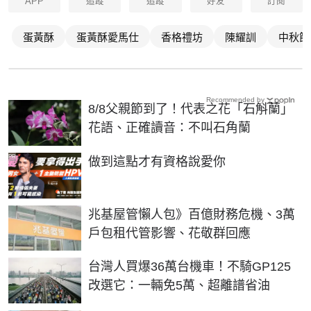
APP
追蹤
追蹤
好友
訂閱
蛋黃酥
蛋黃酥愛馬仕
香格禮坊
陳耀訓
中秋節
Recommended by
8/8父親節到了！代表之花「石斛蘭」
花語、正確讀音：不叫石角蘭
PR
做到這點才有資格說愛你
兆基屋管懶人包》百億財務危機、3萬
戶包租代管影響、花敬群回應
台灣人買爆36萬台機車！不騎GP125
改選它：一輛免5萬、超離譜省油