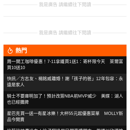
我是廣告 請繼續往下閱讀
我是廣告 請繼續往下閱讀
熱門
周一開工咖啡優惠！7-11拿鐵買1送1：寄杯限今天 萊爾富
買10送10
快訊／方志友、楊銘威離婚！謝「孩子的爸」12年包容：永
遠是家人
騎士不要庫明加了！預計改簽NBA前MVP威少 美媒：湖人
也已經攤牌
星巴克買一送一有星冰樂！大杯55元起優惠菜單 MOLLY新
品今開賣