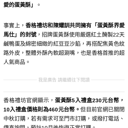
愛的蛋黃酥」
。
事實上，
香格禮坊和陳耀訓共同擁有「蛋黃酥界愛
馬仕」的封號
，招牌蛋黃酥使用嚴選紅土醃製22天
鹹鴨蛋及綿密細緻的紅豆豆沙餡，再搭配焦黃色紋
路外皮，整體外酥內軟超涮嘴，也是香格首推的超
人氣商品。
我是廣告 請繼續往下閱讀
香格禮坊官網顯示，
蛋黃酥5入禮盒230元台幣，
10入禮盒價格則為460元台幣。
但目前官網已關閉
中秋訂購，若有需求可至門市訂購，或撥打電話、
傳真詢問，預計10月後恢復正常訂購。