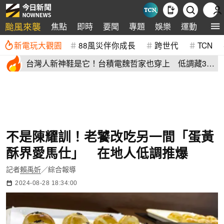
颱風來襲
焦點
即時
要聞
專題
娛樂
運動
全球
新電玩大觀園
88風災伴你成長
跨世代
TCN
台灣人新神鞋是它！台積電魏哲家也穿上 低調藏38
年：超輕水準高
不是陳耀訓！老饕改吃另一間「蛋黃
酥界愛馬仕」 在地人低調推爆
記者
賴禹妡
／綜合報導
2024-08-28 18:34:00