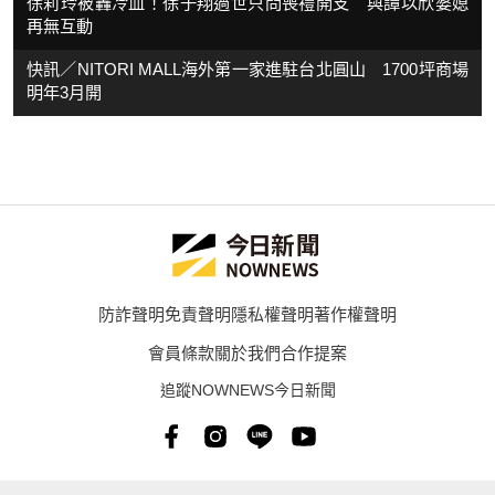
徐莉玲被轟冷血！徐子翔過世只問喪禮開支 與譚以欣婆媳
再無互動
快訊／NITORI MALL海外第一家進駐台北圓山 1700坪商場
明年3月開
防詐聲明
免責聲明
隱私權聲明
著作權聲明
會員條款
關於我們
合作提案
追蹤NOWNEWS今日新聞