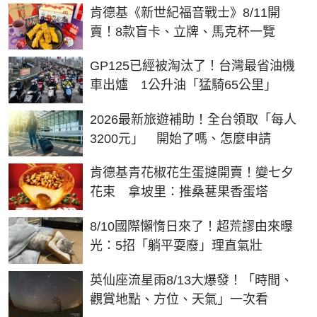
肯德基《新世紀福音戰士》8/11開
賣！8款盲卡、立牌、馬克杯一覽
GP125已經被淘汰了！台灣最省油機
車出爐 1公升油「猛騎65公里」
2026最新旅遊補助！全台領取「每人
3200元」 開始了嗎、怎麼申請
肯德基青花椒花生蛋撻開賣！變七夕
花束 拿坡里：推桑葚果香蛋塔
8/10國際懶惰日來了！超荒謬由來曝
光：5招「躺平耍廢」理直氣壯
英仙座流星雨8/13大爆發！「時間、
觀賞地點、方位、天氣」一次看