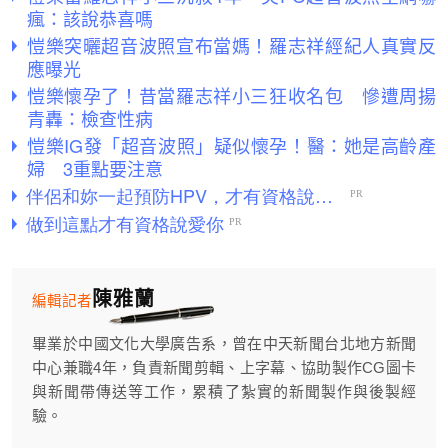
瘋：該說恭喜嗎
愷樂突曬超音波照宣布當媽！羅志祥經紀人真實反
應曝光
愷樂懷孕了！昔當羅志祥小三狂收名包 慘遭周揚
青轟：檢查性病
愷樂IG發「超音波照」疑似懷孕！醫：她是高齡產
婦 3重點要注意
陳雅蘭
編輯記者
畢業於中國文化大學廣告系，曾在中天新聞台北地方新聞
中心兼職4年，負責新聞剪輯、上字幕、協助製作CG圖卡
與新聞帶傳送等工作，累積了紮實的新聞製作與後製經
驗。