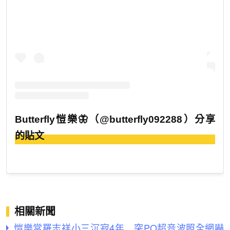
Butterfly愷樂🦋（@butterfly092288）分享
的貼文
相關新聞
愷樂當羅志祥小三沉寂4年 突PO超音波照全網嚇