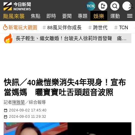
颱風來襲
娛樂
焦點
即時
要聞
專題
運動
全
新電玩大觀園
88風災伴你成長
跨世代
TCN
長子輕生、繼女離婚！台玻夫人徐莉玲首發聲 痛揭
徐子翔逝世真相
快訊／40歲愷樂消失4年現身！宣布
當媽媽 曬寶寶吐舌頭超音波照
記者
陳雅蘭
／綜合報導
2024-09-02 17:45:40
2024-09-03 11:29:32