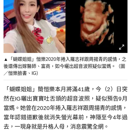
▲「蝴蝶姐姐」愷樂2020年捲入羅志祥跟周揚青的感情，之
後還傳出嫁醫師、富商，如今曬出超音波照疑似當媽。（圖
／愷樂臉書、IG）
「蝴蝶姐姐」簡愷樂本月將滿41歲，今（2）日突
然在IG曬出寶寶吐舌頭的超音波照，疑似預告9月
當媽。她曾在2020年捲入羅志祥跟周揚青的感情，
當年認錯道歉後就消失螢光幕前，神隱至今4年過
去，一現身就是升格人母，消息震驚全網。