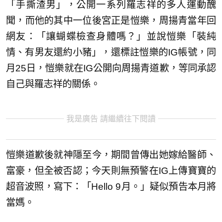
「手撕渣男」，公開一系列羅志祥的多人運動醜
聞，而他的其中一位後宮正是愷樂，周揚青當年回
網友：「讓蝴蝶檢查身體嗎？」並說愷樂「裝純
情、有男友還約小豬」，還標註愷樂的IG帳號，同
月25日，愷樂就在IG公開向周揚青道歉，等同承認
自己與羅志祥的關係。
我是廣告 請繼續往下閱讀
愷樂道歉後就神隱至今，期間曾傳出她嫁給醫師、
富豪，但全被否認；今天則無預警在IG上傳寶寶的
超音波照，寫下：「Hello 9月。」疑似預告本月將
當媽。