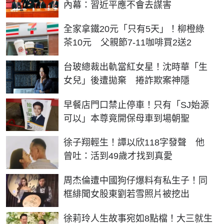
內幕：習近平應不會去謀害
全家拿鐵20元「只有5天」！柳橙綠
茶10元 父親節7-11咖啡買2送2
台玻總裁出軌當紅女星！沈時華「生
女兒」後遭拋棄 捲詐欺案神隱
早餐店門口禁止停車！只有「SJ始源
可以」本尊竟開保母車到場朝聖
徐子翔輕生！譚以欣118字發聲 他
曾吐：活到49歲才找到真愛
周杰倫遭中國狗仔爆料有私生子！同
框緋聞女股東劉若雪照片被挖出
徐莉玲人生故事宛如8點檔！大三就生