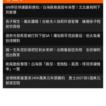
8/8停班停課最新通知／白海豚颱風發布海警！北北基桃明下
到紫爆
長子輕生、繼女離婚！台玻夫人徐莉玲首發聲 痛揭徐子翔
逝世真相
道奇先發希恩被打到下放3A！羅伯斯罕見說重話：他太執著
投球機制
國一生失控折掃把狂刺女老師！右眼重創恐失明 全班嚇到
逃出教室
颱風動態整理！白海豚「路徑、登陸點、風雨、停班停課機
率」一覽
波傑姆斯基要求2400萬美元年薪續約 勇士2027拚1億美元
薪資空間