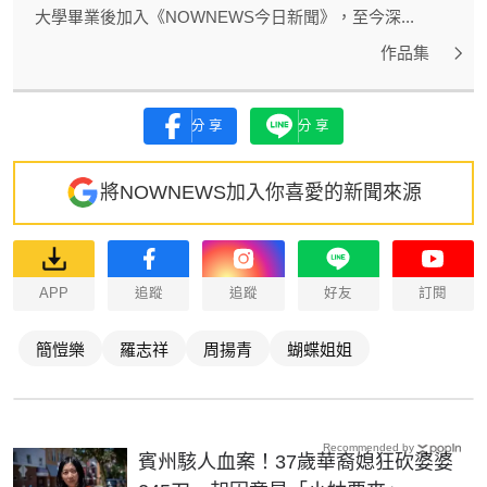
大學畢業後加入《NOWNEWS今日新聞》，至今深...
作品集
分享
分享
將NOWNEWS加入你喜愛的新聞來源
APP
追蹤
追蹤
好友
訂閱
簡愷樂
羅志祥
周揚青
蝴蝶姐姐
Recommended by
賓州駭人血案！37歲華裔媳狂砍婆婆