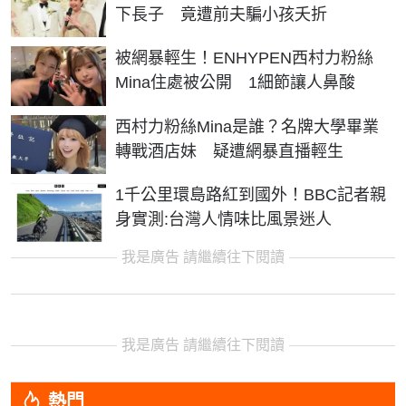
下長子 竟遭前夫騙小孩夭折
被網暴輕生！ENHYPEN西村力粉絲
Mina住處被公開 1細節讓人鼻酸
西村力粉絲Mina是誰？名牌大學畢業
轉戰酒店妹 疑遭網暴直播輕生
1千公里環島路紅到國外！BBC記者親
身實測:台灣人情味比風景迷人
我是廣告 請繼續往下閱讀
我是廣告 請繼續往下閱讀
熱門