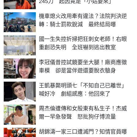
245刀 起因竟是「小姑要來」
機車熄火改用牽有違法？法院判決逆
轉：騎士罰款銳減 最終結局曝
國一生失控折掃把狂刺女老師！右眼
重創恐失明 全班嚇到逃出教室
李冠儀昔控試鏡要坐大腿！廠商應徵
車模 卻是當伴遊還要脫衣驗身
王凱暴斃明頭七「不知自己已離世」
喊好冷 劇組感應：他回來了
周杰倫遭傳和女股東有私生子！杰威
爾一早急發聲 怒批狗仔博流量
胡錦濤一家三口遭滅門？知情官員曝