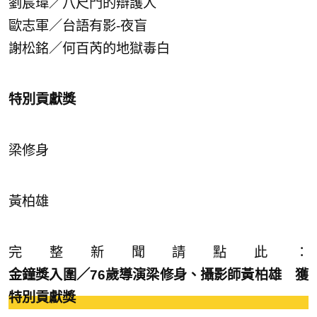
劉宸瑋／八尺門的辯護人
歐志軍／台語有影-夜盲
謝松銘／何百芮的地獄毒白
特別貢獻獎
梁修身
黃柏雄
完整新聞請點此：
金鐘獎入圍／76歲導演梁修身、攝影師黃柏雄 獲
特別貢獻獎