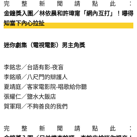
完整新聞請點此：
金鐘獎入圍／林依晨和許瑋甯「網內互打」！曝得
知當下內心拉扯
迷你劇集（電視電影）男主角獎
李銘忠／台語有影-夜盲
李銘順／八尺門的辯護人
夏靖庭／客家電影院-唱歌給你聽
張耀仁／鹽水大飯店
賀軍翔／不夠善良的我們
完整新聞請點此：