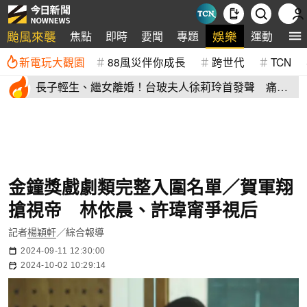
颱風來襲
娛樂
焦點
即時
要聞
專題
運動
全
新電玩大觀園
88風災伴你成長
跨世代
TCN
長子輕生、繼女離婚！台玻夫人徐莉玲首發聲 痛揭
徐子翔逝世真相
金鐘獎戲劇類完整入圍名單／賀軍翔
搶視帝 林依晨、許瑋甯爭視后
記者
楊穎軒
／綜合報導
2024-09-11 12:30:00
2024-10-02 10:29:14