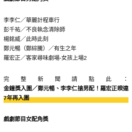
李李仁／華麗計程車行
彭千祐／不良執念清除師
楊銘威／此時此刻
鄭元暢（鄭綜騰）／有生之年
羅宏正／客家尋味劇場-女孩上場2
完整新聞請點此：
金鐘獎入圍／鄭元暢、李李仁搶男配！羅宏正睽違
7年再入圍
戲劇節目女配角獎