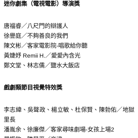
迷你劇集（電視電影）導演獎
唐福睿／八尺門的辯護人
徐譽庭／不夠善良的我們
陳文彬／客家電影院-唱歌給你聽
黃婕妤 Remii H.／愛愛內含光
鄭文堂、林志儒／鹽水大飯店
戲劇類節目視覺特效獎
李志緯、吳聲政、楊立敏、杜保賢、陳勃佑／地獄
里長
潘胤余、徐廉傑／客家尋味劇場-女孩上場2