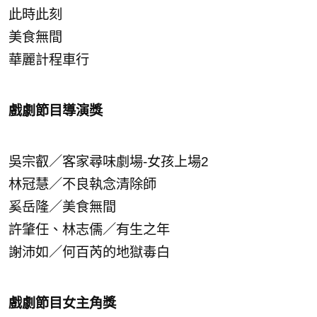
此時此刻
美食無間
華麗計程車行
戲劇節目導演獎
吳宗叡／客家尋味劇場-女孩上場2
林冠慧／不良執念清除師
奚岳隆／美食無間
許肇任、林志儒／有生之年
謝沛如／何百芮的地獄毒白
戲劇節目女主角獎