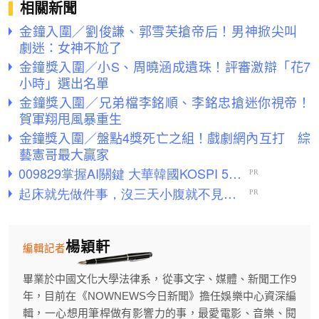
相關新聞
金鐘入圍／劉俊謙、郭雪芙搶帝后！男神掀尖叫
劇迷：女神不尬了
金鐘獎入圍／小S、周曉涵成遺珠！評審激辯「花7
小時」選出名單
金鐘獎入圍／兄弟檔李銘順、李銘忠搶迷你視帝！
賀軍翔甩風暴重生
金鐘獎入圍／盤點4獎死亡之組！戲劇網內互打 綜
藝憲哥最大贏家
楊穎軒
編輯記者
畢業於中國文化大學法律系，從事文字、媒體、新聞工作9
年，目前在《NOWNEWS今日新聞》擔任娛樂中心資深編
輯，一心想用筆桿做有影響力的事，最愛電影、音樂、閱