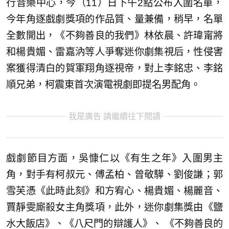
行音樂中心，今（11）日下午2點公布入圍名單，
今年角逐戲劇獎項的作品質、量兼備，稍早，名單
全數開出，《不夠善良的我們》林依晨、許瑋甯將
和楊貴媚、雷嘉汭等人爭奪迷你劇集視后，性侵害
案獲得清白的賀軍翔角逐視帝，對上李銘忠、李銘
順兄弟，柯震東首次演電視劇即提名男配角。
我是廣告 請繼續往下閱讀
戲劇節目方面，吳慷仁以《有生之年》入圍男主
角，對手有柯叔元、傅孟柏、曾敬驊、劉俊謙；郭
雪芙憑《此時此刻》和方宥心、楊貴媚、楊麗音、
賈靜雯廝殺女主角獎項，此外，迷你劇集獎由《鹽
水大飯店》、《八尺門的辯護人》、 《不夠善良的