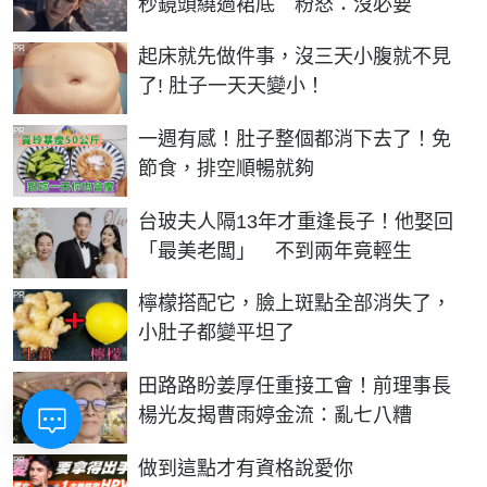
秒鏡頭繞過裙底 粉怒：沒必要
PR
起床就先做件事，沒三天小腹就不見
了! 肚子一天天變小！
PR
一週有感！肚子整個都消下去了！免
節食，排空順暢就夠
台玻夫人隔13年才重逢長子！他娶回
「最美老闆」 不到兩年竟輕生
PR
檸檬搭配它，臉上斑點全部消失了，
小肚子都變平坦了
田路路盼姜厚任重接工會！前理事長
楊光友揭曹雨婷金流：亂七八糟
PR
做到這點才有資格說愛你