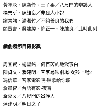
黃年永、陳奕伶、王子柔／八尺門的辯護人
楊書昕、陳維良／非殺人小說
謝青㚬、湯湘竹／不夠善良的我們
簡豐書、吳建緯、許正一、陳維良／此時此刻
戲劇類節目攝影獎
周宜賢、楊豐銘／何百芮的地獄毒白
陳貞文、潘建明／客家尋味劇場-女孩上場2
馮信華／客家電影院-唱歌給你聽
詹晨智／台語有影-夜盲
詹嘉文／八尺門的辯護人
潘建明／明日之子