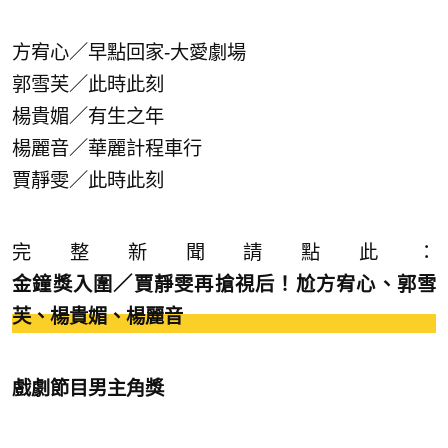
方宥心／早點回家-大愛劇場
郭雪芙／此時此刻
楊貴媚／有生之年
楊麗音／華麗計程車行
賈靜雯／此時此刻
完整新聞請點此：
金鐘獎入圍／賈靜雯再搶視后！尬方宥心、郭雪
芙、楊貴媚、楊麗音
戲劇節目男主角獎