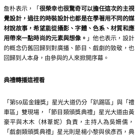
詹朴表示，「
很榮幸也很驚奇可以擔任這次的主視
覺設計，過往的時裝設計也都是在學著用不同的媒
材說故事，希望能從攝影、字體、色系、材質和應
用帶來一點時尚的元素與想像。
」他也表示，設計
的概念仍舊回歸到對廣播、節目、戲劇的致敬，也
回歸到人本身，由參與的人來掀開序幕。
典禮轉播這裡看
「第59屆金鐘獎」星光大道仍分「趴踢區」與「禮
車區」雙現場，
「節目類頒獎典禮」星光大道由黃
豪平與木木（林葦妮）負責，
主持人為吳姍儒，
「戲劇類頒獎典禮」星光則是楊小黎與侯彥西，
典