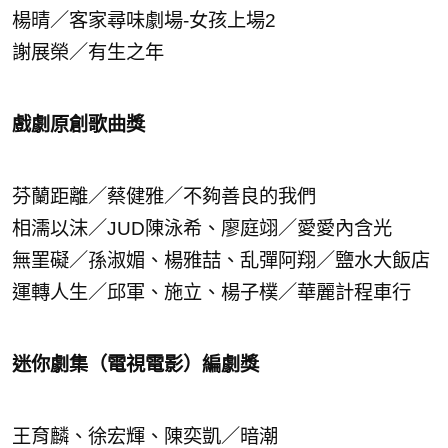
楊晴／客家尋味劇場-女孩上場2
謝展榮／有生之年
戲劇原創歌曲獎
芬蘭距離／蔡健雅／不夠善良的我們
相濡以沫／JUD陳泳希、廖庭翊／愛愛內含光
無罣礙／孫淑媚、楊雅喆、乱彈阿翔／鹽水大飯店
運轉人生／邱軍、施立、楊子樸／華麗計程車行
迷你劇集（電視電影）編劇獎
王育麟、徐宏輝、陳奕凱／暗潮