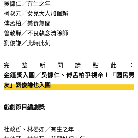
吳慷仁／有生之年
柯叔元／女兒大人加個賴
傅孟柏／美食無間
曾敬驊／不良執念清除師
劉俊謙／此時此刻
完整新聞請點此：
金鐘獎入圍／吳慷仁、傅孟柏爭視帝！「國民男
友」劉俊謙也入圍
戲劇節目編劇獎
杜政哲、林晏如／有生之年