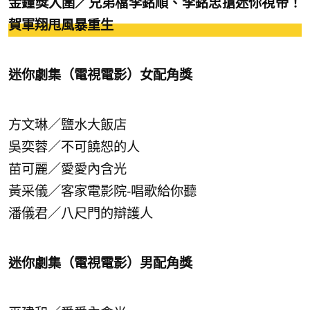
金鐘獎入圍／兄弟檔李銘順、李銘忠搶迷你視帝！
賀軍翔甩風暴重生
迷你劇集（電視電影）女配角獎
方文琳／鹽水大飯店
吳奕蓉／不可饒恕的人
苗可麗／愛愛內含光
黃采儀／客家電影院-唱歌給你聽
潘儀君／八尺門的辯護人
迷你劇集（電視電影）男配角獎