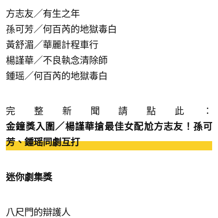
方志友／有生之年
孫可芳／何百芮的地獄毒白
黃舒湄／華麗計程車行
楊謹華／不良執念清除師
鍾瑶／何百芮的地獄毒白
完整新聞請點此：
金鐘獎入圍／楊謹華搶最佳女配尬方志友！孫可
芳、鍾瑶同劇互打
迷你劇集獎
八尺門的辯護人