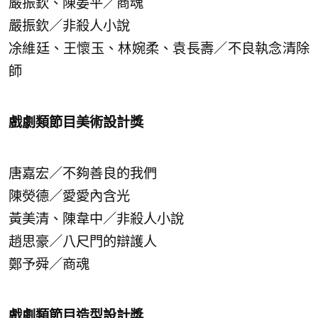
嚴振欽、陳晏平／商魂
嚴振欽／非殺人小說
凃維廷、王懷玉、林婉柔、袁長壽／不良執念清除
師
戲劇類節目美術設計獎
唐嘉宏／不夠善良的我們
陳熒德／愛愛內含光
黃美清、陳韋中／非殺人小說
趙思豪／八尺門的辯護人
鄭予舜／商魂
戲劇類節目造型設計獎