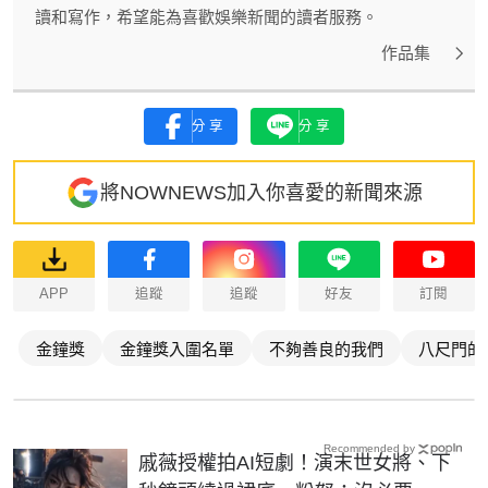
讀和寫作，希望能為喜歡娛樂新聞的讀者服務。
作品集
分享
分享
將NOWNEWS加入你喜愛的新聞來源
APP
追蹤
追蹤
好友
訂閱
金鐘獎
金鐘獎入圍名單
不夠善良的我們
八尺門的
Recommended by
戚薇授權拍AI短劇！演末世女將、下