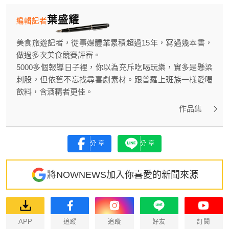
葉盛耀
編輯記者
美食旅遊記者，從事媒體業累積超過15年，寫過幾本書，
做過多次美食競賽評審。
5000多個報導日子裡，你以為充斥吃喝玩樂，實多是懸梁
刺股，但依舊不忘找尋喜劇素材。跟普羅上班族一樣愛喝
飲料，含酒精者更佳。
作品集
分享
分享
將NOWNEWS加入你喜愛的新聞來源
APP
追蹤
追蹤
好友
訂閱