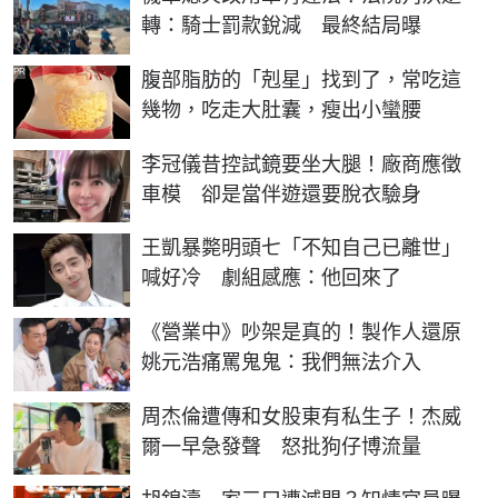
轉：騎士罰款銳減 最終結局曝
PR
腹部脂肪的「剋星」找到了，常吃這
幾物，吃走大肚囊，瘦出小蠻腰
李冠儀昔控試鏡要坐大腿！廠商應徵
車模 卻是當伴遊還要脫衣驗身
王凱暴斃明頭七「不知自己已離世」
喊好冷 劇組感應：他回來了
《營業中》吵架是真的！製作人還原
姚元浩痛罵鬼鬼：我們無法介入
周杰倫遭傳和女股東有私生子！杰威
爾一早急發聲 怒批狗仔博流量