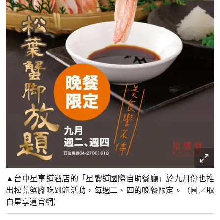
▲台中星享道酒店的「星饗道國際自助餐廳」於九月份也推
出松葉蟹腳吃到飽活動，每週二、四的晚餐限定。（圖／取
自星享道官網）