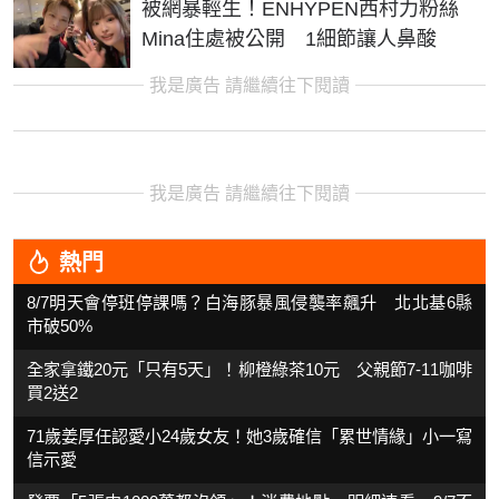
被網暴輕生！ENHYPEN西村力粉絲
Mina住處被公開 1細節讓人鼻酸
我是廣告 請繼續往下閱讀
我是廣告 請繼續往下閱讀
熱門
8/7明天會停班停課嗎？白海豚暴風侵襲率飆升 北北基6縣
市破50%
全家拿鐵20元「只有5天」！柳橙綠茶10元 父親節7-11咖啡
買2送2
71歲姜厚任認愛小24歲女友！她3歲確信「累世情緣」小一寫
信示愛