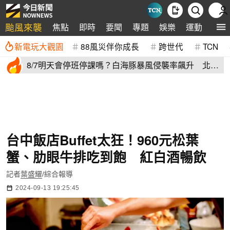
颱風來襲
焦點
即時
要聞
專題
娛樂
運動
全球
新電玩大觀園
88風災伴你成長
跨世代
TCN
8/7明天會停班停課嗎？白海豚暴風侵襲率飆升 北北
基6縣市破50%
台中飯店Buffet太狂！960元松葉
蟹、肋眼牛排吃到飽 紅白酒暢飲
記者
葉盛耀
/綜合報導
2024-09-13 19:25:45