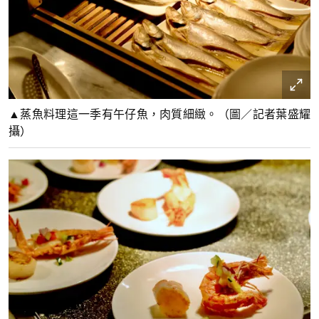
▲蒸魚料理這一季有午仔魚，肉質細緻。（圖／記者葉盛耀
攝）