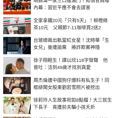
胡錦濤一家三口遭滅門？知情官員曝
內幕：習近平應不會去謀害
全家拿鐵20元「只有5天」！柳橙綠
茶10元 父親節7-11咖啡買2送2
台玻總裁出軌當紅女星！沈時華「生
女兒」後遭拋棄 捲詐欺案神隱
徐子翔輕生！譚以欣118字發聲 他
曾吐：活到49歲才找到真愛
周杰倫遭中國狗仔爆料有私生子！同
框緋聞女股東劉若雪照片被挖出
徐莉玲人生故事宛如8點檔！大三就生
下長子 竟遭前夫騙小孩夭折