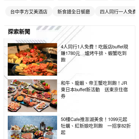
台中李方艾美酒店
新食譜全日餐廳
四人同行一人免費
探索新聞
4人同行1人免費！吃飯店buffet現
賺1780元 爐烤牛排、蝦蟹吃到
飽
和牛、龍蝦、帝王蟹吃到飽！JR
東日本buffet新活動 送東京住宿
券
50樓Cafe推澎湖美食！1099元起
牡蠣、紅新娘吃到飽 一招享82折
起