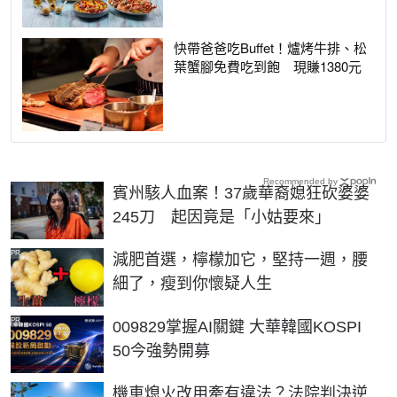
快帶爸爸吃Buffet！爐烤牛排、松
葉蟹腳免費吃到飽 現賺1380元
Recommended by
賓州駭人血案！37歲華裔媳狂砍婆婆
245刀 起因竟是「小姑要來」
PR
減肥首選，檸檬加它，堅持一週，腰
細了，瘦到你懷疑人生
PR
009829掌握AI關鍵 大華韓國KOSPI
50今強勢開募
機車熄火改用牽有違法？法院判決逆