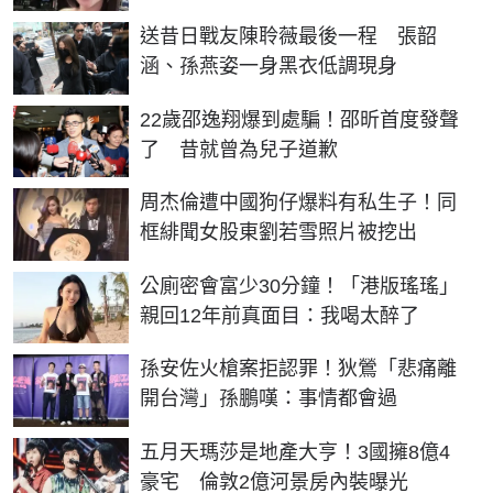
送昔日戰友陳聆薇最後一程 張韶
涵、孫燕姿一身黑衣低調現身
22歲邵逸翔爆到處騙！邵昕首度發聲
了 昔就曾為兒子道歉
周杰倫遭中國狗仔爆料有私生子！同
框緋聞女股東劉若雪照片被挖出
公廁密會富少30分鐘！「港版瑤瑤」
親回12年前真面目：我喝太醉了
孫安佐火槍案拒認罪！狄鶯「悲痛離
開台灣」孫鵬嘆：事情都會過
五月天瑪莎是地產大亨！3國擁8億4
豪宅 倫敦2億河景房內裝曝光