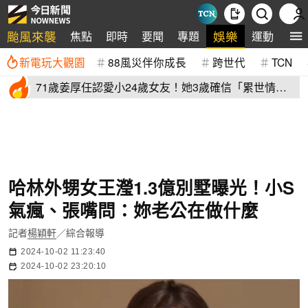
颱風來襲
娛樂
焦點
即時
要聞
專題
運動
全
新電玩大觀園
88風災伴你成長
跨世代
TCN
71歲姜厚任認愛小24歲女友！她3歲確信「累世情
緣」小一寫信示愛
哈林外甥女王瀅1.3億別墅曝光！小S
氣瘋、張嘴問：妳老公在做什麼
記者
楊穎軒
／綜合報導
2024-10-02 11:23:40
2024-10-02 23:20:10