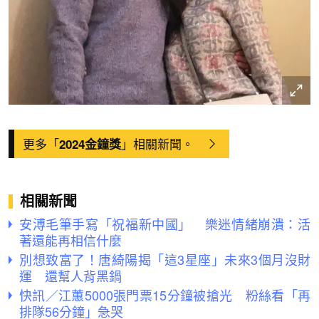
更多「
」相關新聞。
2024金鐘獎
相關新聞
安溥毛筆手寫「祝福新中國」 樂迷情緒崩潰：活
著還能再相信什麼
別想致富了！唐綺陽揭「這3星座」未來3個月沒財
運 還幫人背黑鍋
快訊／江蕙5000張門票15分鐘被搶光 粉絲看「再
排隊56分鐘」急哭