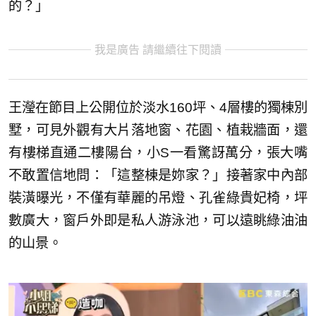
的？」
我是廣告 請繼續往下閱讀
王瀅在節目上公開位於淡水160坪、4層樓的獨棟別
墅，可見外觀有大片落地窗、花園、植栽牆面，還
有樓梯直通二樓陽台，小S一看驚訝萬分，張大嘴
不敢置信地問：「這整棟是妳家？」接著家中內部
裝潢曝光，不僅有華麗的吊燈、孔雀綠貴妃椅，坪
數廣大，窗戶外即是私人游泳池，可以遠眺綠油油
的山景。