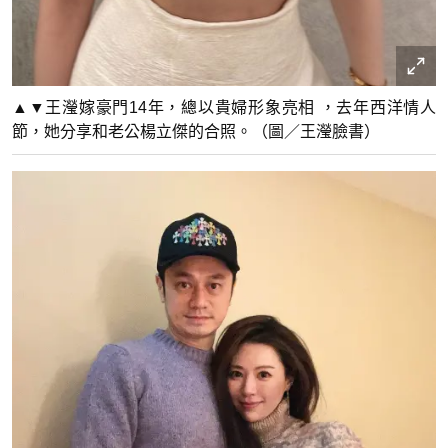
▲▼王瀅嫁豪門14年，總以貴婦形象亮相 ，去年西洋情人
節，她分享和老公楊立傑的合照。（圖／王瀅臉書）