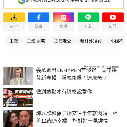
將NOWNEWS加入你喜愛的新聞來源
APP
追蹤
追蹤
好友
訂閱
王瀅
王瀅 豪宅
王瀅老公
哈林外甥女
小姐不
Recommended by
羲承退出ENHYPEN首發聲！宣布將
發新專輯 粉絲傻眼：這麼急？
PR
做到這點才有資格說愛你
譚以欣和徐子翔交往半年就閃婚！相
差12歲仍幸福 尪對她一見鍾情