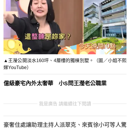
▲王瀅公開淡水160坪、4層樓的獨棟別墅。（圖／小姐不熙
娣YouTube）
億級豪宅內外太奢華 小S問王瀅老公職業
我是廣告 請繼續往下閱讀
豪奢住處讓助理主持人派翠克、來賓徐小可等人驚