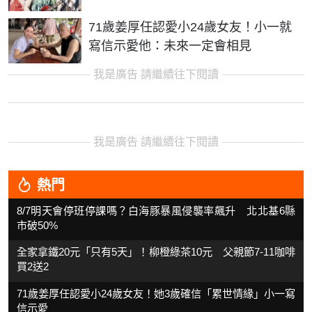
71歲姜厚任認愛小24歲女友！小一就
寫信示愛他：未來一定會相見
我是廣告 請繼續往下閱讀
我是廣告 請繼續往下閱讀
熱門
8/7明天會停班停課嗎？白海豚暴風侵襲率飆升 北北基6縣
市破50%
全家拿鐵20元「只有5天」！柳橙綠茶10元 父親節7-11咖啡
買2送2
71歲姜厚任認愛小24歲女友！她3歲確信「累世情緣」小一寫
信示愛