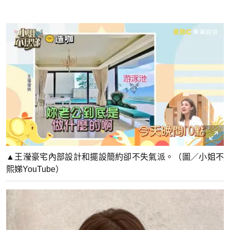
▲王瀅豪宅內部設計和擺設簡約卻不失氣派。（圖／小姐不
熙娣YouTube）