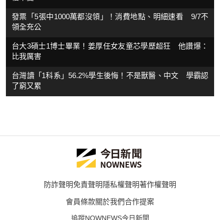
發票「5張中1000萬都沒領」！消費地點、明細速看 9/7不
領全充公
台大3碩士1博士畢業！姜厚任女友童芯學歷超狂 他讚爆：
比我厲害
台灣讀「1科系」56.2%學生後悔！不是獸醫、中文 學霸認
了窮又累
防詐聲明
免責聲明
隱私權聲明
著作權聲明
會員條款
關於我們
合作提案
追蹤NOWNEWS今日新聞