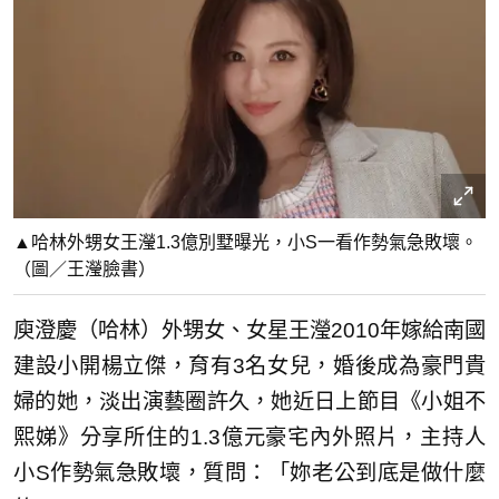
▲哈林外甥女王瀅1.3億別墅曝光，小S一看作勢氣急敗壞。
（圖／王瀅臉書）
庾澄慶（哈林）外甥女、女星王瀅2010年嫁給南國
建設小開楊立傑，育有3名女兒，婚後成為豪門貴
婦的她，淡出演藝圈許久，她近日上節目《小姐不
熙娣》分享所住的1.3億元豪宅內外照片，主持人
小S作勢氣急敗壞，質問：「妳老公到底是做什麼