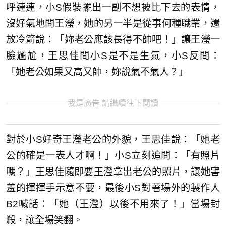
呼連連，小S假裝擺出一副不想被比下去的表情，
沒好氣地問王瀅，她的另一半是從事何種職業，還
放冷箭說：「妳老公應該長得不帥吧！」讓王瀅一
臉尷尬，王思佳問小S是不是生氣，小S反問：
「她老公如果又高又帥，妳說氣不氣人？」
我是廣告 請繼續往下閱讀
對於小S好奇王瀅老公的外貌，王思佳說：「她老
公的確是一表人才啊！」小S立刻追問：「有照片
嗎？」王思佳隨即要王瀅拿出老公的照片，讓她害
羞的揮揮手示意不要，最後小S對著場外的製作人
B2喊話：「她（王瀅）以後不用來了！」當場封
殺，讓全場笑翻。