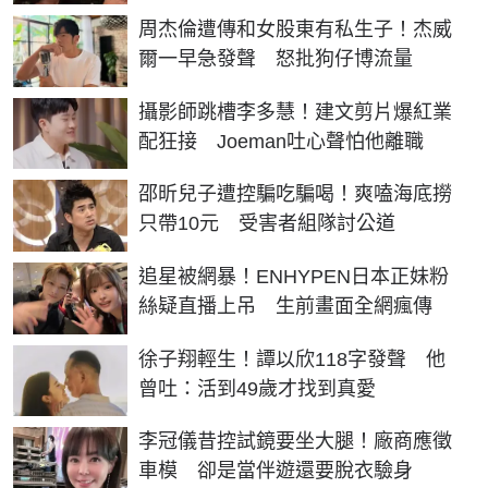
周杰倫遭傳和女股東有私生子！杰威
爾一早急發聲 怒批狗仔博流量
攝影師跳槽李多慧！建文剪片爆紅業
配狂接 Joeman吐心聲怕他離職
邵昕兒子遭控騙吃騙喝！爽嗑海底撈
只帶10元 受害者組隊討公道
追星被網暴！ENHYPEN日本正妹粉
絲疑直播上吊 生前畫面全網瘋傳
徐子翔輕生！譚以欣118字發聲 他
曾吐：活到49歲才找到真愛
李冠儀昔控試鏡要坐大腿！廠商應徵
車模 卻是當伴遊還要脫衣驗身