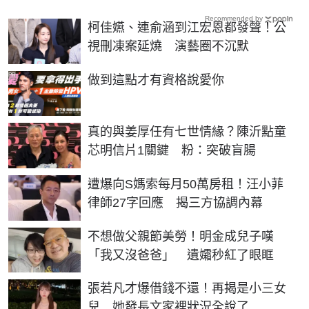
Recommended by
柯佳嬿、連俞涵到江宏恩都發聲！公
視刪凍案延燒 演藝圈不沉默
PR
做到這點才有資格說愛你
真的與姜厚任有七世情緣？陳沂點童
芯明信片1關鍵 粉：突破盲腸
遭爆向S媽索每月50萬房租！汪小菲
律師27字回應 揭三方協調內幕
不想做父親節美勞！明金成兒子嘆
「我又沒爸爸」 遺孀秒紅了眼眶
張若凡才爆借錢不還！再揭是小三女
兒 她發長文家裡狀況全說了