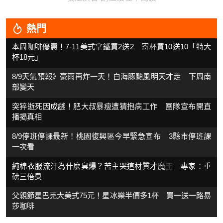
熱門
本周咖啡優惠！7-11美式拿鐵買2送2 寄杯買10送10「特大
杯18元」
8/9天氣預報》豪雨再炸一天！白海豚颱風明天才走 下周南
部變天
突猝逝死因成謎！肥大叔暴瘦遭猜抱病工作 團隊宣布開直
播揭真相
8/9停班停課最新！桃園復興區今早緊急宣布 3縣市停班課
一次看
純棉衣服流汗為什麼臭爆？苦主哭這材質才魔王 專家：重
磅三倍臭
父親節星巴克大美式75元！星冰樂半價多1杯 買一送一路易
莎咖啡