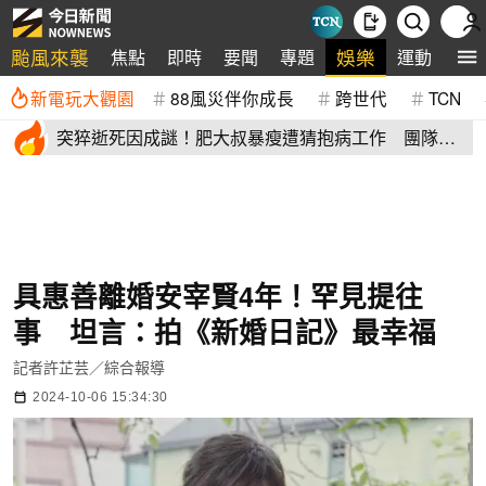
颱風來襲
娛樂
焦點
即時
要聞
專題
運動
全
新電玩大觀園
88風災伴你成長
跨世代
TCN
突猝逝死因成謎！肥大叔暴瘦遭猜抱病工作 團隊宣
布開直播揭真相
具惠善離婚安宰賢4年！罕見提往
事 坦言：拍《新婚日記》最幸福
記者許芷芸／綜合報導
2024-10-06 15:34:30