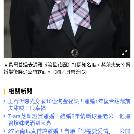
▲具惠善過去憑藉《流星花園》打開知名度，與前夫安宰賢
婚變後鮮少公開露面。（圖／具惠善IG）
相關新聞
王宥忻曝光身家10億淘金祕訣！離婚1年復合總裁前
夫甜喊：很幸福
T-ara芝妍證實離婚！結婚2年情斷球星老公 他還
曾摟妹喝酒到天亮
27歲南珉貞首談離婚！自爆「很需要愛情」 公開