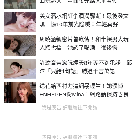
曲玩超大 畫面曝光路人全看傻
美女潛水網紅李潤潤驟逝！最後發文
曝 憶10年前光陰喊：年輕真好
周曉涵親密片曾瘋傳！和半裸男大玩
人體拱橋 她認了喝酒：很後悔
許瑋甯苦戀阮經天8年等不到承諾 邱
澤「只給1句話」勝過千言萬語
送花給西村力遭網暴輕生！她淚悼
ENHYPEN粉Mina：網路請保持善良
我是廣告 請繼續往下閱讀
我是廣告 請繼續往下閱讀