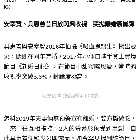
IG）
安宰賢、具惠善昔日放閃飆收視 突拋離婚震撼彈
具惠善與安宰賢2016年拍攝《吸血鬼醫生》擦出愛
火，隨即在同年完婚，2017年小倆口攜手登上實境
節目《新婚日記》，在節目中甜蜜曬恩愛，當時的
收視率突破5.6%，討論度極高。
我是廣告 請繼續往下閱讀
怎料2019年夫妻倆無預警宣布離婚，雙方撕破臉，
一來一往互相指控，2人的螢幕形象受到重創，自
此具惠善便鮮少公開露面。如今罕見提到該節目，