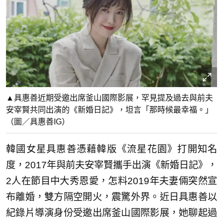
▲具惠善近期受邀出席釜山國際影展，罕見提及過去與前夫
安宰賢共同出演的《新婚日記》，坦言「那時候最幸福。」
（圖／具惠善IG）
韓國女星具惠善憑藉韓版《流星花園》打開知名
度，2017年與前夫安宰賢攜手出演《新婚日記》，
2人在節目中大秀恩愛，怎料2019年夫妻倆突然宣
布離婚，雙方隔空開火，震驚外界。近日具惠善以
紀錄片導演身份受邀出席釜山國際影展，她聊起過