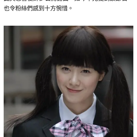
也令粉絲們感到十方惋惜。