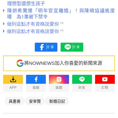
理想型還想生孩子
陳妍希驚爆「明年官宣離婚」！與陳曉協議進度
曝 為1事被下禁令
分享
分享
將NOWNEWS加入你喜愛的新聞來源
APP
追蹤
追蹤
好友
訂閱
具惠善
安宰賢
新婚日記