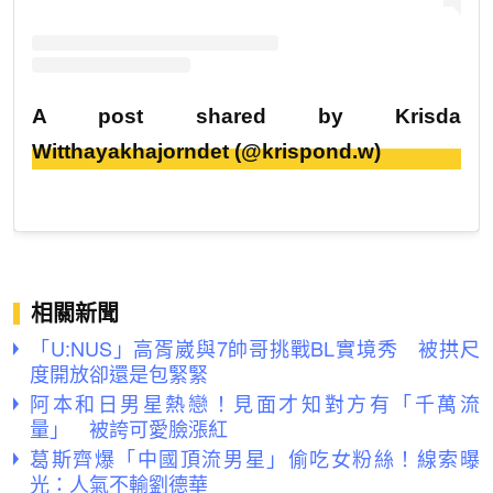
A post shared by Krisda
Witthayakhajorndet (@krispond.w)
相關新聞
「U:NUS」高胥崴與7帥哥挑戰BL實境秀 被拱尺
度開放卻還是包緊緊
阿本和日男星熱戀！見面才知對方有「千萬流
量」 被誇可愛臉漲紅
葛斯齊爆「中國頂流男星」偷吃女粉絲！線索曝
光：人氣不輸劉德華