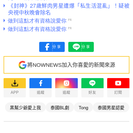
《封神》27歲鮮肉男星遭爆「私生活混亂」！疑被
央視中秋晚會除名
分享
分享
將NOWNEWS加入你喜愛的新聞來源
APP
追蹤
追蹤
好友
訂閱
黑幫少爺愛上我
泰國BL劇
Tong
泰國男星認愛