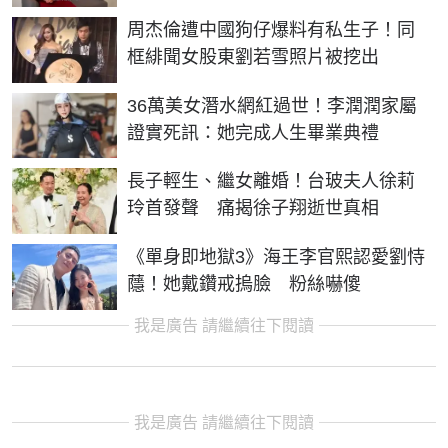
周杰倫遭中國狗仔爆料有私生子！同
框緋聞女股東劉若雪照片被挖出
36萬美女潛水網紅過世！李潤潤家屬
證實死訊：她完成人生畢業典禮
長子輕生、繼女離婚！台玻夫人徐莉
玲首發聲 痛揭徐子翔逝世真相
《單身即地獄3》海王李官熙認愛劉恃
蘟！她戴鑽戒摀臉 粉絲嚇傻
我是廣告 請繼續往下閱讀
我是廣告 請繼續往下閱讀