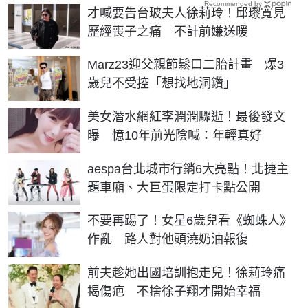
Recommended by
才喊要告台玻夫人徐莉玲！邱瓈寬見
歷經喪子之痛 不計前嫌送暖
Marz23迎父親節鬆口二胎計畫 爆3
歲兒不受控「想找地洞鑽」
美女潛水網紅李潤潤驟逝！最後發文
曝 憶10年前光陰喊：年輕真好
aespa台北城市行銷6大亮點！北捷主
題車廂、大巨蛋限定打卡點公開
不要再踢了！女星6歲兒看《蜘蛛人》
作亂 路人對他頭澆奶油報復
前夫趁她出國培訓抱走兒！徐莉玲痛
揭傷疤 不捨徐子翔才開始幸福