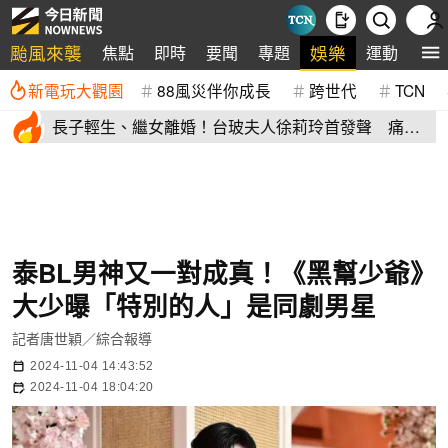
颱風來襲
娛樂
焦點
即時
要聞
專題
運動
全
新電玩大觀園
88風災伴你成長
跨世代
TCN
長子輕生、繼女離婚！台玻夫人徐莉玲首發聲 痛揭
徐子翔逝世真相
泰BL男神又一對成真！《黑幫少爺》
大少曝「特別的人」是同劇男星
記者唐世穎／綜合報導
2024-11-04 14:43:52
2024-11-04 18:04:20