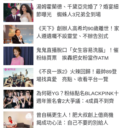
湯姆霍蘭德、千黛亞完婚了？婚宴細
節曝光 蜘蛛人3兄弟全到場
《天下》創辦人高希均90歲離世！家
人遵遺囑不設靈堂、不辦告別式
鬼鬼直播脫口「女生容易洗腦」！催
粉絲買票 挨轟把女粉當作ATM
《不良一族2》火辣回歸！最帥89登
場找真愛 亮點、收看平台一覽
為何砸YG？粉絲點名BLACKPINK十
週年簽名會2大爭議：4成員不到齊
曾自稱更生人！肥大叔創上億商機
揭成功心法：自己不要的別給人