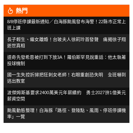
熱門
8/8停班停課最新通知／白海豚颱風發布海警！22縣市正常上
班上課
長子輕生、繼女離婚！台玻夫人徐莉玲首發聲 痛揭徐子翔
逝世真相
道奇先發希恩被打到下放3A！羅伯斯罕見說重話：他太執著
投球機制
國一生失控折掃把狂刺女老師！右眼重創恐失明 全班嚇到
逃出教室
波傑姆斯基要求2400萬美元年薪續約 勇士2027拚1億美元
薪資空間
颱風動態整理！白海豚「路徑、登陸點、風雨、停班停課機
率」一覽