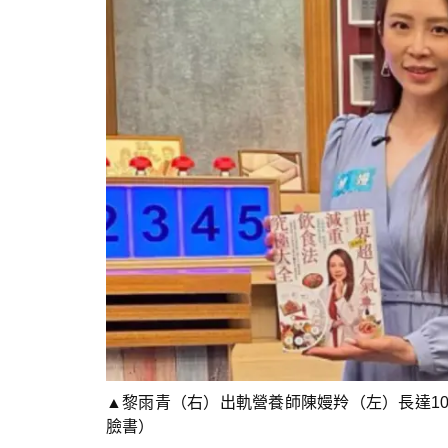
▲黎雨青（右）出軌營養師陳嫚羚（左）長達1
臉書）