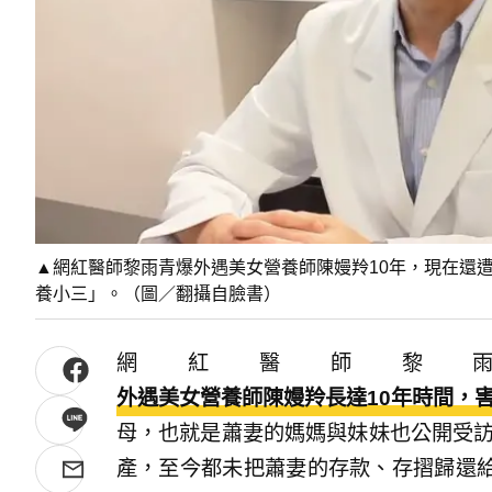
▲網紅醫師黎雨青爆外遇美女營養師陳嫚羚10年，現在還
養小三」。（圖／翻攝自臉書）
網紅醫師黎
外遇美女營養師陳嫚羚長達10年時間，
母，也就是蕭妻的媽媽與妹妹也公開受訪
產，至今都未把蕭妻的存款、存摺歸還