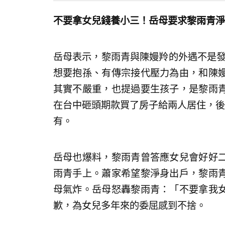
不要拿女兒錢養小三！岳母要求黎雨青淨
岳母表示，黎雨青與陳嫚羚的外遇不是發
想要抱孫、有傳宗接代壓力為由，和陳
其實不嚴重，也提過要生孩子，是黎雨
在台中砸頭期款買了房子給兩人居住，後
有。
岳母也爆料，黎雨青曾答應女兒會好好
雨青手上。蕭家希望黎淨身出戶，黎雨
母氣炸。岳母怒轟黎雨青：「不要拿我
歉，為女兒多年來的委屈感到不捨。