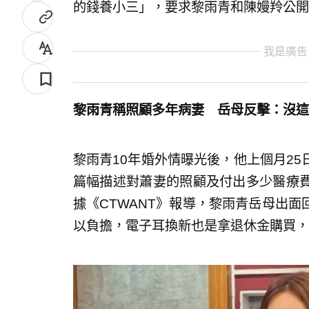
的錢養小三」，要求黎雨青和陳嫚羚公開
我是廣告
黎雨青稱照顧多年病妻 岳母反擊：沒這
黎雨青10年婚外情曝光後，他上個月2
篇幅描述對蕭妻的照顧及付出多少醫療
據《CTWANT》報導，黎雨青岳母出
以負擔，電子耳換新也是拿退休金購買，