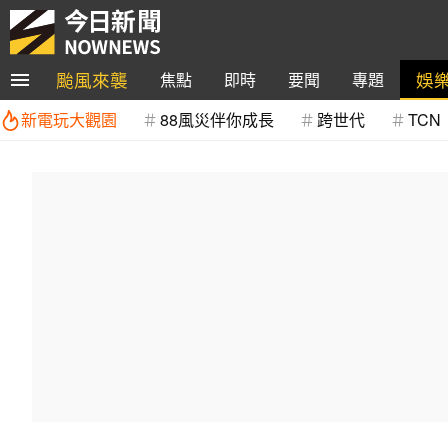
颱風來襲
娛
焦點
即時
要聞
專題
新電玩大觀園
88風災伴你成長
跨世代
TCN