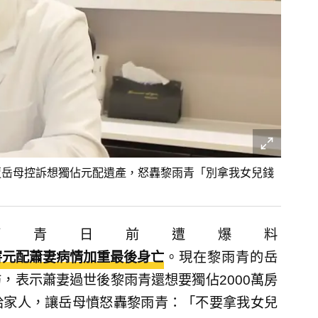
遭岳母控訴想獨佔元配遺產，怒轟黎雨青「別拿我女兒錢
雨青日前遭爆料
害元配蕭妻病情加重最後身亡
。現在黎雨青的岳
，表示蕭妻過世後黎雨青還想要獨佔2000萬房
給家人，讓岳母憤怒轟黎雨青：「不要拿我女兒