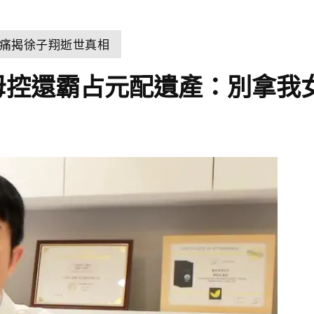
痛揭徐子翔逝世真相
母控還霸占元配遺產：別拿我