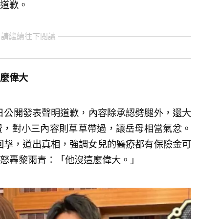
道歉。
 請繼續往下閱讀
麼偉大
5日公開發表聲明道歉，內容除承認劈腿外，還大
費，對小三內容則草草帶過，讓岳母相當氣忿。
面回擊，道出真相，強調女兒的醫療都有保險金可
怒轟黎雨青：「他沒這麼偉大。」