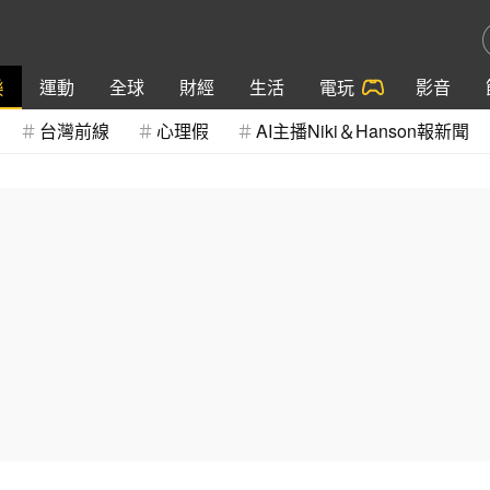
樂
運動
全球
財經
生活
電玩
影音
台灣前線
心理假
AI主播Niki＆Hanson報新聞