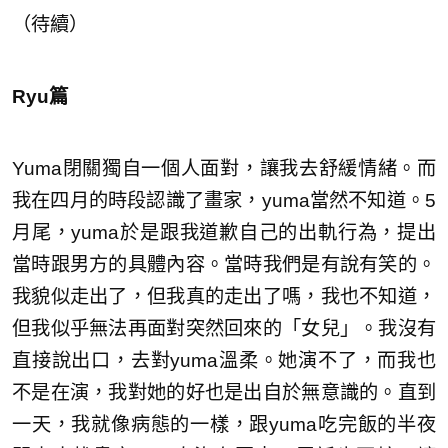
（待續）
Ryu篇
Yuma閉關獨自一個人面對，讓我去舒緩情緒。而
我在四月的時段認識了畫家，yuma當然不知道。5
月尾，yuma於是跟我道歉自己的出軌行為，提出
當時跟男方的具體內容。當時我們是有說有笑的。
我貌似走出了，但我真的走出了嗎，我也不知道，
但我似乎無法再面對突然回來的「女兒」。我沒有
直接說出口，去對yuma溫柔。她演不了，而我也
不是在演，我對她的好也是出自於無意識的。直到
一天，我就像病態的一樣，跟yuma吃完飯的半夜