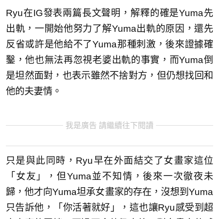
Ryu在IG發表兩篇長文聲明，解釋的確是Yuma先
出軌，一開始他努力了解Yuma出軌的原因，還先
反省或許是他給不了Yuma那種刺激，後來證據確
鑿，他也無法再忽視老婆出軌的事實，而Yuma倒
是坦然面對，也表示雖然不捨對方，但仍想找回和
他的夫妻情。
我是廣告 請繼續往下閱讀
只是與此同時，Ryu早在外面結交了女畫家這位
「女友」，但Yuma並不知情，後來一次徹夜未
歸，他才向Yuma坦承女畫家的存在，沒想到Yuma
只告訴他，「你活著就好」，這也讓Ryu感受到超