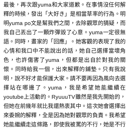
最後，再次跟yuma和大家道歉。在事情沒任何解
釋的時候，發出「大好き」是相當草率的行為。明
明yuma po文是幫我們之間，去除觀眾的猜疑，而
我自己丟出了一顆炸彈毀了心意。yuma一定很無
語。同時，畫家的「回應」。她客觀的表現了我的
心情和我口中不能說出的話，她自己選擇當壞角
色，也許傷害了yuma，但都是出自於對我的關
懷。同時給我一個，出來解釋的鋪墊。只有我說
明，說不好才能保護大家。請不要再因為風向去選
擇站在哪邊了。yuma，我是希望她能繼續在
youtube上活動的。RyuuuTV雖然是我先開始的，
但她在前幾年就比我還熱衷其中。這次她會選擇出
來委婉的解釋，全是因為她對觀眾的負責。我希望
她能繼續走這條路，即使我被罵的不行，她是不行