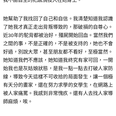
我不由自主的把感情投入在她身上。
她幫助了我找回了自己和自信。我清楚知道我認識
了她我才真正走出背叛導致的，那破損的自尊心。
近30年的駝背都被治好，殭屍開始回血。當然我們
之間的事，不是正確的，不是被支持的，她也不會
好過，別說大眾，甚至朋友都不看好，至極當然。
她知道我們不應該，她知道我終究有家可回，一開
始我也是灰姑娘狀態，是我一點一點去打破人家防
線，導致今天這樣不可收拾的局面發生，讓一個極
有天分的畫家，還在努力求學的女學生，在網路上
被人家痛罵。我感到非常愧疚。還有人去找人家導
師麻煩，唉。