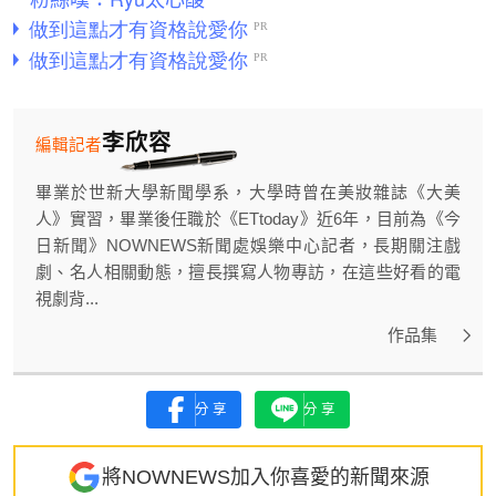
李欣容
編輯記者
畢業於世新大學新聞學系，大學時曾在美妝雜誌《大美
人》實習，畢業後任職於《ETtoday》近6年，目前為《今
日新聞》NOWNEWS新聞處娛樂中心記者，長期關注戲
劇、名人相關動態，擅長撰寫人物專訪，在這些好看的電
視劇背...
作品集
分享
分享
將NOWNEWS加入你喜愛的新聞來源