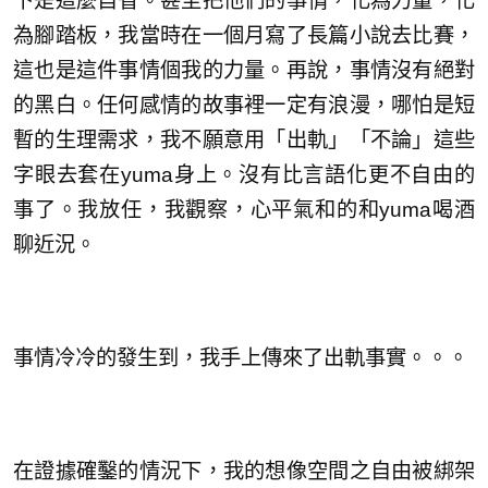
下是這麼自省。甚至把他們的事情，化為力量，化
為腳踏板，我當時在一個月寫了長篇小說去比賽，
這也是這件事情個我的力量。再說，事情沒有絕對
的黑白。任何感情的故事裡一定有浪漫，哪怕是短
暫的生理需求，我不願意用「出軌」「不論」這些
字眼去套在yuma身上。沒有比言語化更不自由的
事了。我放任，我觀察，心平氣和的和yuma喝酒
聊近況。
事情冷冷的發生到，我手上傳來了出軌事實。。。
在證據確鑿的情況下，我的想像空間之自由被綁架