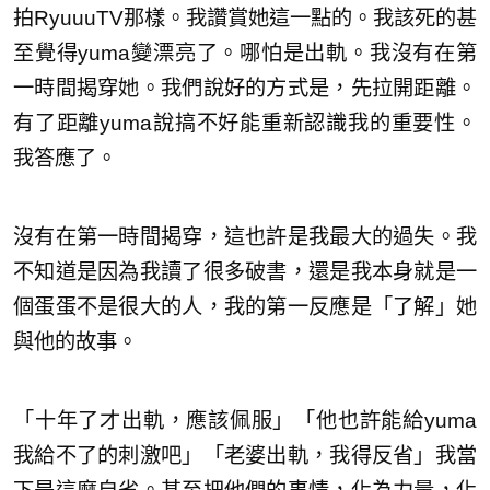
拍RyuuuTV那樣。我讚賞她這一點的。我該死的甚
至覺得yuma變漂亮了。哪怕是出軌。我沒有在第
一時間揭穿她。我們說好的方式是，先拉開距離。
有了距離yuma說搞不好能重新認識我的重要性。
我答應了。
沒有在第一時間揭穿，這也許是我最大的過失。我
不知道是因為我讀了很多破書，還是我本身就是一
個蛋蛋不是很大的人，我的第一反應是「了解」她
與他的故事。
「十年了才出軌，應該佩服」「他也許能給yuma
我給不了的刺激吧」「老婆出軌，我得反省」我當