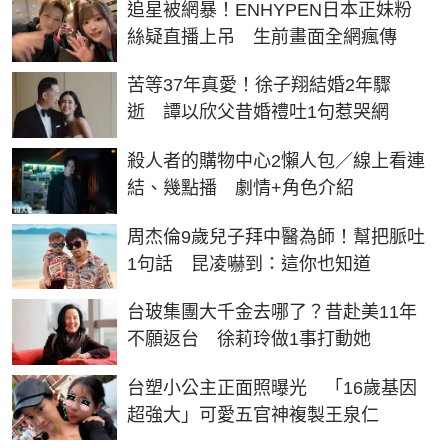
追星被網暴！ENHYPEN日本正妹粉
絲疑直播上吊 生前畫面全網瘋傳
苦等37年真愛！徐子翔結婚2年驟
逝 譚以欣父昔婚禮吐1句惹哭網
殺人者的購物中心2懶人包／線上看連
結、幾點播 劇情+角色介紹
周杰倫9歲兒子拜中醫為師！幫把脈吐
1句話 昆凌嚇到：這你也知道
台玻集團大千金去哪了？昔赴美11年
不願返台 徐莉玲做1事打動她
台塑小公主正面照曝光 「16歲基因
超強大」可愛五官神複製王泉仁