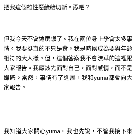
把我這個雄性惡緣給切斷。孬吧？
但我今天不會這麼想了。我在兩位身上學會太多事
情。我要挺直的不只是背。我是時候成為要與年齡
相符的大人樣。但，這個答案我不會潦草的這裡跟
大家報告。我應該先面對自己，面對感情，而不是
媒體。當然，事情有了進展，我和yuma都會向大
家報告。
我知道大家關心yuma。我也先說，不管我接下來