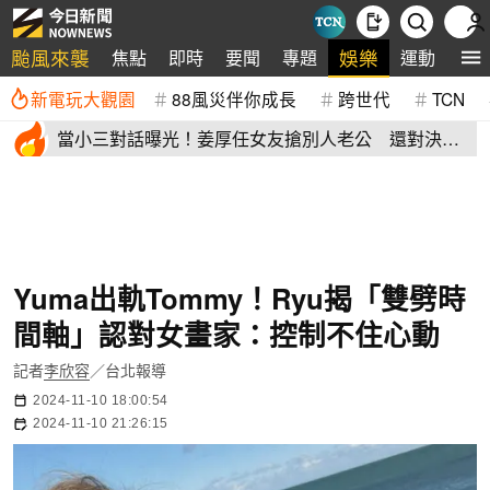
颱風來襲
娛樂
焦點
即時
要聞
專題
運動
全
新電玩大觀園
88風災伴你成長
跨世代
TCN
當小三對話曝光！姜厚任女友搶別人老公 還對決正
宮女兒開酸騷貨
Yuma出軌Tommy！Ryu揭「雙劈時
間軸」認對女畫家：控制不住心動
記者
李欣容
／台北報導
2024-11-10 18:00:54
2024-11-10 21:26:15