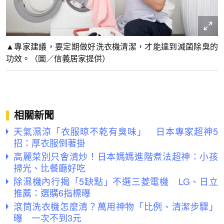
▲專家建議，要定期做好洗衣機清潔，才能達到滅菌除臭的
功效。（圖／信義居家提供）
相關新聞
天氣濕涼「衣服晾不乾有臭味」 日本專家超神5
招：厚衣服倒著掛
高麗菜別只會清炒！日本媽媽進階煮法超神：小孩
掃光、比餐廳好吃
除濕機內行揭「5缺點」不選三菱電機 LG、日立
推薦：選購6指標曝
滾筒洗衣機怎麼清？萬用神物「比例、清潔步驟」
曝 一次不到3元