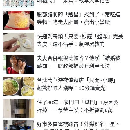
輪格局」 眾驚：根本大學宿舍
PR
腹部脂肪的「剋星」找到了，常吃這
幾物，吃走大肚囊，瘦出小蠻腰
快速剝蒜頭！只要7秒鐘「整顆」完美
去皮、還不沾手：農糧署教的
夫妻合併報稅比較省？他嘆「結婚被
懲罰」 財政部揭最有利申報法
台北萬華深夜涼麵店「只開3小時」
超驚排隊人潮曝：15分鐘賣光
住了30年！家門口「鐵門」1原因要
拆掉 一票苦主嘆：不拆會罰6萬
好市多買電視踩雷！外媒點名三星、