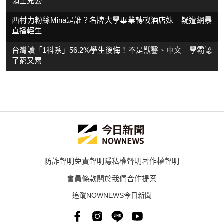
領全充公
西村力粉絲Mina是誰？名牌大學畢業轉戰酒店妹 疑遭網暴
直播輕生
台灣讀「1科系」56.2%學生後悔！不是獸醫、中文 學霸認
了窮又累
防詐聲明
免責聲明
隱私權聲明
著作權聲明
會員條款
關於我們
合作提案
追蹤NOWNEWS今日新聞