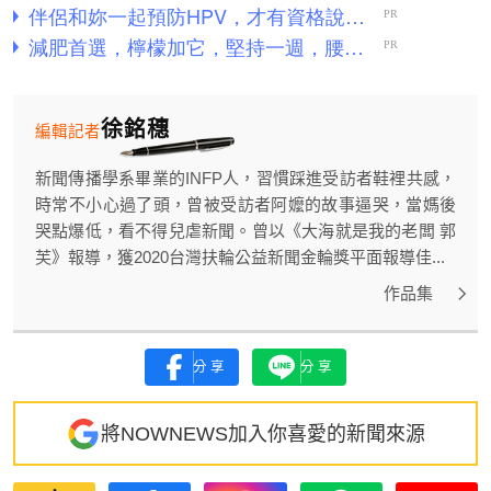
徐銘穗
編輯記者
新聞傳播學系畢業的INFP人，習慣踩進受訪者鞋裡共感，
時常不小心過了頭，曾被受訪者阿嬤的故事逼哭，當媽後
哭點爆低，看不得兒虐新聞。曾以《大海就是我的老闆 郭
芙》報導，獲2020台灣扶輪公益新聞金輪獎平面報導佳...
作品集
分享
分享
將NOWNEWS加入你喜愛的新聞來源