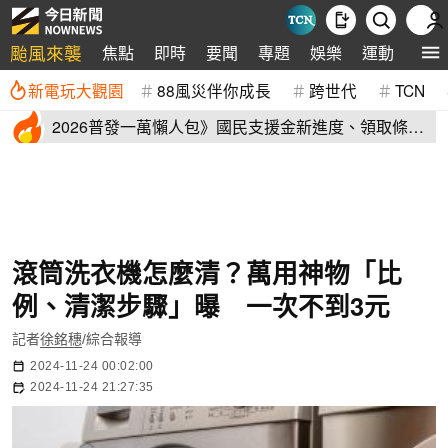
颱風來襲
焦點
即時
要聞
專題
娛樂
運動
全球
新電玩大觀園
88風災伴你成長
跨世代
TCN
2026普發一萬懶人包》國民支援金新進度、領取條
件、地方加碼速看
滾筒洗衣機怎麼清？萬用神物「比
例、清潔步驟」曝 一次不到3元
記者
徐銘穗
/綜合報導
2024-11-24 00:02:00
2024-11-24 21:27:35