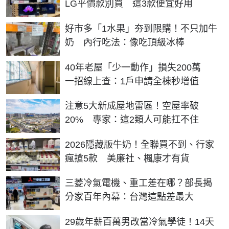
LG平價款別買 這3款便宜好用
好市多「1水果」夯到限購！不只加牛
奶 內行吃法：像吃頂級冰棒
40年老屋「少一動作」損失200萬
一招線上查：1戶申請全棟秒增值
注意5大新成屋地雷區！空屋率破
20% 專家：這2類人可能扛不住
2026隱藏版牛奶！全聯買不到、行家
瘋搶5款 美廉社、楓康才有貨
三菱冷氣電機、重工差在哪？部長揭
分家百年內幕：台灣這點差最大
29歲年薪百萬男改當冷氣學徒！14天