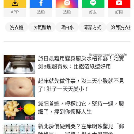
APP
追蹤
追蹤
好友
訂閱
洗衣機
次氯酸鈉
漂白水
清潔方式
滾筒洗衣機
Recommended by
旅日最難用變身廚房水槽神器！她實
測3週超有效：比鋁箔紙還好用
PR
起床就先做件事，沒三天小腹就不見
了! 肚子一天天變小！
PR
減肥首選，檸檬加它，堅持一週，腰
細了，瘦到你懷疑人生
新北房價硬到哭？左岸明珠驚見「郵