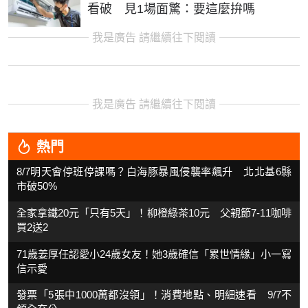
看破 見1場面驚：要這麼拚嗎
我是廣告 請繼續往下閱讀
我是廣告 請繼續往下閱讀
熱門
8/7明天會停班停課嗎？白海豚暴風侵襲率飆升 北北基6縣
市破50%
全家拿鐵20元「只有5天」！柳橙綠茶10元 父親節7-11咖啡
買2送2
71歲姜厚任認愛小24歲女友！她3歲確信「累世情緣」小一寫
信示愛
發票「5張中1000萬都沒領」！消費地點、明細速看 9/7不