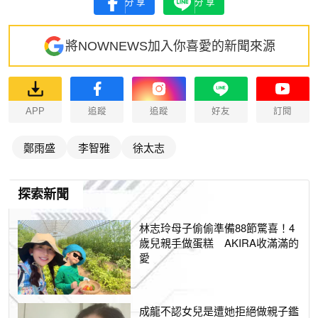
分享
分享
將NOWNEWS加入你喜愛的新聞來源
APP
追蹤
追蹤
好友
訂閱
鄭雨盛
李智雅
徐太志
探索新聞
林志玲母子偷偷準備88節驚喜！4
歲兒親手做蛋糕 AKIRA收滿滿的
愛
成龍不認女兒是遭她拒絕做親子鑑