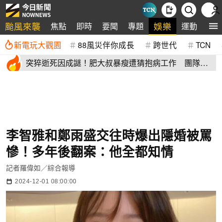
颱風來襲
娛樂
焦點
即時
要聞
專題
運動
全
新電玩大觀園
88風災伴你成長
跨世代
TCN
突猝逝死因成謎！肥大叔暴瘦遭猜抱病工作 團隊宣
布開直播揭真相
李智雅和鄭雨盛交往時爆出隱婚被罵
慘！多年後翻案：他全都知情
記者羅偉如／綜合報導
2024-12-01 08:00:00