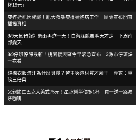
杯18元」
突猝逝死因成謎！肥大叔暴瘦遭猜抱病工作 團隊宣布開直
播揭真相
8/9天氣預報》豪雨再炸一天！白海豚颱風明天才走 下周南
部變天
8/9停班停課最新！桃園復興區今早緊急宣布 3縣市停班課
一次看
純棉衣服流汗為什麼臭爆？苦主哭這材質才魔王 專家：重
磅三倍臭
父親節星巴克大美式75元！星冰樂半價多1杯 買一送一路易
莎咖啡