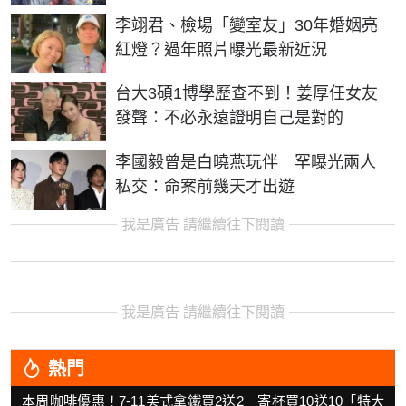
李翊君、檢場「變室友」30年婚姻亮
紅燈？過年照片曝光最新近況
台大3碩1博學歷查不到！姜厚任女友
發聲：不必永遠證明自己是對的
李國毅曾是白曉燕玩伴 罕曝光兩人
私交：命案前幾天才出遊
我是廣告 請繼續往下閱讀
我是廣告 請繼續往下閱讀
熱門
本周咖啡優惠！7-11美式拿鐵買2送2 寄杯買10送10「特大