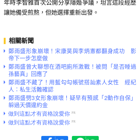
年時李智雅首次公開分享隱婚爭議，坦言這段經歷
讓她備受煎熬，但她選擇重新出發。
相關新聞
鄭雨盛形象崩壞！宋康昊與李炳憲都翻身成功 影
帝下一步怎麼做
鄭雨盛曾大聊想在酒吧廁所激戰！被問「是否睡過
孫藝真」回應了
鄭雨盛不藏了！用藍勾勾帳號搭訕素人女性 經紀
人：私生活難確認
鄭雨盛劈3女形象崩壞！疑早有預感「2動作自保」
躲過天價違約金