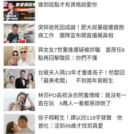
PR
做到這點才有資格說愛你
突猝逝死因成謎！肥大叔暴瘦遭猜抱
病工作 團隊宣布開直播揭真相
與女友7世重逢遭疑被詐騙 姜厚任6
點再回擊酸民：你們不懂
台玻夫人隔13年才重逢長子！他娶回
「最美老闆」 不到兩年竟輕生
林莎PO高衩泳衣照羞愧喊：我沒有一
直在玩 6萬人一看都原諒她了
徐子翔輕生！譚以欣118字發聲 他
曾吐：活到49歲才找到真愛