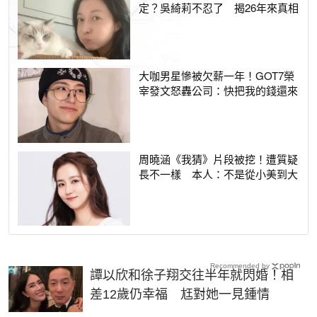
定？吳綺莉不忍了 揭26年來真相
大咖男星慘被欠薪一年！GOT7榮
宰發文怒轟公司：快把我的錢還來
周曉涵《我猜》片段被挖！遭質疑
長不一樣 本人：不是從小美到大
Recommended by
譚以欣和徐子翔交往半年就閃婚！相
差12歲仍幸福 尪對她一見鍾情