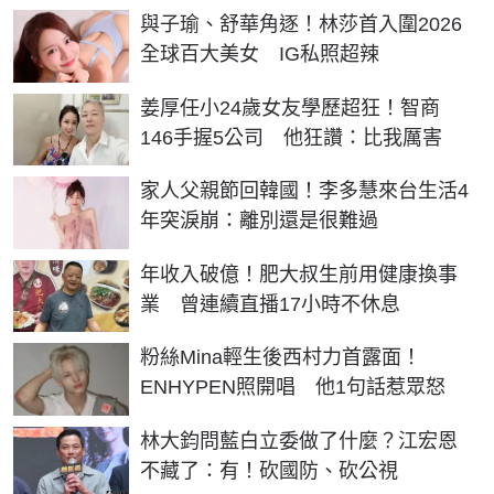
與子瑜、舒華角逐！林莎首入圍2026
全球百大美女 IG私照超辣
姜厚任小24歲女友學歷超狂！智商
146手握5公司 他狂讚：比我厲害
家人父親節回韓國！李多慧來台生活4
年突淚崩：離別還是很難過
年收入破億！肥大叔生前用健康換事
業 曾連續直播17小時不休息
粉絲Mina輕生後西村力首露面！
ENHYPEN照開唱 他1句話惹眾怒
林大鈞問藍白立委做了什麼？江宏恩
不藏了：有！砍國防、砍公視