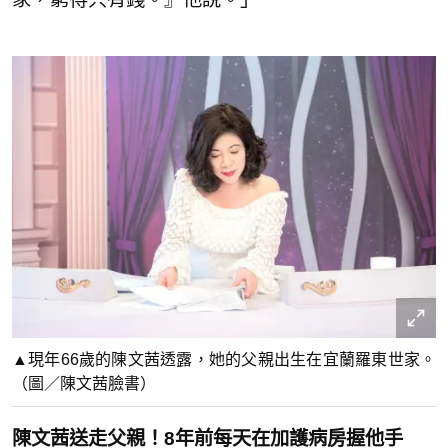
▲現年66歲的陳文茜透露，她的父親出生在宜蘭羅東世家。
（圖／陳文茜臉書）
陳文茜送走父親！8年前每天在加護病房握他手