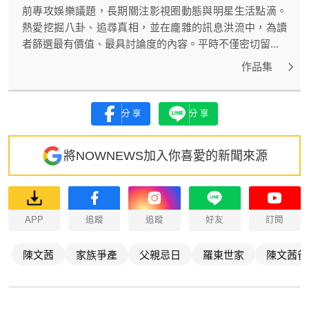
前專攻娛樂議題，長期關注影視圈動態與明星生活點滴。
熱愛挖掘八卦、追尋真相，並在龐雜的訊息洪流中，為讀
者篩選最有價值、最具討論度的內容。平時不僅密切留...
作品集
分享
分享
將NOWNEWS加入你喜愛的新聞來源
APP
追蹤
追蹤
好友
訂閱
陳文茜
家族爭產
父親忌日
羅東世家
陳文茜爸