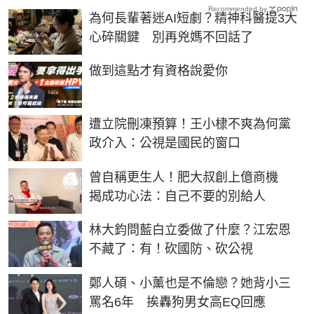
Recommended by
為何長輩著迷AI短劇？精神科醫提3大
心碎關鍵 別再兇媽不回話了
PR
做到這點才有資格說愛你
遭立院刪凍預算！王小棣不爽為何黨
政介入：公視是國民的窗口
曾自稱更生人！肥大叔創上億商機
揭成功心法：自己不要的別給人
林大鈞問藍白立委做了什麼？江宏恩
不藏了：有！砍國防、砍公視
鄭人碩、小薰也是不倫戀？她背小三
罵名6年 挨轟狗男女高EQ回應