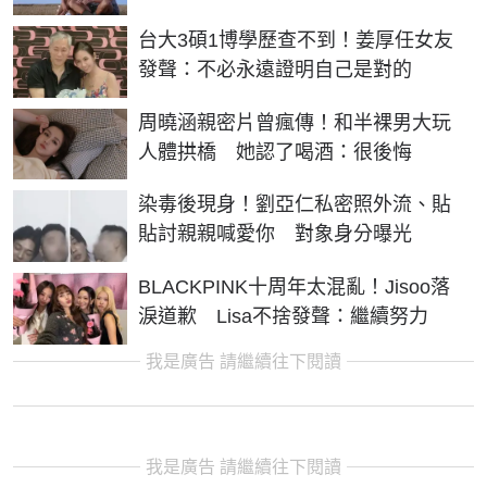
台大3碩1博學歷查不到！姜厚任女友
發聲：不必永遠證明自己是對的
周曉涵親密片曾瘋傳！和半裸男大玩
人體拱橋 她認了喝酒：很後悔
染毒後現身！劉亞仁私密照外流、貼
貼討親親喊愛你 對象身分曝光
BLACKPINK十周年太混亂！Jisoo落
淚道歉 Lisa不捨發聲：繼續努力
我是廣告 請繼續往下閱讀
我是廣告 請繼續往下閱讀