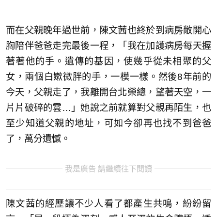
而在父親晚年過世前，陳文茜也終於到病房敞開心
胸陪伴爸爸走完最後一程，「我在加護病房每天握
著著他的手。遺傳的基因，使幾乎從未相聚的父
女，兩個白嫰微胖的手，一模一樣。然後8年前的
今天，父親走了，我離開台北榮總，望著天空，一
片片破碎的雲…」她說之前就算對父親再陌生，也
至少知道父親的地址，可如今卻再也找不到爸爸
了，萬分遺憾。
我是廣告 請繼續往下閱讀
陳文茜的經歷讓不少人看了都產生共鳴，紛紛留