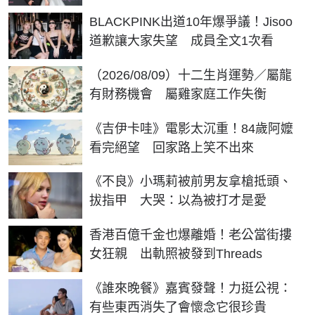
BLACKPINK出道10年爆爭議！Jisoo
道歉讓大家失望 成員全文1次看
（2026/08/09）十二生肖運勢／屬龍
有財務機會 屬雞家庭工作失衡
《吉伊卡哇》電影太沉重！84歲阿嬤
看完絕望 回家路上笑不出來
《不良》小瑪莉被前男友拿槍抵頭、
拔指甲 大哭：以為被打才是愛
香港百億千金也爆離婚！老公當街摟
女狂親 出軌照被發到Threads
《誰來晚餐》嘉賓發聲！力挺公視：
有些東西消失了會懷念它很珍貴