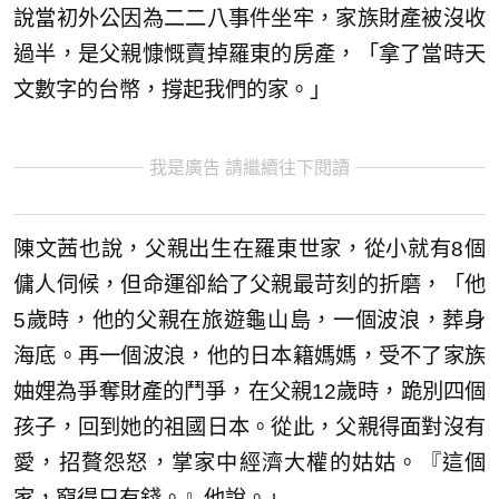
說當初外公因為二二八事件坐牢，家族財產被沒收
過半，是父親慷慨賣掉羅東的房產，「拿了當時天
文數字的台幣，撐起我們的家。」
我是廣告 請繼續往下閱讀
陳文茜也說，父親出生在羅東世家，從小就有8個
傭人伺候，但命運卻給了父親最苛刻的折磨，「他
5歲時，他的父親在旅遊龜山島，一個波浪，葬身
海底。再一個波浪，他的日本籍媽媽，受不了家族
妯娌為爭奪財產的鬥爭，在父親12歲時，跪別四個
孩子，回到她的祖國日本。從此，父親得面對沒有
愛，招贅怨怒，掌家中經濟大權的姑姑。『這個
家，窮得只有錢。』他說。」