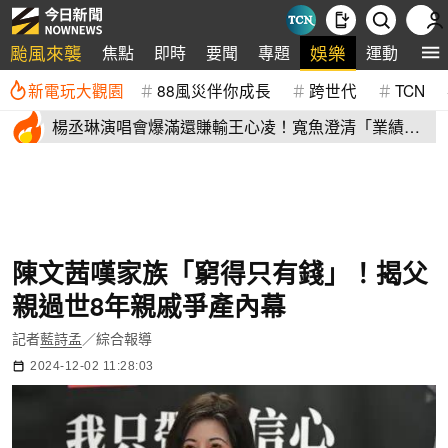
颱風來襲
娛樂
焦點
即時
要聞
專題
運動
全
新電玩大觀園
88風災伴你成長
跨世代
TCN
楊丞琳演唱會爆滿還賺輸王心凌！寬魚澄清「業績沒
不好」揭營收
陳文茜嘆家族「窮得只有錢」！揭父
親過世8年親戚爭產內幕
記者
藍詩孟
／綜合報導
2024-12-02 11:28:03