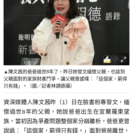
▲陳文茜的爸爸過世8年了，昨日她發文緬懷父親，也談到
父親面對的家族財產鬥爭，讓父親曾感嘆：「這個家，窮得
只有錢」。（圖／記者林調遜攝）
資深媒體人陳文茜昨（1）日在臉書粉專發文，緬
懷過世8年的父親，她說爸爸出生在宜蘭羅東望
族，當初因為爭產問題整個家分崩離析，爸爸更曾
說過：「這個家，窮得只有錢。」面對爸爸離世，