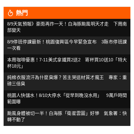
熱門
8/9天氣預報》豪雨再炸一天！白海豚颱風明天才走 下周南
部變天
8/9停班停課最新！桃園復興區今早緊急宣布 3縣市停班課
一次看
本周咖啡優惠！7-11美式拿鐵買2送2 寄杯買10送10「特大
杯18元」
純棉衣服流汗為什麼臭爆？苦主哭這材質才魔王 專家：重
磅三倍臭
桃園人快儲水！8/10大停水「從早到晚沒水用」 9萬戶時間
範圍曝
颱風身體被切一半！白海豚「衛星雲圖」好慘 氣象署：快
轉不動了