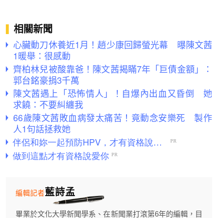
相關新聞
心臟動刀休養近1月！趙少康回歸螢光幕 曝陳文茜
1暖舉：很感動
齊柏林兒被酸靠爸！陳文茜揭瞞7年「巨債金額」：
郭台銘豪捐3千萬
陳文茜遇上「恐怖情人」！自爆內出血又昏倒 她
求饒：不要糾纏我
66歲陳文茜敗血病發太痛苦！竟動念安樂死 製作
人1句話拯救她
藍詩孟
編輯記者
畢業於文化大學新聞學系、在新聞業打滾第6年的編輯，目