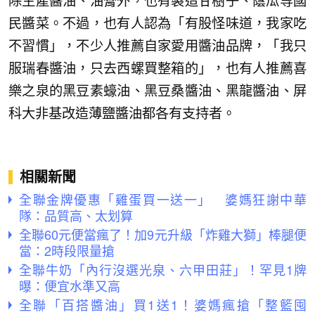
除生產醬油、油膏外，也有製造甘樹子、蔭瓜等國
民醬菜。不過，也有人認為「有股怪味道，我家吃
不習慣」，不少人推薦自家愛用醬油品牌，「我只
服瑞春醬油，只去西螺買整箱的」，也有人推薦喜
樂之泉的黑豆素蠔油、黑豆桑醬油、黑龍醬油、屏
科大非基改造薄鹽醬油都各有支持者。
相關新聞
全聯金牌優惠「雞蛋買一送一」 婆媽狂謝中華
隊：品質高、太划算
全聯60元便當瘋了！加9元升級「炸雞大獅」棒腿便
當：2時段限量搶
全聯牛奶「內行沒選光泉、六甲田莊」！罕見1牌
曝：便宜水準又高
全聯「百搭醬油」買1送1！婆媽瘋搶「整籃囤