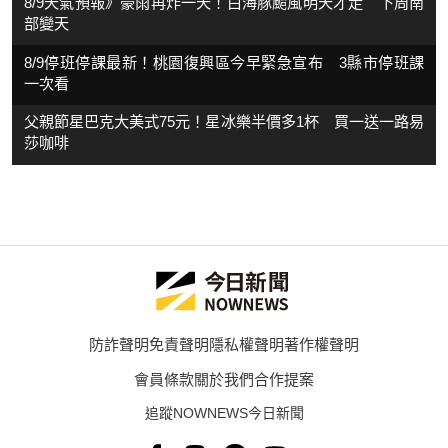
8/9天氣預報》豪雨再炸一天！白海豚颱風明天才走 下周南
部變天
8/9停班停課最新！桃園復興區今早緊急宣布 3縣市停班課
一次看
父親節星巴克大美式75元！星冰樂半價多1杯 買一送一路易
莎咖啡
防詐聲明
免責聲明
隱私權聲明
著作權聲明
會員條款
關於我們
合作提案
追蹤NOWNEWS今日新聞