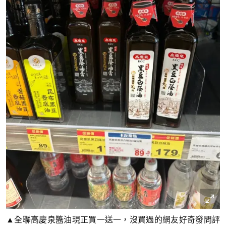
▲全聯高慶泉醬油現正買一送一，沒買過的網友好奇發問評