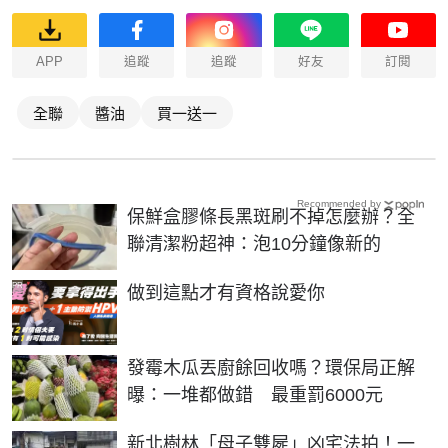
APP
追蹤
追蹤
好友
訂閱
全聯
醬油
買一送一
Recommended by
保鮮盒膠條長黑斑刷不掉怎麼辦？全
聯清潔粉超神：泡10分鐘像新的
PR
做到這點才有資格說愛你
發霉木瓜丟廚餘回收嗎？環保局正解
曝：一堆都做錯 最重罰6000元
新北樹林「母子雙屍」凶宅法拍！一