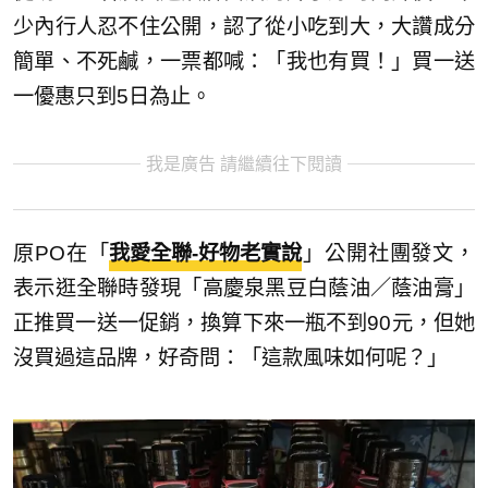
少內行人忍不住公開，認了從小吃到大，大讚成分
簡單、不死鹹，一票都喊：「我也有買！」買一送
一優惠只到5日為止。
我是廣告 請繼續往下閱讀
原PO在「
我愛全聯-好物老實說
」公開社團發文，
表示逛全聯時發現「高慶泉黑豆白蔭油／蔭油膏」
正推買一送一促銷，換算下來一瓶不到90元，但她
沒買過這品牌，好奇問：「這款風味如何呢？」