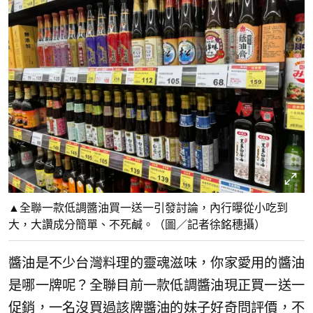
▲全聯一款低調醬油買一送一引發討論，內行曝從小吃到
大，大讚成分簡單、不死鹹。（圖／記者徐銘穗攝）
醬油是不少台灣料理的靈魂滋味，你家愛用的醬油
是哪一牌呢？全聯目前一款低調醬油現正買一送一
促銷，一名沒買過該牌醬油的妹子好奇問評價，不