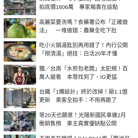
拍底價1606萬 專家揭貴在這點
高麗菜要洗嗎？食藥署公布「正確做
法」 一堆做錯：農藥全吃下肚
吃小火鍋湯匙別再用錯了！內行公開
「撈清湯」絕技：白活20年才懂
獨／台南「水煎包老闆」太犯規！百
萬人搶看 本尊找到了、IG更猛
台鐵「1爛設計」終於改掉！砸1.1億
更新 乘客全拍手：不用再跪了
等20天也願意！光陽新國民車連2月
衝銷售榜 車主真實優缺點公開