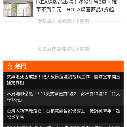
IKEA絕版品出清！沙發狂省3萬、推
車不到千元 HOLA驚喜商品1折起
我是廣告 請繼續往下閱讀
我是廣告 請繼續往下閱讀
熱門
突猝逝死因成謎！肥大叔暴瘦遭猜抱病工作 團隊宣布開直
播揭真相
本周咖啡優惠！7-11美式拿鐵買2送2 寄杯買10送10「特大
杯18元」
台灣人新神鞋是它！台積電魏哲家也穿上 低調藏38年：超
輕水準高