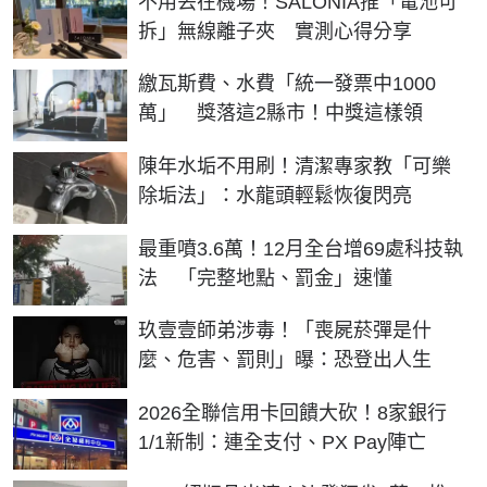
不用丟在機場！SALONIA推「電池可
拆」無線離子夾 實測心得分享
繳瓦斯費、水費「統一發票中1000
萬」 獎落這2縣市！中獎這樣領
陳年水垢不用刷！清潔專家教「可樂
除垢法」：水龍頭輕鬆恢復閃亮
最重噴3.6萬！12月全台增69處科技執
法 「完整地點、罰金」速懂
玖壹壹師弟涉毒！「喪屍菸彈是什
麼、危害、罰則」曝：恐登出人生
2026全聯信用卡回饋大砍！8家銀行
1/1新制：連全支付、PX Pay陣亡