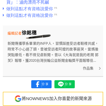
貨」：滷肉漂亮不死鹹
徐銘穗
編輯記者
新聞傳播學系畢業的INFP人，習慣踩進受訪者鞋裡共感，
時常不小心過了頭，曾被受訪者阿嬤的故事逼哭，當媽後
哭點爆低，看不得兒虐新聞。曾以《大海就是我的老闆 郭
芙》報導，獲2020台灣扶輪公益新聞金輪獎平面報導佳...
作品集
分享
分享
將NOWNEWS加入你喜愛的新聞來源