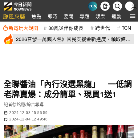
颱風來襲
焦點
即時
要聞
專題
娛樂
運動
全球
新電玩大觀園
88風災伴你成長
跨世代
TCN
2026普發一萬懶人包》國民支援金新進度、領取條
件、地方加碼速看
全聯醬油「內行沒選黑龍」 一低調
老牌賣爆：成分簡單、現買1送1
記者
徐銘穗
/綜合報導
2024-12-03 15:56:59
2024-12-04 12:49:46