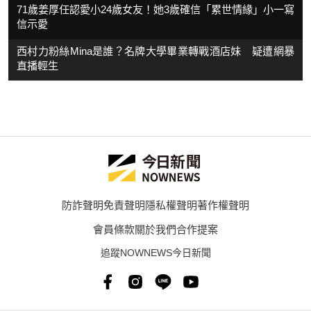
71歲姜厚任認愛小24歲女友！她3歲確信「累世情緣」小一寫
信示愛
西村力粉絲Mina是誰？名牌大學畢業轉戰酒店妹 疑遭網暴
直播輕生
防詐聲明
免責聲明
隱私權聲明
著作權聲明
會員條款
關於我們
合作提案
追蹤NOWNEWS今日新聞