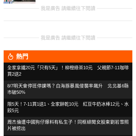
我是廣告 請繼續往下閱讀
我是廣告 請繼續往下閱讀
熱門
全家拿鐵20元「只有5天」！柳橙綠茶10元 父親節7-11咖啡
買2送2
8/7明天會停班停課嗎？白海豚暴風侵襲率飆升 北北基6縣
市破50%
限5天！7-11買1送1、全家餅乾10元 紅豆牛奶冰棒12元、水
餃5元
周杰倫遭中國狗仔爆料有私生子！同框緋聞女股東劉若雪照
片被挖出