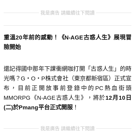
我是廣告 請繼續往下閱讀
重溫20年前的感動！《N-AGE古惑人生》展現冒
險開始
還記得國中那年下課衝網咖打開「古惑人生」的時
光嗎？G・O・P株式會社（東京都新宿區）正式宣
布，目前正開放事前登錄中的PC熱血街頭
MMORPG《N-AGE古惑人生》，將於
12月10日
(二)於Pmang平台正式開服
！
我是廣告 請繼續往下閱讀