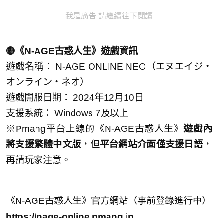
我是廣告 請繼續往下閱讀
🟡《N-AGE古惑人生》遊戲資訊
遊戲名稱： N-AGE ONLINE NEO（エヌエイジ・
オンライン・ネオ）
遊戲開服日期： 2024年12月10日
支援系統： Windows 7及以上
※Pmang平台上線的《N-AGE古惑人生》
遊戲內
將支援繁體中文版
，但
平台網站介面僅支援日語
，
再請玩家注意。
《N-AGE古惑人生》官方網站（事前登錄進行中）
https://nage-online.pmang.jp