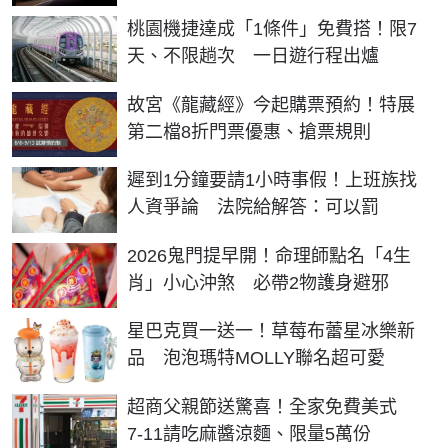
桃園機捷達成「1條件」免費搭！限7
天、不限趟次 一日遊行程出爐
故宮《龍藏經》今起購票預約！特展
第二檔8折門票優惠、搶票規則
遲到1分鐘要請1小時事假！上班族找
人資爭論 法院給解答：可以罰
2026鬼門提早開！命理師點名「4生
肖」小心沖煞 必帶2物護身避邪
星巴克買一送一！草莓布蕾星冰樂新
品 泡泡瑪特MOLLY聯名超可愛
超商父親節送驚喜！全家免費美式
7-11請吃麻醬涼麵、限量5萬份