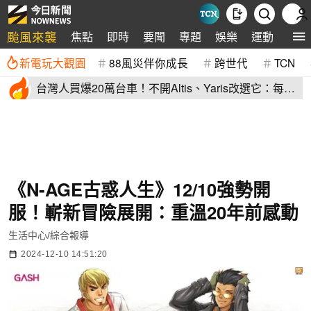
颱風來襲
焦點
即時
要聞
專題
娛樂
運動
全球
新電玩大觀園
88風災伴你成長
跨世代
TCN
台灣人買爆20萬台車！不開Altis、Yaris改選它：每輛
80萬、水準高
《N-AGE古惑人生》12/10強勢開
服！嶄新冒險展開：重溫20年前感動
生活中心/綜合報導
2024-12-10 14:51:20