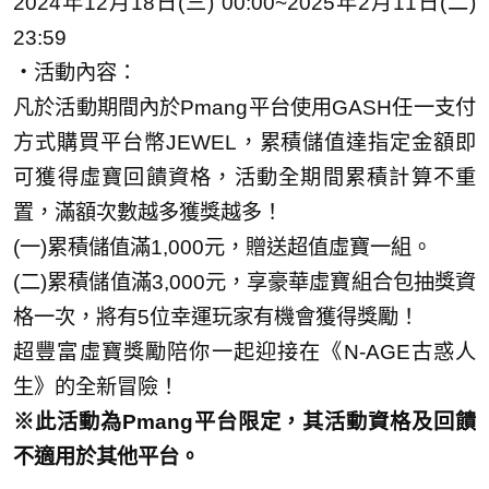
2024年12月18日(三) 00:00~2025年2月11日(二)
23:59
・活動內容：
凡於活動期間內於Pmang平台使用GASH任一支付
方式購買平台幣JEWEL，累積儲值達指定金額即
可獲得虛寶回饋資格，活動全期間累積計算不重
置，滿額次數越多獲獎越多！
(一)累積儲值滿1,000元，贈送超值虛寶一組。
(二)累積儲值滿3,000元，享豪華虛寶組合包抽獎資
格一次，將有5位幸運玩家有機會獲得獎勵！
超豐富虛寶獎勵陪你一起迎接在《N-AGE古惑人
生》的全新冒險！
※此活動為Pmang平台限定，其活動資格及回饋
不適用於其他平台。