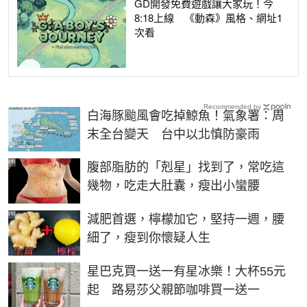
GD開發免費遊戲讓大家玩！今
8:18上線 《動森》風格、網址1
次看
Recommended by
白海豚颱風會吃掉鯨魚！氣象署：周
末全台變天 台中以北慎防豪雨
PR
腹部脂肪的「剋星」找到了，常吃這
幾物，吃走大肚囊，瘦出小蠻腰
PR
減肥首選，檸檬加它，堅持一週，腰
細了，瘦到你懷疑人生
星巴克買一送一有星冰樂！大杯55元
起 路易莎父親節咖啡買一送一