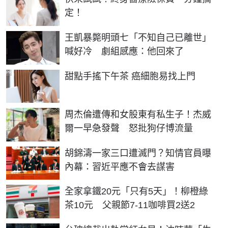
定！
王凱暴斃明頭七「不知自己已離世」
喊好冷 劇組感應：他回來了
PR
甜點手搖下午茶 癌細胞易找上門
周杰倫遭傳和女股東有私生子！杰威
爾一早急發聲 怒批狗仔博流量
胡錦濤一家三口遭滅門？知情官員曝
內幕：習近平應不會去謀害
全家拿鐵20元「只有5天」！柳橙綠
茶10元 父親節7-11咖啡買2送2