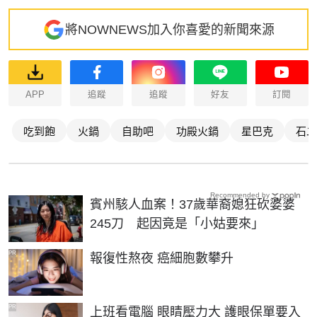
將NOWNEWS加入你喜愛的新聞來源
APP
追蹤
追蹤
好友
訂閱
吃到飽
火鍋
自助吧
功殿火鍋
星巴克
石二
Recommended by
賓州駭人血案！37歲華裔媳狂砍婆婆
245刀 起因竟是「小姑要來」
PR
報復性熬夜 癌細胞數攀升
PR
上班看電腦 眼睛壓力大 護眼保單要入