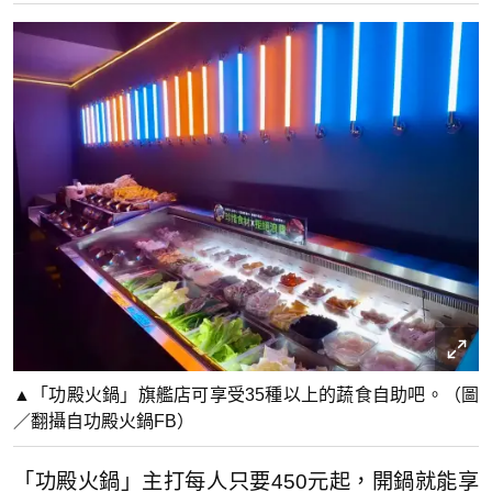
▲「功殿火鍋」旗艦店可享受35種以上的蔬食自助吧。（圖
／翻攝自功殿火鍋FB）
「功殿火鍋」主打每人只要450元起，開鍋就能享