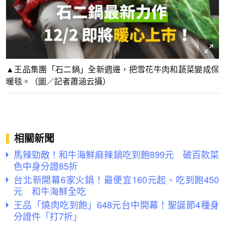
▲王品集團「石二鍋」全新週邊，把雪花牛肉和蔬菜變成保
暖毯。（圖／記者蕭涵云攝）
相關新聞
馬辣勁敵！和牛海鮮麻辣鍋吃到飽899元 破百款菜
色中身分證85折
台北新開幕6家火鍋！最便宜160元起、吃到飽450
元 和牛海鮮全吃
王品「燒肉吃到飽」648元台中開幕！聖誕節4種身
分證件「打7折」