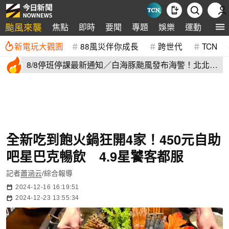
颱風來襲
焦點
即時
要聞
專題
娛樂
運動
全球
新電玩大觀園
88風災伴你成長
跨世代
TCN
8/8停班停課最新通知／白海豚颱風發布海警！北北基
桃明下到紫爆
全新吃到飽火鍋狂開4家！450元自助
吧星巴克暢飲 4.9星饕客都服
記者
蕭涵云
/綜合報導
2024-12-16 16:19:51
2024-12-23 13:55:34