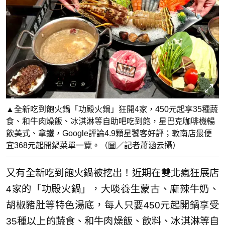
▲全新吃到飽火鍋「功殿火鍋」狂開4家，450元起享35種蔬
食、和牛肉燥飯、冰淇淋等自助吧吃到飽，星巴克咖啡機暢
飲美式、拿鐵，Google評論4.9顆星饕客好評；敦南店最便
宜368元起開鍋菜單一覽。（圖／記者蕭涵云攝）
又有全新吃到飽火鍋被挖出！近期在雙北瘋狂展店
4家的「功殿火鍋」，大啖養生蒙古、麻辣牛奶、
胡椒豬肚等特色湯底，每人只要450元起開鍋享受
35種以上的蔬食、和牛肉燥飯、飲料、冰淇淋等自