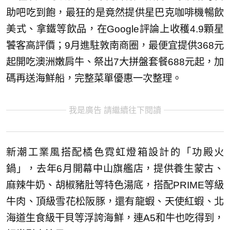
助吧吃到飽，最狂的是竟然提供星巴克咖啡機暢飲
美式、拿鐵等飲品，在Google評論上收穫4.9顆星
饕客高評價；9月進駐敦南商圈，最便宜提供368元
起開吃澳洲嫩肩牛、祭出7大拼盤套餐688元起，加
碼再送海鮮船，完整菜單優惠一次整理。
我是廣告 請繼續往下閱讀
新潮工業風搭配橘色霓虹燈箱設計的「功殿火
鍋」，去年6月開幕中山旗艦店，提供養生蒙古、
麻辣牛奶、胡椒豬肚等特色湯底，搭配PRIME等級
牛肉、頂級雪花松阪豚，還有龍蝦、天使紅蝦、北
海道生食級干貝等浮誇海鮮，連A5和牛也吃得到，