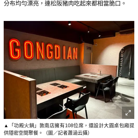
分布均勻漂亮，連松阪豬肉吃起來都相當脆口。
▲「功殿火鍋」敦南店擁有108位席，還設計大圓桌包廂提
供隱密空間聚餐。（圖／記者蕭涵云攝）