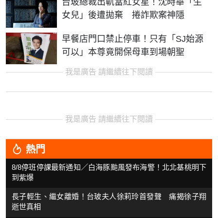
台玻總裁出軌當紅女星！沈時華「生
女兒」後遭拋棄 捲詐欺案神隱
早餐店門口禁止停車！只有「SJ始源
可以」本尊竟開保母車到場朝聖
我是廣告 請繼續往下閱讀
我是廣告 請繼續往下閱讀
熱門
8/8停班停課最新通知／白海豚颱風發布海警！北北基桃明下
到紫爆
長子輕生、繼女離婚！台玻夫人徐莉玲首發聲 痛揭徐子翔
逝世真相