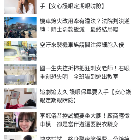
手【安心護眼定期眼睛險】
機車熄火改用牽有違法？法院判決逆
轉：騎士罰款銳減 最終結局曝
PR
空汙來襲機車族請關注癌細胞入侵
國一生失控折掃把狂刺女老師！右眼
重創恐失明 全班嚇到逃出教室
PR
追劇追太久 護眼保單要入手【安心護
眼定期眼睛險】
李冠儀昔控試鏡要坐大腿！廠商應徵
車模 卻是當伴遊還要脫衣驗身
PR
快來試試！終身醫療險保費一分鐘搞