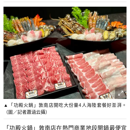
▲「功殿火鍋」敦南店開吃大份量4人海陸套餐好澎湃。
（圖／記者蕭涵云攝）
「功殿火鍋」敦南店在熱門商業地段開鍋最便宜