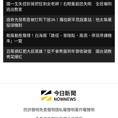
國一生失控折掃把狂刺女老師！右眼重創恐失明 全班嚇到
逃出教室
道奇先發希恩被打到下放3A！羅伯斯罕見說重話：他太執著
投球機制
颱風動態整理！白海豚「路徑、登陸點、風雨、停班停課機
率」一覽
百萬網紅肥大叔是誰？從不會煮飯到年營收破億 國台語教
煮菜爆紅
防詐聲明
免責聲明
隱私權聲明
著作權聲明