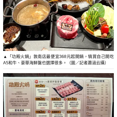
▲「功殿火鍋」敦南店最便宜368元起開鍋，犒賞自己開吃
A5和牛、豪華海鮮盤也選擇很多。（圖／記者蕭涵云攝）