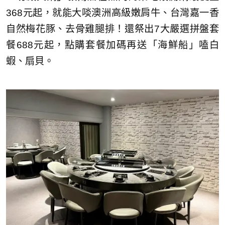
368元起，就能大啖澳洲高級嫩肩牛、台灣嘉一香
自然梅花豚、去骨雞腿排！還祭出7大嚴選拼盤套
餐688元起，點購套餐加碼再送「海鮮船」嗑白
蝦、扇貝。