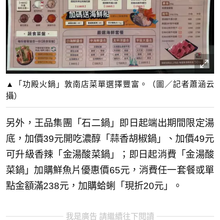
▲「功殿火鍋」敦南店菜單選擇豐富。（圖／記者蕭涵云
攝）
另外，王品集團「石二鍋」即日起端出期間限定湯
底，加價39元開吃濃醇「蒜香胡椒鍋」、加價49元
可升級香辣「金湯酸菜鍋」；即日起消費「金湯酸
菜鍋」加購鮮魚片優惠價65元，消費任一套餐或單
點金額滿238元，加購蛤蜊「現折20元」。
我是廣告 請繼續往下閱讀