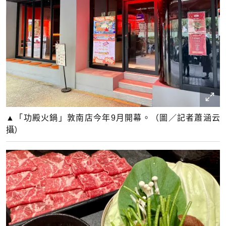
▲「功殿火鍋」敦南店今年9月開幕。（圖／記者蕭涵云
攝）