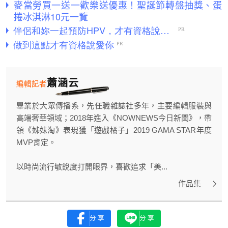
麥當勞買一送一歡樂送優惠！聖誕節轉盤抽獎、蛋
捲冰淇淋10元一覽
蕭涵云
編輯記者
畢業於大眾傳播系，先任職雜誌社多年，主要編輯服裝與
高端奢華領域；2018年進入《NOWNEWS今日新聞》，帶
領《姊妹淘》表現獲「遊戲橘子」2019 GAMA STAR年度
MVP肯定。
以時尚流行敏銳度打開眼界，喜歡追求「美...
作品集
分享
分享