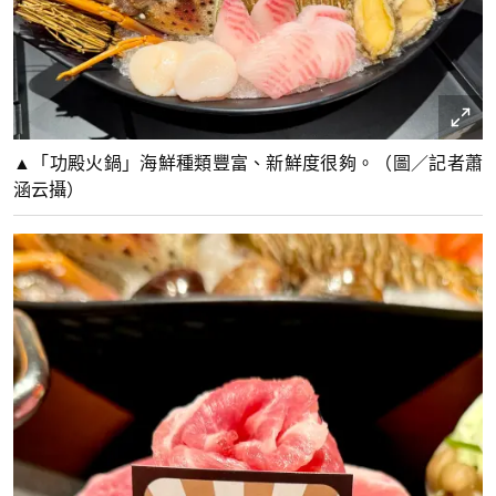
▲「功殿火鍋」海鮮種類豐富、新鮮度很夠。（圖／記者蕭
涵云攝）