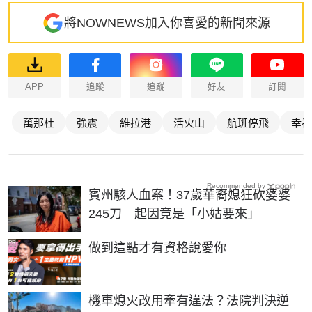
將NOWNEWS加入你喜愛的新聞來源
APP
追蹤
追蹤
好友
訂閱
萬那杜
強震
維拉港
活火山
航班停飛
幸福
Recommended by
賓州駭人血案！37歲華裔媳狂砍婆婆
245刀 起因竟是「小姑要來」
PR
做到這點才有資格說愛你
機車熄火改用牽有違法？法院判決逆