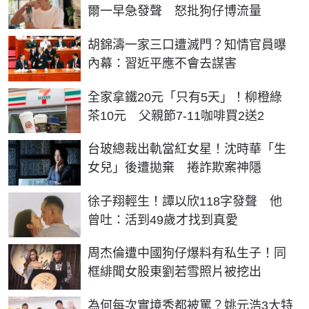
爾一早急發聲 怒批狗仔博流量
胡錦濤一家三口遭滅門？知情官員曝
內幕：習近平應不會去謀害
全家拿鐵20元「只有5天」！柳橙綠
茶10元 父親節7-11咖啡買2送2
台玻總裁出軌當紅女星！沈時華「生
女兒」後遭拋棄 捲詐欺案神隱
徐子翔輕生！譚以欣118字發聲 他
曾吐：活到49歲才找到真愛
周杰倫遭中國狗仔爆料有私生子！同
框緋聞女股東劉若雪照片被挖出
為何每次實境秀都被罵？姚元浩3大特