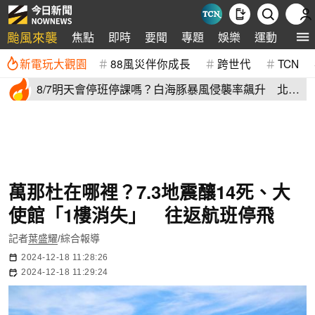
颱風來襲
焦點
即時
要聞
專題
娛樂
運動
全球
新電玩大觀園
88風災伴你成長
跨世代
TCN
8/7明天會停班停課嗎？白海豚暴風侵襲率飆升 北北
基6縣市破50%
萬那杜在哪裡？7.3地震釀14死、大
使館「1樓消失」 往返航班停飛
記者
葉盛耀
/綜合報導
2024-12-18 11:28:26
2024-12-18 11:29:24