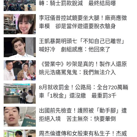
轉：騎士罰款銳減 最終結局曝
李冠儀昔控試鏡要坐大腿！廠商應徵
車模 卻是當伴遊還要脫衣驗身
王凱暴斃明頭七「不知自己已離世」
喊好冷 劇組感應：他回來了
《營業中》吵架是真的！製作人還原
姚元浩痛罵鬼鬼：我們無法介入
8月就收罰金！公路局：全台720萬輛
車「1稅金」還沒繳 最重罰3千
出國前先檢查！護照被「動手腳」遭
拒絕入境 苦主無奈：快要暈倒
周杰倫遭傳和女股東有私生子！杰威