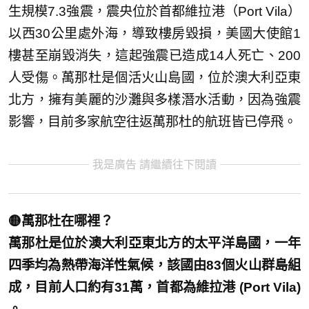
生規模7.3強震，震央位於首都維拉港（Port Vila）
以西30公里處外海，導致樓房毀損，美國大使館1
樓甚至崩毀消失，這起強震已造成14人死亡、200
人受傷。萬那杜是個活火山島國，位於澳大利亞東
北方，擁有美麗的沙灘與多樣潛水活動，因為強震
影響，目前多家航空往返萬那杜的航班皆已停飛。
我是廣告 請繼續往下閱讀
🟡萬那杜在哪裡？
萬那杜是位於澳大利亞東北方的太平洋島國，一年
四季均為熱帶海洋性氣候，該國由83個火山群島組
成，目前人口約有31萬，首都為維拉港 (Port Vila)