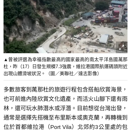
▲曾被評選為幸福指數最高的國家最高的南太平洋島國萬那
杜，昨（17）日發生規模7.3強震，維拉港國際航運碼頭附近
出現山體滑坡狀況。（圖／美聯社／達志影像）
多數旅客到萬那杜的旅遊行程包含搭船欣賞海景，
也可前進內陸欣賞文化遺產，而活火山腳下還有雨
林，還可玩水肺潛水或浮潛。目前想從台灣出發，
通常是選擇先搭機至布里斯本或奧克蘭，再轉機到
位於首都維拉港（Port Vila）北郊約3公里處的包