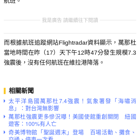
航班。
我是廣告 請繼續往下閱讀
而根據航班追蹤網站Flightradar資料顯示，萬那杜
當地時間在昨（17）天下午12時47分發生規模7.3
強震後，沒有任何航班在維拉港降落。
相關新聞
太平洋島國萬那杜7.4強震！氣象署發「海嘯消
息」：對台灣無影響
萬那杜強震更多慘況曝！美國使館重創關閉 紐國
遊客：100%有人亡
奇美博物館「聖誕週末」登場 百場活動、攤食、
交通、停車一次看