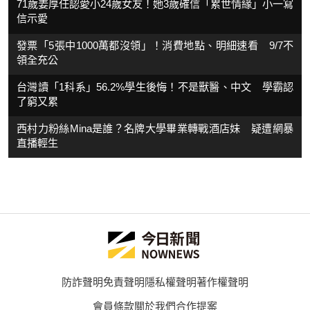
71歲姜厚任認愛小24歲女友！她3歲確信「累世情緣」小一寫
信示愛
發票「5張中1000萬都沒領」！消費地點、明細速看 9/7不
領全充公
台灣讀「1科系」56.2%學生後悔！不是獸醫、中文 學霸認
了窮又累
西村力粉絲Mina是誰？名牌大學畢業轉戰酒店妹 疑遭網暴
直播輕生
防詐聲明
免責聲明
隱私權聲明
著作權聲明
會員條款
關於我們
合作提案