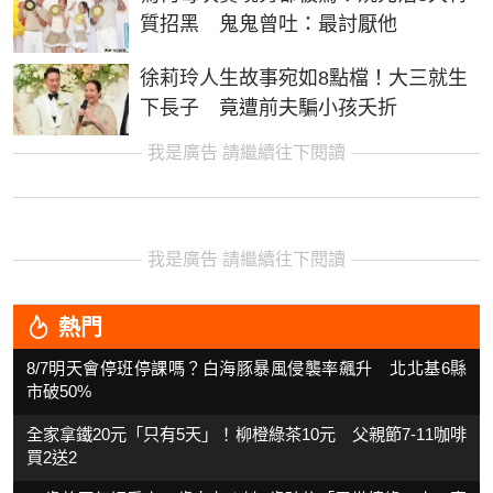
質招黑 鬼鬼曾吐：最討厭他
徐莉玲人生故事宛如8點檔！大三就生
下長子 竟遭前夫騙小孩夭折
我是廣告 請繼續往下閱讀
我是廣告 請繼續往下閱讀
熱門
8/7明天會停班停課嗎？白海豚暴風侵襲率飆升 北北基6縣
市破50%
全家拿鐵20元「只有5天」！柳橙綠茶10元 父親節7-11咖啡
買2送2