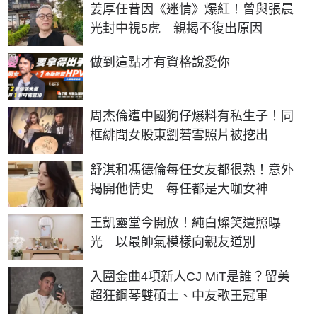
姜厚任昔因《迷情》爆紅！曾與張晨
光封中視5虎 親揭不復出原因
PR
做到這點才有資格說愛你
周杰倫遭中國狗仔爆料有私生子！同
框緋聞女股東劉若雪照片被挖出
舒淇和馮德倫每任女友都很熟！意外
揭開他情史 每任都是大咖女神
王凱靈堂今開放！純白燦笑遺照曝
光 以最帥氣模樣向親友道別
入圍金曲4項新人CJ MiT是誰？留美
超狂鋼琴雙碩士、中友歌王冠軍