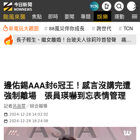
颱風來襲
娛樂
焦點
即時
要聞
專題
運動
全
新電玩大觀園
88風災伴你成長
跨世代
TCN
長子輕生、繼女離婚！台玻夫人徐莉玲首發聲 痛揭
徐子翔逝世真相
邊佑錫AAA封6冠王！感言沒講完遭
強制離場 張員瑛嚇到忘表情管理
記者
呂品萱
／綜合報導
2024-12-28 14:02:02
2024-12-28 18:24:08