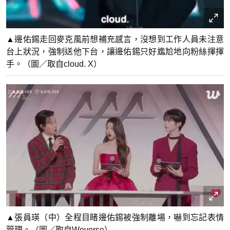
▲邊佑錫走回麥克風前想補充感言，沒想到工作人員未注意
台上狀況，強制送他下台，讓邊佑錫只好尷尬地向粉絲揮揮
手。（圖／取自cloud. X）
▲張員瑛（中）全程目睹邊佑錫被強制離場，嚇到忘記表情
管理。（圖／取自Weverse）