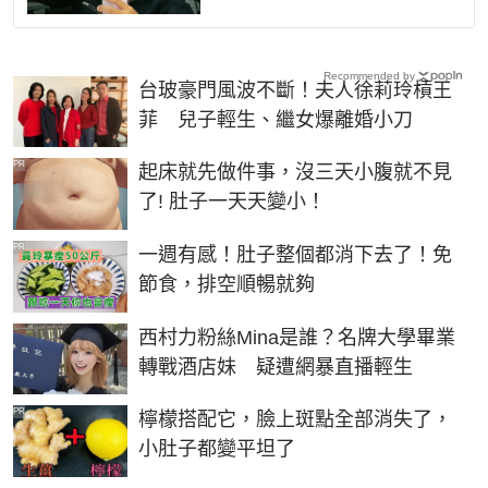
Recommended by
台玻豪門風波不斷！夫人徐莉玲槓王
菲 兒子輕生、繼女爆離婚小刀
PR
起床就先做件事，沒三天小腹就不見
了! 肚子一天天變小！
PR
一週有感！肚子整個都消下去了！免
節食，排空順暢就夠
西村力粉絲Mina是誰？名牌大學畢業
轉戰酒店妹 疑遭網暴直播輕生
PR
檸檬搭配它，臉上斑點全部消失了，
小肚子都變平坦了