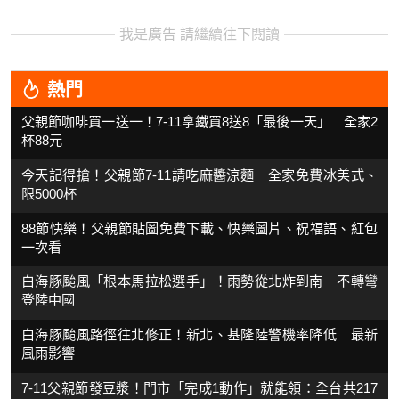
我是廣告 請繼續往下閱讀
熱門
父親節咖啡買一送一！7-11拿鐵買8送8「最後一天」 全家2
杯88元
今天記得搶！父親節7-11請吃麻醬涼麵 全家免費冰美式、
限5000杯
88節快樂！父親節貼圖免費下載、快樂圖片、祝福語、紅包
一次看
白海豚颱風「根本馬拉松選手」！雨勢從北炸到南 不轉彎
登陸中國
白海豚颱風路徑往北修正！新北、基隆陸警機率降低 最新
風雨影響
7-11父親節發豆漿！門市「完成1動作」就能領：全台共217