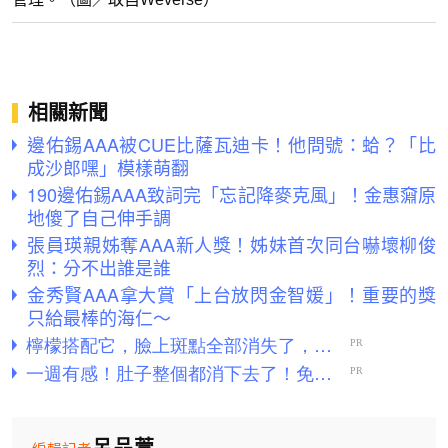
相關新聞
邊佑錫AAA被CUE比薩瓦迪卡！他問號：蛤？「比
成沙郎嘿」模樣萌翻
190邊佑錫AAA致詞完「忘記降麥克風」！金惠奫原
地傻了自己伸手調
張員瑛親姊奪AAA新人獎！姊妹首次同台嚇壞柳俊
烈：分不出誰是誰
金秀賢AAA拿大賞「上台放閃金智媛」！重要的獎
只給最棒的海仁～
呂品萱