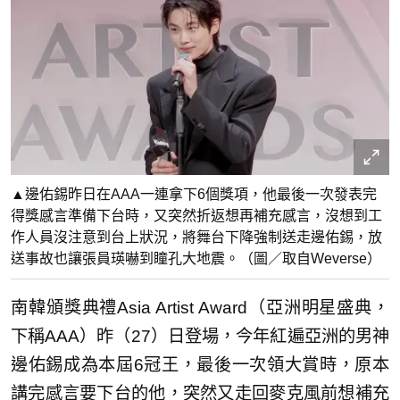
▲邊佑錫昨日在AAA一連拿下6個獎項，他最後一次發表完
得獎感言準備下台時，又突然折返想再補充感言，沒想到工
作人員沒注意到台上狀況，將舞台下降強制送走邊佑錫，放
送事故也讓張員瑛嚇到瞳孔大地震。（圖／取自Weverse）
南韓頒獎典禮Asia Artist Award（亞洲明星盛典，
下稱AAA）昨（27）日登場，今年紅遍亞洲的男神
邊佑錫成為本屆6冠王，最後一次領大賞時，原本
講完感言要下台的他，突然又走回麥克風前想補充