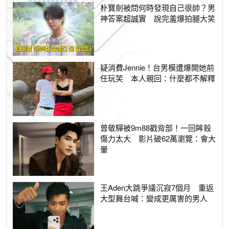
朴寶劍被問何時發現自己很帥？男
神答案超誠實 說完羞爆拍腿大笑
疑消費Jennie！台男模遭爆開她前
任玩笑 本人親回：什麼都不解釋
曾敬驊被9m88戳背部！一回眸殺
傷力太大 影片破62萬瀏覽：會大
暈
王Aden大跳爭議沉寂7個月 重返
大型舞台喊：變成更厲害的男人