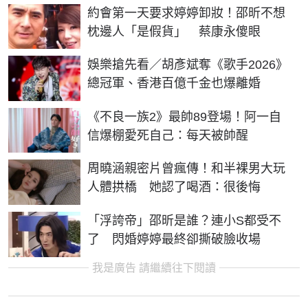
約會第一天要求婷婷卸妝！邵昕不想
枕邊人「是假貨」 蔡康永傻眼
娛樂搶先看／胡彥斌奪《歌手2026》
總冠軍、香港百億千金也爆離婚
《不良一族2》最帥89登場！阿一自
信爆棚愛死自己：每天被帥醒
周曉涵親密片曾瘋傳！和半裸男大玩
人體拱橋 她認了喝酒：很後悔
「浮誇帝」邵昕是誰？連小S都受不
了 閃婚婷婷最終卻撕破臉收場
我是廣告 請繼續往下閱讀