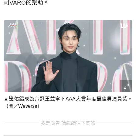
司VARO的幫助。
▲邊佑錫成為六冠王並拿下AAA大賞年度最佳男演員獎。
（圖／Weverse）
我是廣告 請繼續往下閱讀