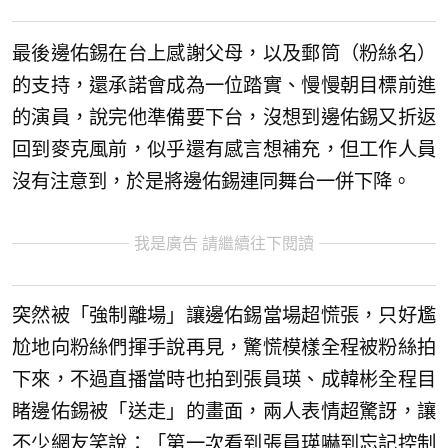
最後邊佑錫在台上感謝父母，以及郵筒（粉絲名）
的支持，還承諾會成為一位踏實、慢慢朝目標前進
的演員，說完他準備要下台，沒想到邊佑錫又折返
回到麥克風前，似乎還有感言想補充，但工作人員
沒有注意到，於是將邊佑錫連同舞台一併下降。
我是廣告 請繼續往下閱讀
突然被「強制離場」讓邊佑錫當場超慌張，只好尷
尬地向粉絲們揮手說再見，驚慌模樣全程被粉絲拍
下來，不過直播當時也拍到張員瑛、成韓彬全程目
睹邊佑錫被「送走」的畫面，兩人表情超驚訝，讓
不少網友笑說：「第一次看到張員瑛嚇到忘記控制