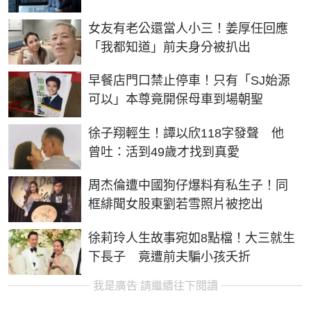
女友有老公還當人小三！姜厚任回應
「我都知道」前夫身分被扒出
早餐店門口禁止停車！只有「SJ始源
可以」本尊竟開保母車到場朝聖
徐子翔輕生！譚以欣118字發聲 他
曾吐：活到49歲才找到真愛
周杰倫遭中國狗仔爆料有私生子！同
框緋聞女股東劉若雪照片被挖出
徐莉玲人生故事宛如8點檔！大三就生
下長子 竟遭前夫騙小孩夭折
我是廣告 請繼續往下閱讀