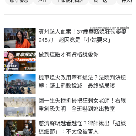
Recommended by
賓州駭人血案！37歲華裔媳狂砍婆婆
245刀 起因竟是「小姑要來」
PR
做到這點才有資格說愛你
機車熄火改用牽有違法？法院判決逆
轉：騎士罰款銳減 最終結局曝
國一生失控折掃把狂刺女老師！右眼
重創恐失明 全班嚇到逃出教室
慈濟聲明越看越怪？律師揪出「避談
這細節」：不太像被害人