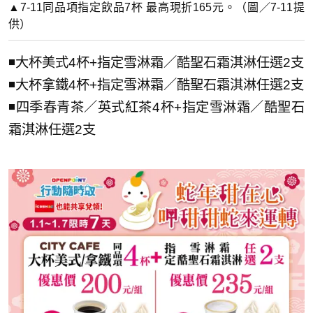
▲7-11同品項指定飲品7杯 最高現折165元。（圖／7-11提
供）
◾大杯美式4杯+指定雪淋霜／酷聖石霜淇淋任選2支
◾大杯拿鐵4杯+指定雪淋霜／酷聖石霜淇淋任選2支
◾四季春青茶／英式紅茶4杯+指定雪淋霜／酷聖石
霜淇淋任選2支