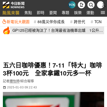
颱風來襲
焦點
即時
要聞
專題
娛樂
運動
全球
新電玩大觀園
88風災伴你成長
跨世代
TCN
GP125已經被淘汰了！台灣最省油機車出爐 1公升油
「猛騎65公里」
五六日咖啡優惠！7-11「特大」咖啡
3杯100元 全家拿鐵10元多一杯
記者
鍾怡婷
/綜合報導
2025-01-03 09:22:43