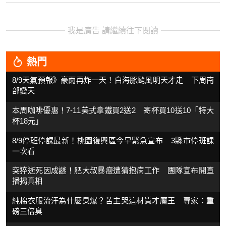
我是廣告 請繼續往下閱讀
熱門
8/9天氣預報》豪雨再炸一天！白海豚颱風明天才走 下周南
部變天
本周咖啡優惠！7-11美式拿鐵買2送2 寄杯買10送10「特大
杯18元」
8/9停班停課最新！桃園復興區今早緊急宣布 3縣市停班課
一次看
突猝逝死因成謎！肥大叔暴瘦遭猜抱病工作 團隊宣布開直
播揭真相
純棉衣服流汗為什麼臭爆？苦主哭這材質才魔王 專家：重
磅三倍臭