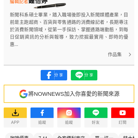
鍾怡婷
編輯記者
新聞科系碩士畢業，踏入職場後即投入新聞媒體產業，目
前是主跑超商、百貨與零售通路的消費線記者，長期專注
於消費新聞領域，從第一手採訪、掌握通路端動態，到每
日促銷資訊的分析與報導，致力挖掘最實用、即時的優
惠...
作品集
分享
分享
將NOWNEWS加入你喜愛的新聞來源
APP
追蹤
追蹤
好友
訂閱
咖啡優惠
7-11
全家便利商店
買一送一
特大杯