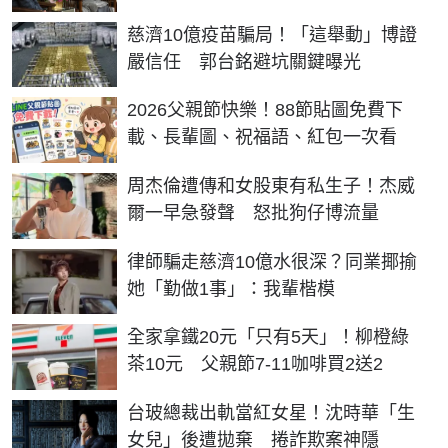
慈濟10億疫苗騙局！「這舉動」博證
嚴信任 郭台銘避坑關鍵曝光
2026父親節快樂！88節貼圖免費下
載、長輩圖、祝福語、紅包一次看
周杰倫遭傳和女股東有私生子！杰威
爾一早急發聲 怒批狗仔博流量
律師騙走慈濟10億水很深？同業揶揄
她「勤做1事」：我輩楷模
全家拿鐵20元「只有5天」！柳橙綠
茶10元 父親節7-11咖啡買2送2
台玻總裁出軌當紅女星！沈時華「生
女兒」後遭拋棄 捲詐欺案神隱