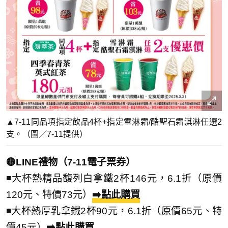
▲7-11同品項指定飲品4杯+指定雪淋霜/酷聖石霜淇淋任選2
支。（圖／7-11提供）
🟡LINE禮物（7-11電子票券）
◾大杯熱精品馥列白拿鐵2杯146元，6.1折（原價
120元、特價73元）
➡️點此購買
◾大杯熱厚乳拿鐵2杯90元，6.1折（原價65元、特
價45元）
➡️點此購買