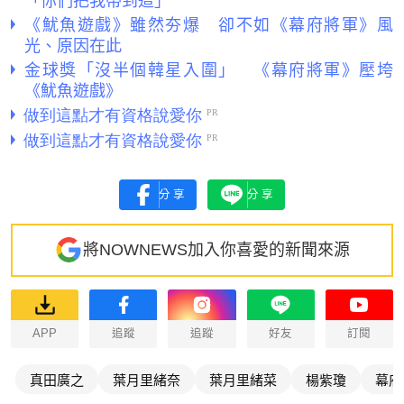
《魷魚遊戲》雖然夯爆 卻不如《幕府將軍》風
光、原因在此
金球獎「沒半個韓星入圍」 《幕府將軍》壓垮
《魷魚遊戲》
分享
分享
將NOWNEWS加入你喜愛的新聞來源
APP
追蹤
追蹤
好友
訂閱
真田廣之
葉月里緒奈
葉月里緒菜
楊紫瓊
幕府