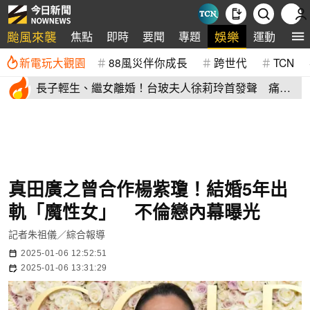
颱風來襲
娛樂
焦點
即時
要聞
專題
運動
全
新電玩大觀園
88風災伴你成長
跨世代
TCN
長子輕生、繼女離婚！台玻夫人徐莉玲首發聲 痛揭
徐子翔逝世真相
真田廣之曾合作楊紫瓊！結婚5年出
軌「魔性女」 不倫戀內幕曝光
記者朱祖儀／綜合報導
2025-01-06 12:52:51
2025-01-06 13:31:29