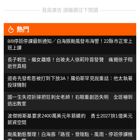
我是廣告 請繼續往下閱讀
熱門
8/8停班停課最新通知／白海豚颱風發布海警！22縣市正常上
班上課
長子輕生、繼女離婚！台玻夫人徐莉玲首發聲 痛揭徐子翔
逝世真相
道奇先發希恩被打到下放3A！羅伯斯罕見說重話：他太執著
投球機制
國一生失控折掃把狂刺女老師！右眼重創恐失明 全班嚇到
逃出教室
波傑姆斯基要求2400萬美元年薪續約 勇士2027拚1億美元
薪資空間
颱風動態整理！白海豚「路徑、登陸點、風雨、停班停課機