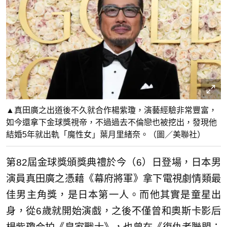
▲真田廣之出道後不久就合作楊紫瓊，演藝經驗非常豐富，
如今還拿下金球獎視帝，不過過去不倫戀也被挖出，發現他
結婚5年就出軌「魔性女」葉月里緒奈。（圖／美聯社）
第82屆金球獎頒獎典禮於今（6）日登場，日本男
演員真田廣之憑藉《幕府將軍》拿下電視劇情類最
佳男主角獎，是日本第一人。而他其實是童星出
身，從6歲就開始演戲，之後不僅曾和奧斯卡影后