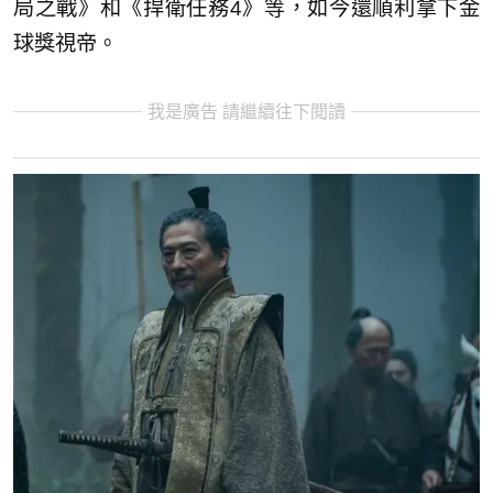
局之戰》和《捍衛任務4》等，如今還順利拿下金
球獎視帝。
我是廣告 請繼續往下閱讀