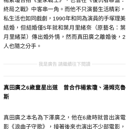
楊紫瓊合拍《皇家戰士》，也曾在《復仇者聯盟：
終局之戰》中客串一角。而他不只演藝生活精彩，
私生活也如同戲劇，1990年和同為演員的手塚理美
結婚，但結婚僅5年就和葉月里緒奈（原藝名：葉
月里緒菜）傳出婚外情，然而真田廣之離婚後，2
人也隨之分手。
我是廣告 請繼續往下閱讀
真田廣之6歲童星出道 曾合作楊紫瓊、湯姆克魯
斯
真田廣之本名為下澤廣之，他在6歲時就曾出演電
影《浪曲子守歌》，接著後來也演出不少部電影，