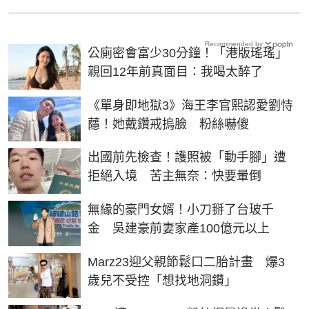
Recommended by
公廁密會富少30分鐘！「港版瑤瑤」
親回12年前真面目：我喝太醉了
《單身即地獄3》海王李官熙認愛劉恃
蘟！她戴鑽戒摀臉 粉絲嚇傻
出國前先檢查！護照被「動手腳」遭
拒絕入境 苦主無奈：快要暈倒
無緣的豪門女婿！小刀掰了台玻千
金 吳建豪前妻家產100億元以上
Marz23迎父親節鬆口二胎計畫 爆3
歲兒不受控「想找地洞鑽」