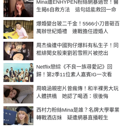
Mina遭ENHYPEN粉絲網暴過世！醫
生揭6自救方法 這句話能救回一命
爆婚變台玻二千金！5566小刀昔砸百
萬辦世紀婚禮 連戰擔任證婚人
周杰倫遭中國狗仔爆料有私生子！同
框緋聞女股東劉若雪照片被挖出
Netflix戀綜《不良一族尋愛記》回
歸！第2季11位素人嘉賓IG一次看
周曉涵親密片曾瘋傳！和半裸男大玩
人體拱橋 她認了喝酒：很後悔
西村力粉絲Mina是誰？名牌大學畢業
轉戰酒店妹 疑遭網暴直播輕生