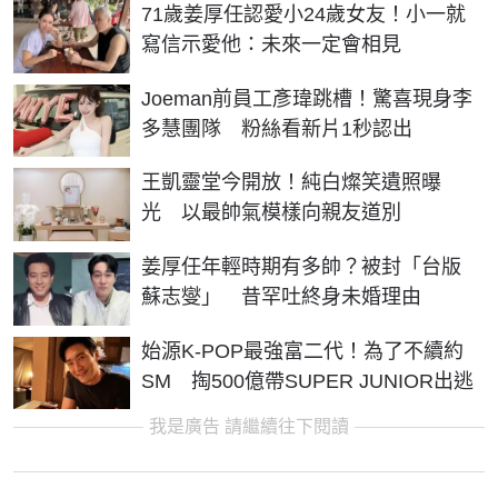
71歲姜厚任認愛小24歲女友！小一就
寫信示愛他：未來一定會相見
Joeman前員工彥瑋跳槽！驚喜現身李
多慧團隊 粉絲看新片1秒認出
王凱靈堂今開放！純白燦笑遺照曝
光 以最帥氣模樣向親友道別
姜厚任年輕時期有多帥？被封「台版
蘇志燮」 昔罕吐終身未婚理由
始源K-POP最強富二代！為了不續約
SM 掏500億帶SUPER JUNIOR出逃
我是廣告 請繼續往下閱讀