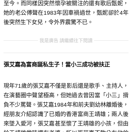
至今。而同樣因突然懷孕被關注的還有歌后甄妮，
她的老公傅聲在1983年因車禍過世，甄妮卻於4年
後突然生下女兒，令外界震驚不已。
我是廣告 請繼續往下閱讀
張艾嘉為富商誕私生子！當小三成功被扶正
現年71歲的張艾嘉不僅是影后還是歌手、主持人，
在演藝圈中聲望極高，但她過去曾因當「小三」揹
負不少罵聲。張艾嘉1984年和前夫劉幼林離婚後，
經朋友介紹認識了已婚的香港富商王靖雄；兩人後
來墜入愛河，張艾嘉甚至懷了王靖雄的小孩，但由