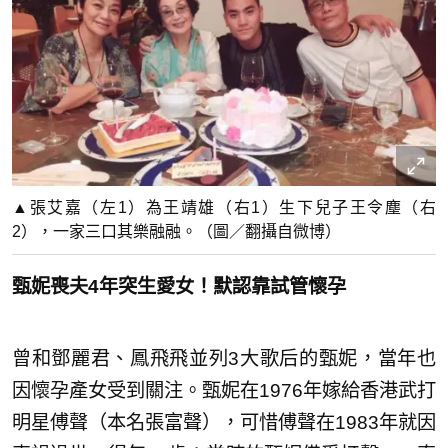
▲張艾嘉（左1）為王靖雄（右1）生下兒子王令塵（右
2），一家三口其樂融融。（圖／翻攝自微博）
甄妮喪夫4年突生愛女！默認靠試管懷孕
曾和鄧麗君、鳳飛飛並列3大歌后的甄妮，當年也
因懷孕產女受到關注。甄妮在1976年嫁給香港武打
明星傅聲（本名張富聲），可惜傅聲在1983年就因