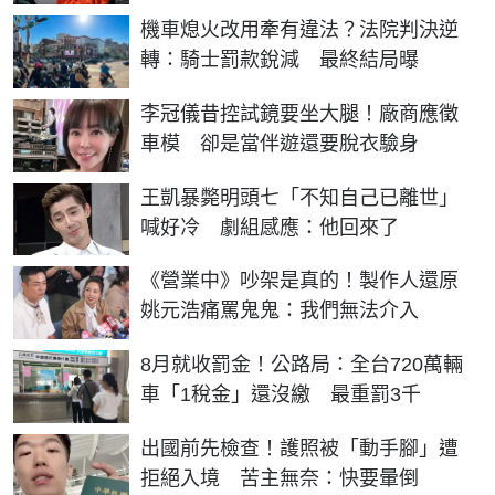
機車熄火改用牽有違法？法院判決逆
轉：騎士罰款銳減 最終結局曝
李冠儀昔控試鏡要坐大腿！廠商應徵
車模 卻是當伴遊還要脫衣驗身
王凱暴斃明頭七「不知自己已離世」
喊好冷 劇組感應：他回來了
《營業中》吵架是真的！製作人還原
姚元浩痛罵鬼鬼：我們無法介入
8月就收罰金！公路局：全台720萬輛
車「1稅金」還沒繳 最重罰3千
出國前先檢查！護照被「動手腳」遭
拒絕入境 苦主無奈：快要暈倒