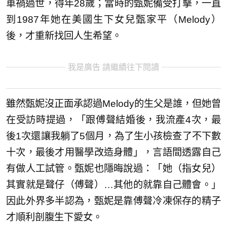
車禍過世，得年28歲；當時的甄妮備受打擊，一直
到1987年她在美國生下女兒甄家平（Melody）
後，才重新找回人生希望。
我是廣告 請繼續往下閱讀
雖然甄妮沒正面承認過Melody的生父是誰，但她曾
在受訪時提過，「跟傅聲結婚後，我流產4次，最
後1次還讓我躺了5個月，為了生小孩檢查了不下數
十次，最後才用醫學改造身體」，言語間透露自己
有做人工試管。甄妮也隱晦說過：「她（指女兒）
其實就是聲仔（傅聲）…其他的就靠自己體會。」
因此外界多半認為，甄妮是靠傅聲冷凍保存的精子
才順利剖腹生下愛女。