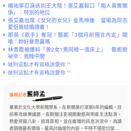
楊祐寧忍淚送別王大陸！張艾嘉鬆口「兩人真實關
係」：特別的地位
張艾嘉出席《女兒的女兒》金馬映後 當場為同志
愛侶簽結婚證書！
那英《歌手》奪冠！甄妮「3個月前預言內定」開
嗆：妳好意思贏嗎
林青霞被爆料「曾2女1男同睡一張床上」 甄妮掀
祕辛：我睡中間
藍詩孟
編輯記者
畢業於文化大學新聞學系、在新聞業打滾第6年的編輯，目
前專攻娛樂議題，長期關注影視圈動態與明星生活點滴。
熱愛挖掘八卦、追尋真相，並在龐雜的訊息洪流中，為讀
者篩選最有價值、最具討論度的內容。平時不僅密切留...