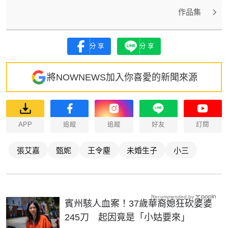
作品集
分享
分享
將NOWNEWS加入你喜愛的新聞來源
APP
追蹤
追蹤
好友
訂閱
張艾嘉
甄妮
王令塵
未婚生子
小三
Recommended by
賓州駭人血案！37歲華裔媳狂砍婆婆
245刀 起因竟是「小姑要來」