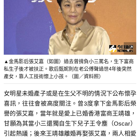
▲金馬影后張艾嘉（如圖）過去曾揹負小三罵名，生下富商
私生子後才被扶正。歌后甄妮則在老公傅聲過世4年後突然
產女，靠人工技術懷上小孩。（圖／資料照）
女明星未婚產子或是在生父不明的情況下公布懷孕
喜訊，往往會被高度關注。曾3度拿下金馬影后榮
譽的張艾嘉，當年就是愛上已婚香港富商王靖雄，
甘願為其當小三還獨自生下兒子王令塵（Oscar）
引起熱議；後來王靖雄離婚再娶張艾嘉，兩人相愛