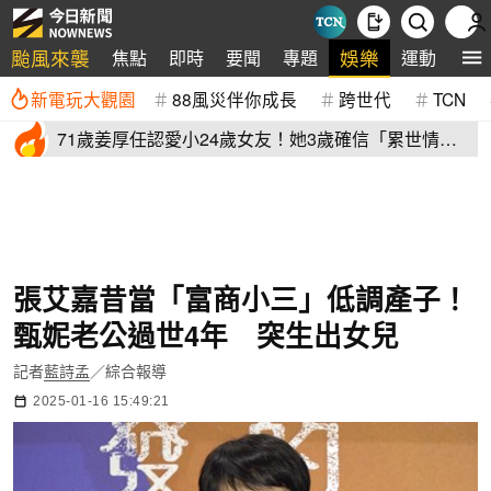
颱風來襲
娛樂
焦點
即時
要聞
專題
運動
全
新電玩大觀園
88風災伴你成長
跨世代
TCN
71歲姜厚任認愛小24歲女友！她3歲確信「累世情
緣」小一寫信示愛
張艾嘉昔當「富商小三」低調產子！
甄妮老公過世4年 突生出女兒
記者
藍詩孟
／綜合報導
2025-01-16 15:49:21