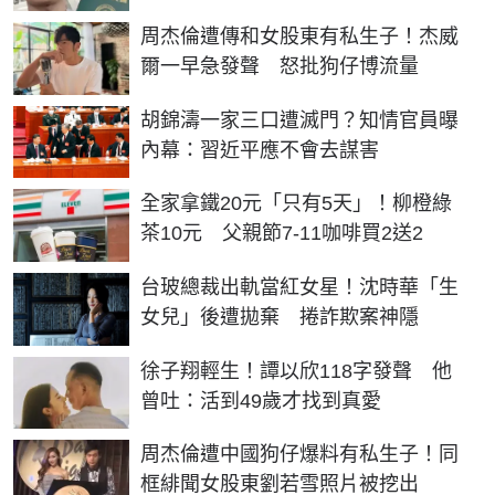
周杰倫遭傳和女股東有私生子！杰威
爾一早急發聲 怒批狗仔博流量
胡錦濤一家三口遭滅門？知情官員曝
內幕：習近平應不會去謀害
全家拿鐵20元「只有5天」！柳橙綠
茶10元 父親節7-11咖啡買2送2
台玻總裁出軌當紅女星！沈時華「生
女兒」後遭拋棄 捲詐欺案神隱
徐子翔輕生！譚以欣118字發聲 他
曾吐：活到49歲才找到真愛
周杰倫遭中國狗仔爆料有私生子！同
框緋聞女股東劉若雪照片被挖出