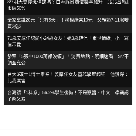
8/7明天會停班停課嗎？白海豚暴風侵襲率飆升 北北基6縣
市破50%
全家拿鐵20元「只有5天」！柳橙綠茶10元 父親節7-11咖啡
買2送2
71歲姜厚任認愛小24歲女友！她3歲確信「累世情緣」小一寫
信示愛
發票「5張中1000萬都沒領」！消費地點、明細速看 9/7不
領全充公
台大3碩士1博士畢業！姜厚任女友童芯學歷超狂 他讚爆：
比我厲害
台灣讀「1科系」56.2%學生後悔！不是獸醫、中文 學霸認
了窮又累