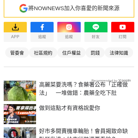
將NOWNEWS加入你喜愛的新聞來源
APP
追蹤
追蹤
好友
訂閱
管委會
社區規約
住戶權益
罰錢
法律知識
Recommended by
高麗菜要洗嗎？食藥署公布「正確做
法」 一堆做錯：農藥全吃下肚
PR
做到這點才有資格說愛你
好市多開賣機車輪胎！會員揭致命缺