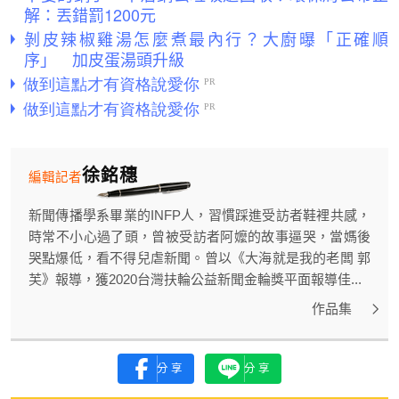
解：丟錯罰1200元
剝皮辣椒雞湯怎麼煮最內行？大廚曝「正確順
序」 加皮蛋湯頭升級
徐銘穗
編輯記者
新聞傳播學系畢業的INFP人，習慣踩進受訪者鞋裡共感，
時常不小心過了頭，曾被受訪者阿嬤的故事逼哭，當媽後
哭點爆低，看不得兒虐新聞。曾以《大海就是我的老闆 郭
芙》報導，獲2020台灣扶輪公益新聞金輪獎平面報導佳...
作品集
分享
分享