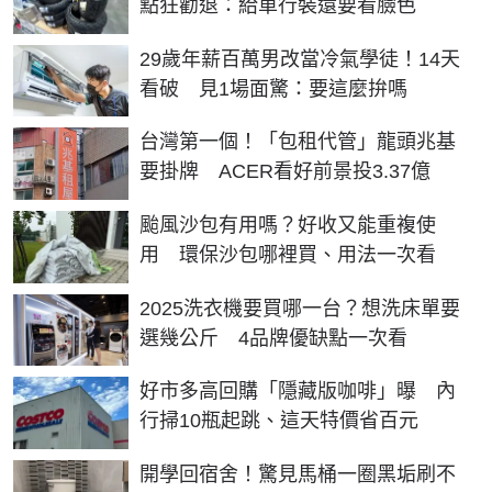
點狂勸退：給車行裝還要看臉色
29歲年薪百萬男改當冷氣學徒！14天
看破 見1場面驚：要這麼拚嗎
台灣第一個！「包租代管」龍頭兆基
要掛牌 ACER看好前景投3.37億
颱風沙包有用嗎？好收又能重複使
用 環保沙包哪裡買、用法一次看
2025洗衣機要買哪一台？想洗床單要
選幾公斤 4品牌優缺點一次看
好市多高回購「隱藏版咖啡」曝 內
行掃10瓶起跳、這天特價省百元
開學回宿舍！驚見馬桶一圈黑垢刷不