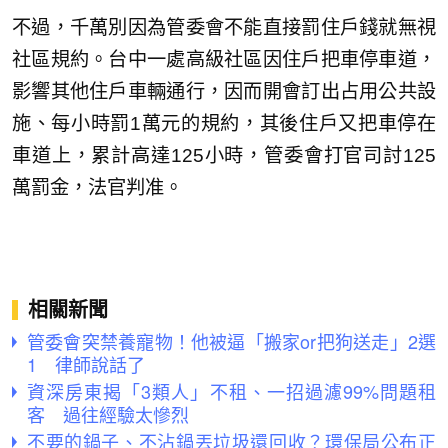
不過，千萬別因為管委會不能直接罰住戶錢就無視
社區規約。台中一處高級社區因住戶把車停車道，
影響其他住戶車輛通行，因而開會訂出占用公共設
施、每小時罰1萬元的規約，其後住戶又把車停在
車道上，累計高達125小時，管委會打官司討125
萬罰金，法官判准。
相關新聞
管委會突禁養寵物！他被逼「搬家or把狗送走」2選
1 律師說話了
資深房東揭「3類人」不租、一招過濾99%問題租
客 過往經驗太慘烈
不要的鍋子、不沾鍋丟垃圾還回收？環保局公布正