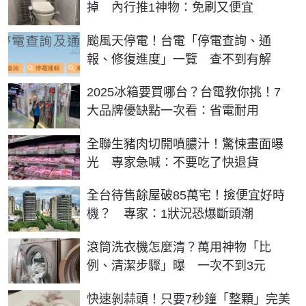
掉 內行推1神物：免刷又便宜
颱風天停電！台電「停電查詢、通
報、修復進度」一覽 查不到有解
2025冰箱要買哪台？台電教你挑！7
大品牌優缺點一次看：省電耐用
全聯生豬肉切開噴膿汁！驚悚畫面曝
光 專家急喊：不要吃了快退貨
全台待售餘屋破85萬宅！撿便宜好時
機？ 專家：1狀況恐爆斷頭潮
滾筒洗衣機怎麼清？萬用神物「比
例、清潔步驟」曝 一次不到3元
快速剝蒜頭！只要7秒鐘「整顆」完美