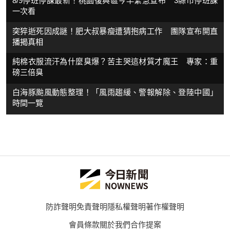
8/9停班停課最新！桃園復興區今早緊急宣布 3縣市停班課
一次看
突猝逝死因成謎！肥大叔暴瘦遭猜抱病工作 團隊宣布開直
播揭真相
純棉衣服流汗為什麼臭爆？苦主哭這材質才魔王 專家：重
磅三倍臭
白海豚颱風動態整理！「風雨趨緩、警報解除、登陸中國」
時間一覽
防詐聲明
免責聲明
隱私權聲明
著作權聲明
會員條款
關於我們
合作提案