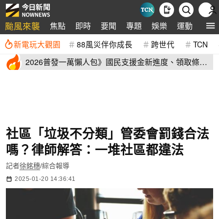
颱風來襲
焦點
即時
要聞
專題
娛樂
運動
全球
新電玩大觀園
88風災伴你成長
跨世代
TCN
2026普發一萬懶人包》國民支援金新進度、領取條
件、地方加碼速看
社區「垃圾不分類」管委會罰錢合法
嗎？律師解答：一堆社區都違法
記者
徐銘穗
/綜合報導
2025-01-20 14:36:41