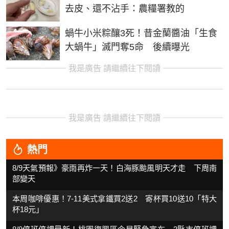
去皮、還不沾手：農糧署教的
蝸牛小米粽釀3死！昔金蘭醬油「生食
大蝸牛」滅門奪5命 後續曝光
我是廣告 請繼續往下閱讀
我是廣告 請繼續往下閱讀
熱門
8/9天氣預報》豪雨再炸一天！白海豚颱風明天才走 下周南
部變天
本周咖啡優惠！7-11美式拿鐵買2送2 寄杯買10送10「特大
杯18元」