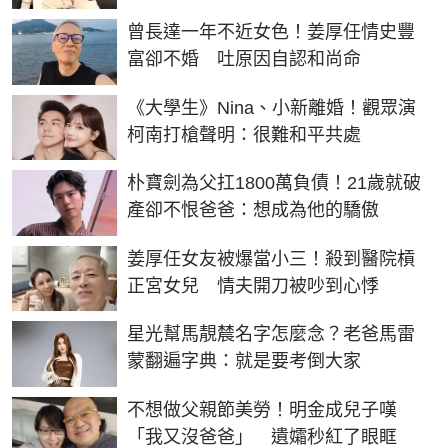
曾長達一年不近女色！姜厚任情史豐
富卻不婚 吐原因自認和尚命
《大學生》Nina、小新離婚！觀眾演
柯南打槍聲明：很難和平共處
朴寶劍為父扛1800萬負債！21歲就破
產卻不恨爸爸：想成為他的驕傲
姜厚任女友被爆當小三！殺到醫院槓
正宮女兒 情夫開刀被吵到心悸
星光幫馬靚辳名字怎麼念？老爸馬雷
蒙翻遍字典：就是要考倒大家
不想做父親節美勞！明金成兒子嘆
「我又沒爸爸」 遺孀秒紅了眼眶