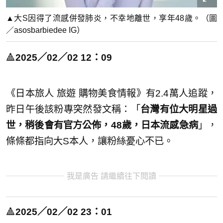
▲大S因得了流感併發肺炎，不幸地離世，享年48歲。（圖
／asosbarbiedee IG）
🔺
2025／02／02 12：09
《日本旅人 旅遊 購物美食情報》有2.4萬人追蹤，
昨日午後該粉專突然發文稱：「
台灣有位大明星過
世，稍後會有官方公佈，48歲，日本流感急病
」，
條條都指向大S本人，讓粉絲憂心不已。
我是廣告 請繼續往下閱讀
🔺
2025／02／02 23：01