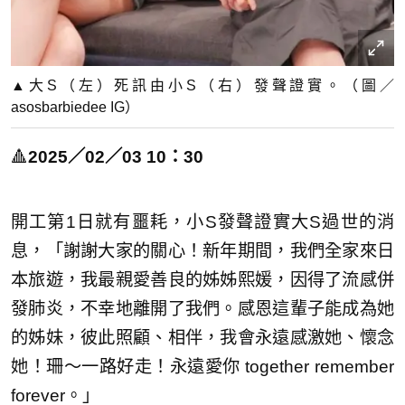
▲大S（左）死訊由小S（右）發聲證實。（圖／
asosbarbiedee IG）
🔺
2025／02／03 10：30
開工第1日就有噩耗，小S發聲證實大S過世的消
息，「謝謝大家的關心！新年期間，我們全家來日
本旅遊，我最親愛善良的姊姊熙媛，因得了流感併
發肺炎，不幸地離開了我們。感恩這輩子能成為她
的姊妹，彼此照顧、相伴，我會永遠感激她、懷念
她！珊～一路好走！永遠愛你 together remember
forever。」