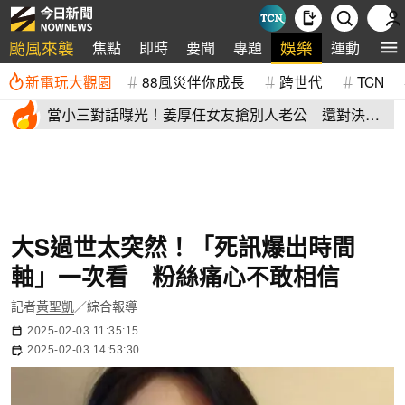
颱風來襲
娛樂
焦點
即時
要聞
專題
運動
全
新電玩大觀園
88風災伴你成長
跨世代
TCN
當小三對話曝光！姜厚任女友搶別人老公 還對決正
宮女兒開酸騷貨
大S過世太突然！「死訊爆出時間
軸」一次看 粉絲痛心不敢相信
記者
黃聖凱
／綜合報導
2025-02-03 11:35:15
2025-02-03 14:53:30