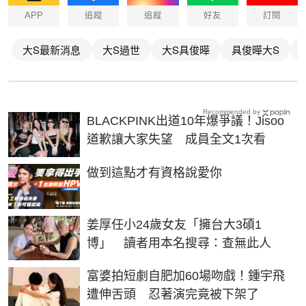
APP
追蹤
追蹤
好友
訂閱
大S最新消息
大S過世
大S具俊曄
具俊曄大S
Recommended by
BLACKPINK出道10年爆爭議！Jisoo
道歉讓大家失望 成員全文1次看
PR
做到這點才有資格說愛你
姜厚任小24歲女友「擁台大3碩1
博」 讀者用本名搜尋：查無此人
富婆拍短劇自肥加60場吻戲！鍾宇飛
遭伸舌頭 忍著演完竟被下架了