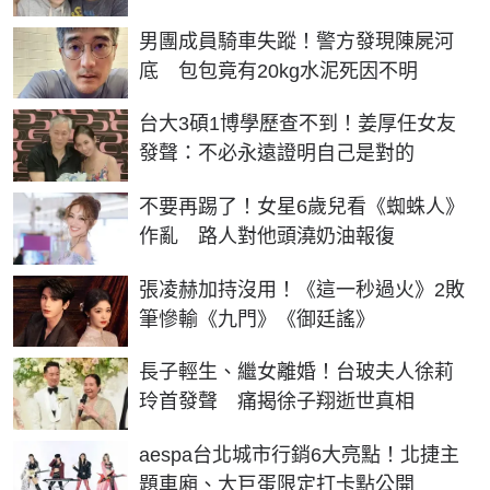
男團成員騎車失蹤！警方發現陳屍河
底 包包竟有20kg水泥死因不明
台大3碩1博學歷查不到！姜厚任女友
發聲：不必永遠證明自己是對的
不要再踢了！女星6歲兒看《蜘蛛人》
作亂 路人對他頭澆奶油報復
張凌赫加持沒用！《這一秒過火》2敗
筆慘輸《九門》《御廷謠》
長子輕生、繼女離婚！台玻夫人徐莉
玲首發聲 痛揭徐子翔逝世真相
aespa台北城市行銷6大亮點！北捷主
題車廂、大巨蛋限定打卡點公開