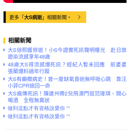
更多「
」相關新聞。
大S病逝
相關新聞
大S徐熙媛猝逝！小S今證實死訊聲明曝光 赴日旅
遊染流感享年48歲
48歲大S得流感爆死訊？經紀人暫未回應 前婆婆
張蘭爆料過年行蹤
大S有癲癇病史！曾一度缺氧昏迷無呼吸心跳 靠汪
小菲CPR撿回一命
大S瘋傳死訊！陳建州帶2兒飛澳門挺范瑋琪、開心
喝酒 全程無異狀