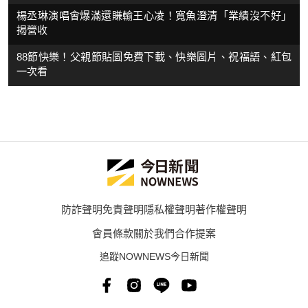
楊丞琳演唱會爆滿還賺輸王心凌！寬魚澄清「業績沒不好」
揭營收
88節快樂！父親節貼圖免費下載、快樂圖片、祝福語、紅包
一次看
防詐聲明
免責聲明
隱私權聲明
著作權聲明
會員條款
關於我們
合作提案
追蹤NOWNEWS今日新聞