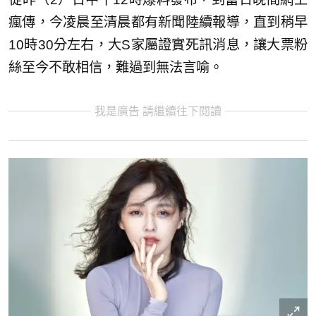
瘋傳，今凌晨至清晨都有新聞陸續報導，直到稍早
10時30分左右，大S家屬證實死訊消息，讓大票粉
絲至今不敢相信，難過到無法言喻。
我是廣告 請繼續往下閱讀